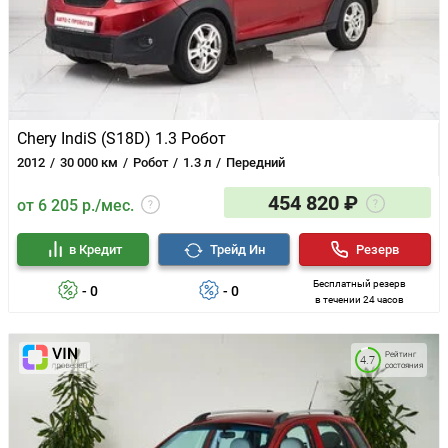
Chery IndiS (S18D) 1.3 Робот
2012
30 000 км
Робот
1.3 л
Передний
454 820 ₽
от 6 205 р./мес.
в Кредит
Трейд Ин
Резерв
Бесплатный резерв
- 0
- 0
в течении 24 часов
Рейтинг
4.7
состояния