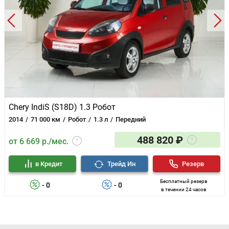
Chery IndiS (S18D) 1.3 Робот
2014
71 000 км
Робот
1.3 л
Передний
488 820 ₽
от 6 669 р./мес.
в Кредит
Трейд Ин
Резерв
Бесплатный резерв
- 0
- 0
в течении 24 часов