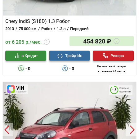
Chery IndiS (S18D) 1.3 Робот
2013
75 000 км
Робот
1.3 л
Передний
454 820 ₽
от 6 205 р./мес.
в Кредит
Трейд Ин
Резерв
Бесплатный резерв
- 0
- 0
в течении 24 часов
Рейтинг
4.8
состояния