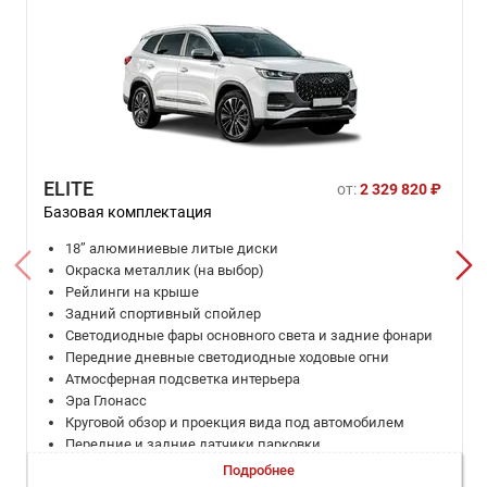
ELITE
от:
2 329 820 ₽
Базовая комплектация
18’’ алюминиевые литые диски
Окраска металлик (на выбор)
Рейлинги на крыше
Задний спортивный спойлер
Светодиодные фары основного света и задние фонари
Передние дневные светодиодные ходовые огни
Атмосферная подсветка интерьера
Эра Глонасс
Круговой обзор и проекция вида под автомобилем
Передние и задние датчики парковки
Система мониторинга слепых зон (BSD)
Подробнее