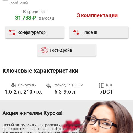
сообщений
В кредит от
3 комплектации
31 788 ₽
в месяц
Конфигуратор
Trade In
Тест-драйв
Ключевые характеристики
ч
Двигатель
Расход на 100 км
КПП
1.6-2 л. 210 л.с.
6.3-9.6 л
7DCT
Акция жителям Курска!
Новый автомобиль — не роскошь, а доступное
приобретение — в автосалоне «Центральный»!
Мы предлагаем максимально выгодные условия