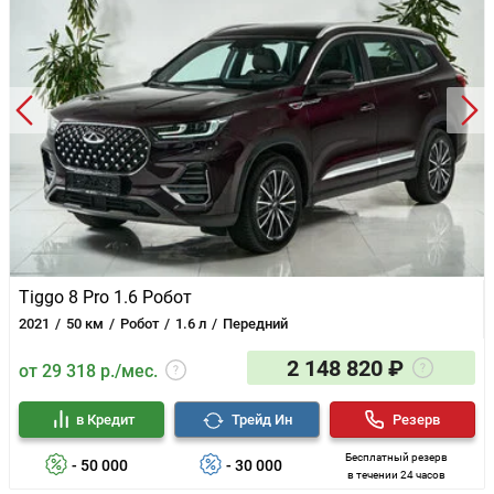
ёмкостью для хранения
Подлокотник 2-го и 3-го рядов сидений
Потолочные светодиодные светильники для 1,2,3 ряда
сидений
Большой сенсорный емкостный дисплей 2х12.3''
Android Auto/Apple CarPlay
Система «Свободные руки»(Hands free) с Bluetooth-
связью с моб. телефоном
Радио
8 динамиков
2 разъема USB + 2 разъема C-Type (спереди и сзади)
Телематическая система CHERY REMOTE - опция
Tiggo 8 Pro 1.6 Робот
2021
50 км
Робот
1.6 л
Передний
2 148 820 ₽
от 29 318 р./мес.
в Кредит
Трейд Ин
Резерв
Бесплатный резерв
- 50 000
- 30 000
в течении 24 часов