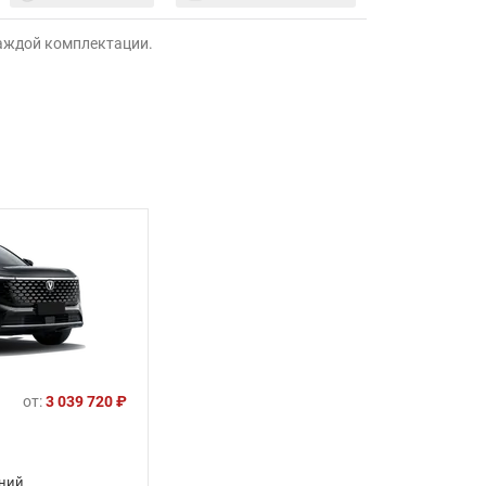
каждой комплектации.
от:
3 039 720 ₽
ений