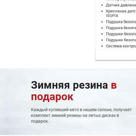
Датчик давлени
Крепление детс
ISOFIX
Подушка безопа
Подушка безоп
Подушки безоп
Подушки безопа
Система контро
Система помощ
Система помощи 
Система помощи
Система предо
Система предуп
Зимняя резина
в
Система преду
Система стабил
подарок
Система удержа
ЭРА-ГЛОНАСС
Адаптивный кр
Каждый купивший авто в нашем салоне, получает
Активный усили
комплект зимней резины на литых дисках в
Дистанционный
подарок.
Задержка выкл
Камеры кругово