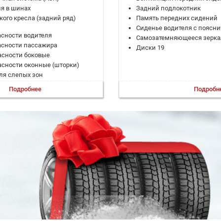
я в шинах
Задний подлокотник
кого кресла (задний ряд)
Память передних сидений
Сиденье водителя с поясн
сности водителя
Самозатемняющееся зеркал
асности пассажира
Диски 19
асности боковые
сности оконные (шторки)
ля слепых зон
и при спуске
Подробнее
Подробн
при старте в гору (HSA)
 при торможении (BAS; EBD)
твращения столкновения
реждения о выезде из полосы
преждения о столкновении
изации (ESP)
ния в полосе
уиз-контроль
тель руля
 запуск двигателя
ючения фар
го обзора