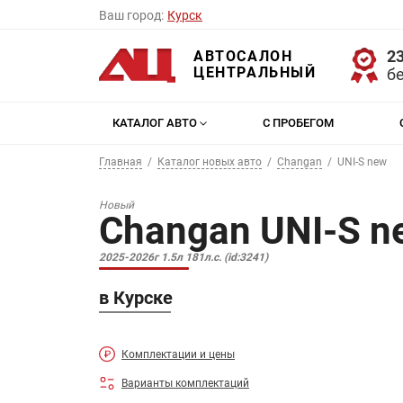
Ваш город:
Курск
23
АВТОСАЛОН
ЦЕНТРАЛЬНЫЙ
б
КАТАЛОГ АВТО
С ПРОБЕГОМ
Главная
Каталог новых авто
Changan
UNI-S new
Новый
Changan UNI-S n
2025-2026г 1.5л 181л.с. (id:3241)
в Курске
Комплектации и цены
Варианты комплектаций