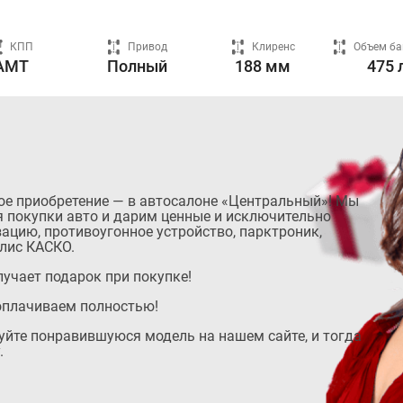
КПП
Привод
Клиренс
Объем ба
AMT
Полный
188 мм
475 
ое приобретение — в автосалоне «Центральный»! Мы
 покупки авто и дарим ценные и исключительно
ацию, противоугонное устройство, парктроник,
лис КАСКО.
учает подарок при покупке!
оплачиваем полностью!
руйте понравившуюся модель на нашем сайте, и тогда
.