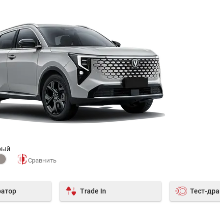
рый
ратор
Trade In
Тест-др