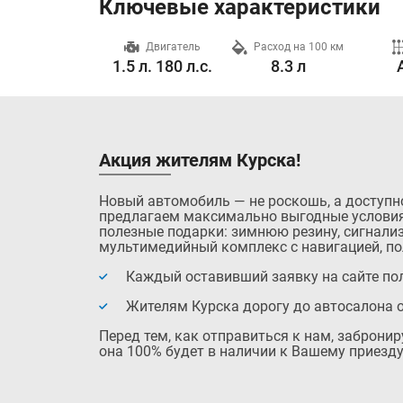
Ключевые характеристики
Разгон до 100 км/ч
Двигатель
Расход на 100 км
9.4 с.
1.5 л. 180 л.с.
8.3 л
Акция жителям Курска!
Новый автомобиль — не роскошь, а доступн
предлагаем максимально выгодные условия
полезные подарки: зимнюю резину, сигнализ
мультимедийный комплекс с навигацией, по
Каждый оставивший заявку на сайте пол
Жителям Курска дорогу до автосалона 
Перед тем, как отправиться к нам, заброни
она 100% будет в наличии к Вашему приезду