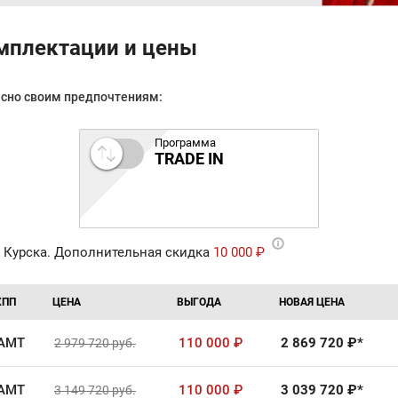
мплектации и цены
асно своим предпочтениям:
Программа
TRADE IN
 Курска. Дополнительная скидка
10 000 ₽
КПП
ЦЕНА
ВЫГОДА
НОВАЯ ЦЕНА
AMT
110 000
₽
2 869 720
₽*
2 979 720
руб.
AMT
110 000
₽
3 039 720
₽*
3 149 720
руб.