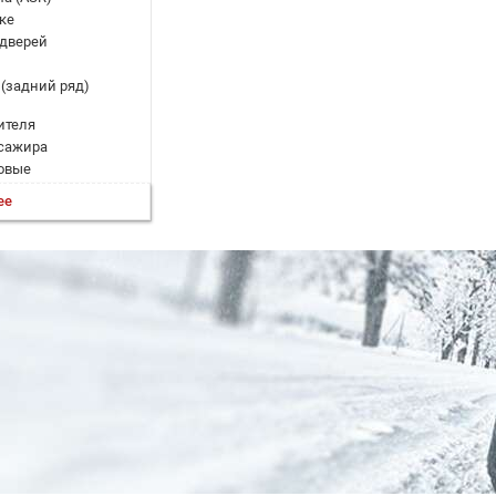
ке
 дверей
 (задний ряд)
ителя
сажира
овые
нные (шторки)
ее
е
в гору (HSA)
жении (BAS; EBD)
толкновения
 выезде из полосы
 столкновении
P)
евого управления
се
ь