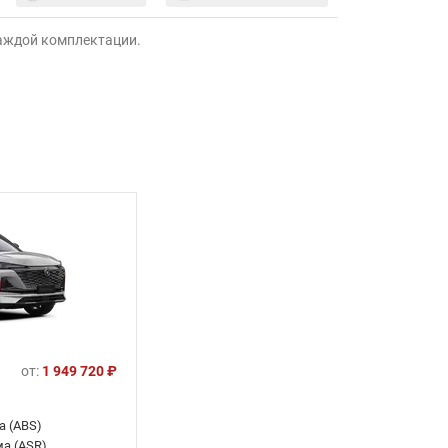
каждой комплектации.
от:
1 949 720 ₽
а (ABS)
а (ASR)