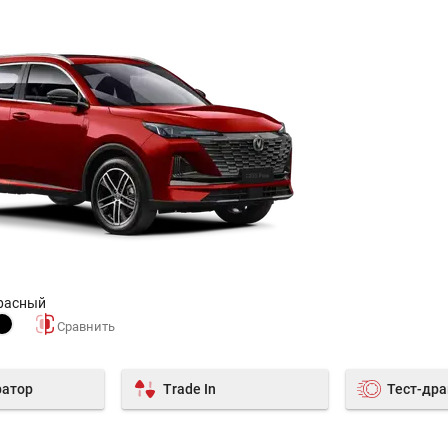
расный
ратор
Trade In
Тест-др