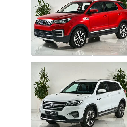
Комбинированн
Эргономичное с
электрической 
направлениях
Эргономичное с
электрической р
направлениях
Органайзеры на
Подогрев перед
Центральный в
второго ряда
Два регулируем
с механизмом 
демпфировани
Центральный по
ряда
Центральный п
второго ряда с
Индивидуальная
пассажиров зад
Механизм скла
пропорции 40/6
Интегрированны
багажного отде
Панорамная кр
защитой от за