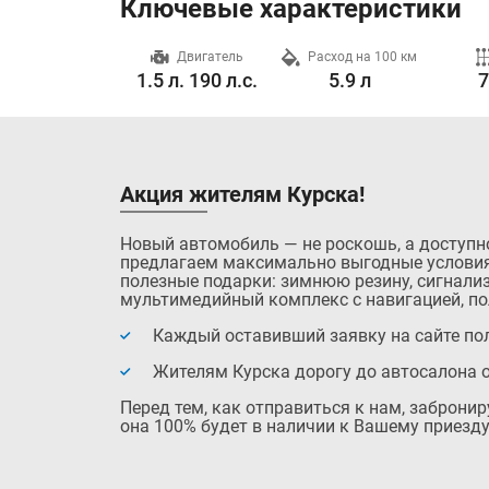
Ключевые характеристики
Разгон до 100 км/ч
Двигатель
Расход на 100 км
8.1 с.
1.5 л. 190 л.с.
5.9 л
Акция жителям Курска!
Новый автомобиль — не роскошь, а доступн
предлагаем максимально выгодные условия
полезные подарки: зимнюю резину, сигнализ
мультимедийный комплекс с навигацией, по
Каждый оставивший заявку на сайте пол
Жителям Курска дорогу до автосалона 
Перед тем, как отправиться к нам, заброни
она 100% будет в наличии к Вашему приезду