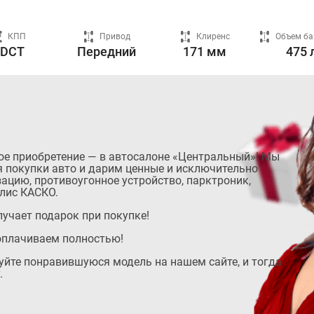
КПП
Привод
Клиренс
Объем ба
7DCT
Передний
171 мм
475 
ое приобретение — в автосалоне «Центральный»! Мы
 покупки авто и дарим ценные и исключительно
ацию, противоугонное устройство, парктроник,
лис КАСКО.
учает подарок при покупке!
оплачиваем полностью!
руйте понравившуюся модель на нашем сайте, и тогда
.