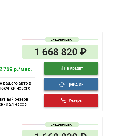
гателя
евое колесо
СРЕДНЯЯ ЦЕНА
у
1 668 820 ₽
нель
в Кредит
2 769 р./мес.
гажника
н вашего авто в
Трейд Ин
ал
покупки нового
 задние
 передние
латный резерв
Резерв
алона
ении 24 часов
СРЕДНЯЯ ЦЕНА
леса