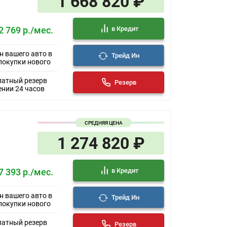
1 668 820 ₽
вета
е стекло
длокотник
в Кредит
2 769 р./мес.
й
н вашего авто в
Трейд Ин
еля по высоте
покупки нового
иденье
к
латный резерв
Резерв
них сидений
ении 24 часов
ья водителя
 смартфона
СРЕДНЯЯ ЦЕНА
е автомобилем
К-экраном
1 274 820 ₽
а
в Кредит
7 393 р./мес.
н вашего авто в
Трейд Ин
покупки нового
латный резерв
Резерв