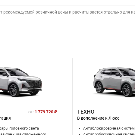
от рекомендуемой розничной цены и расчитывается отдельно для 
ТЕХНО
от:
1 779 720 ₽
тация
В дополнение к Люкс
ары головного света
Антиблокировочная систем
ая функция отложенного
Антипробуксовочная систем