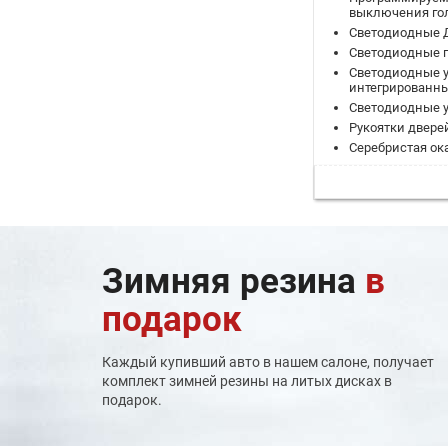
выключения гол
Светодиодные 
Светодиодные г
Светодиодные у
интегрированны
Светодиодные у
Рукоятки дверей
Серебристая ок
Легкосплавные
Антенна "акули
Задний спойле
Задние светод
Дополнительны
задней двери
Зимняя резина
в
Задний светод
фонарь
подарок
Светодиодная п
знака
Бортовой компь
Каждый купивший авто в нашем салоне, получает
Подсветка инди
комплект зимней резины на литых дисках в
солнцезащитны
подарок.
Фоновая подсве
Интегрированны
Двухслойное ве