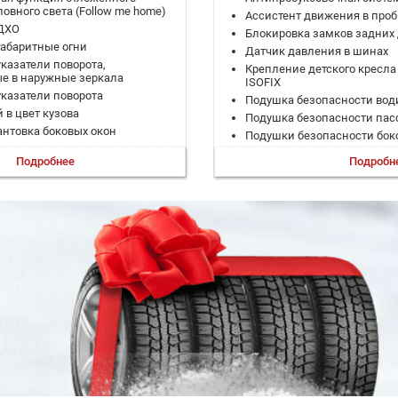
овного света (Follow me home)
Ассистент движения в проб
ДХО
Блокировка замков задних
абаритные огни
Датчик давления в шинах
казатели поворота,
Крепление детского кресла
е в наружные зеркала
ISOFIX
казатели поворота
Подушка безопасности вод
 в цвет кузова
Подушка безопасности пас
антовка боковых окон
Подушки безопасности бок
 диски R19
Подушки безопасности око
Подробнее
Подробн
й плавник"
Система помощи при спуск
р
Система помощи при старте 
иодные фонари
Система помощи при тормо
й светодиодный стоп-сигнал в
Система предотвращения с
Система предупреждения о
иодный противотуманный
Система предупреждения о
Система стабилизации (ES
одсветка заднего номерного
Система стабилизации рул
(VSM)
ютер с 10" цветным дисплеем
Система удержания в поло
видуальных зеркал в
х козырьках
ЭРА-ГЛОНАСС
тка салона
Адаптивный круиз-контрол
й видеорегистратор (720p)
Активный усилитель руля
тровое стекло
Бортовой компьютер