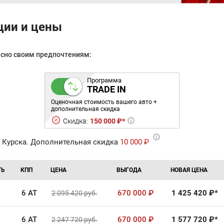
ции и цены
асно своим предпочтениям:
Программа
TRADE IN
Оценочная стоимость вашего авто +
дополнительная скидка
Скидка:
150 000 ₽*
 Курска. Дополнительная скидка
10 000 ₽
ТЬ
КПП
ЦЕНА
ВЫГОДА
НОВАЯ ЦЕНА
6 AT
670 000
₽
1 425 420
₽*
2 095 420
руб.
6 AT
670 000
₽
1 577 720
₽*
2 247 720
руб.