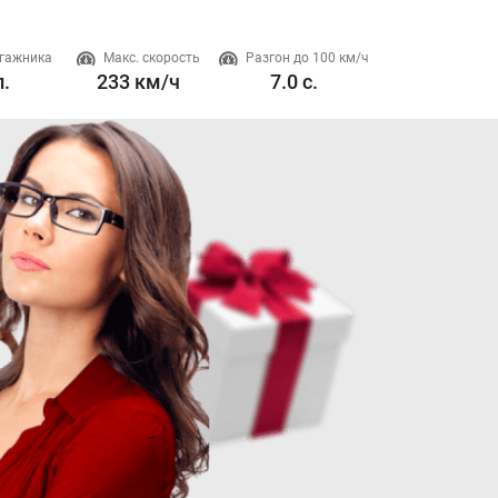
гажника
Макс. скорость
Разгон до 100 км/ч
Двигатель
л.
233 км/ч
7.0 с.
2-2.5 л. 233 л