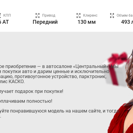
КПП
Привод
Клиренс
Объем ба
6 AT
Передний
130 мм
493 
ое приобретение — в автосалоне «Центральный»! Мы
 покупки авто и дарим ценные и исключительно
ацию, противоугонное устройство, парктроник,
лис КАСКО.
учает подарок при покупке!
оплачиваем полностью!
руйте понравившуюся модель на нашем сайте, и тогда
.