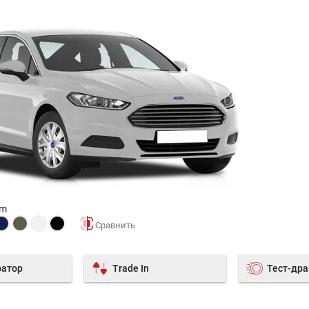
um
ратор
Trade In
Тест-др