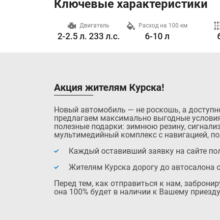
Ключевые характеристики
Разгон до 100 км/ч
Двигатель
Расход на 100 км
7.0 с.
2-2.5 л. 233 л.с.
6-10 л
Акция жителям Курска!
Новый автомобиль — не роскошь, а доступн
предлагаем максимально выгодные условия
полезные подарки: зимнюю резину, сигнализ
мультимедийный комплекс с навигацией, по
Каждый оставивший заявку на сайте пол
Жителям Курска дорогу до автосалона 
Перед тем, как отправиться к нам, заброни
она 100% будет в наличии к Вашему приезду