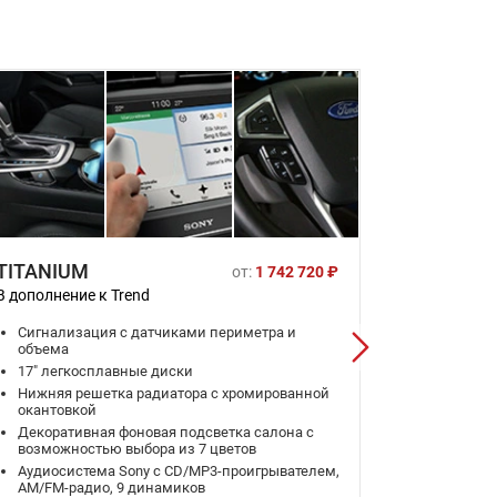
TITANIUM
ULTRA C
от:
1 742 720 ₽
В дополнение к Trend
В дополнени
Сигнализация с датчиками периметра и
Динамич
объема
ближнего
17" легкосплавные диски
Темная т
Нижняя решетка радиатора с хромированной
Кожаная 
окантовкой
натураль
Декоративная фоновая подсветка салона с
Навигац
возможностью выбора из 7 цветов
Камера з
Аудиосистема Sony с CD/MP3-проигрывателем,
Подогрев
AM/FM-радио, 9 динамиков