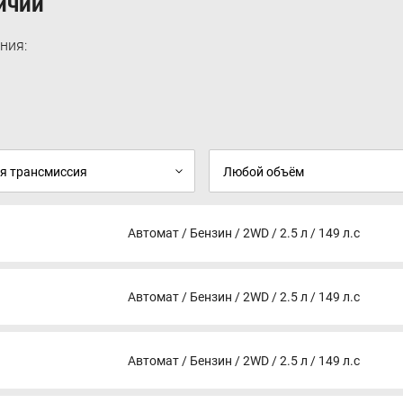
ичии
Передний и задний датчики парковки — 25 000
₽
Светодиодные (LED) огни дневного света
ния:
о
(доступны только с галогеновыми фарами) —
10 000 ₽
Пакет "Trend Plus": автоматическое включение
и
фар; электрообогрев рулевого колеса; темная
тонировка стекол — 30 000 ₽
Пакет "Techno": 8" цветной сенсорный ЖК-
на
дисплей; магнитола Sony с 9 динамиками;
мультимедийная система SYNC 3 с
поддержкой Apple CarPlay и Android Auto;
система активной помощи при параллельной
и перпендикулярной парковке; система
автоматического торможения (ACS); система
мониторинга давления в шинах — 69 000 ₽
Автомат / Бензин / 2WD / 2.5 л / 149 л.с
Автомат / Бензин / 2WD / 2.5 л / 149 л.с
0
Автомат / Бензин / 2WD / 2.5 л / 149 л.с