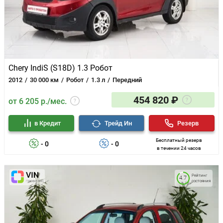
Chery IndiS (S18D) 1.3 Робот
2012
30 000 км
Робот
1.3 л
Передний
454 820 ₽
от 6 205 р./мес.
в Кредит
Трейд Ин
Резерв
Бесплатный резерв
- 0
- 0
в течении 24 часов
Рейтинг
4.7
состояния