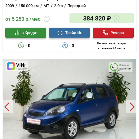
2009
150 000 км
MT
2.0 л
Передний
384 820 ₽
от 5 250 р./мес.
в Кредит
Трейд Ин
Резерв
Бесплатный резерв
- 0
- 0
в течении 24 часов
Рейтинг
4.6
состояния