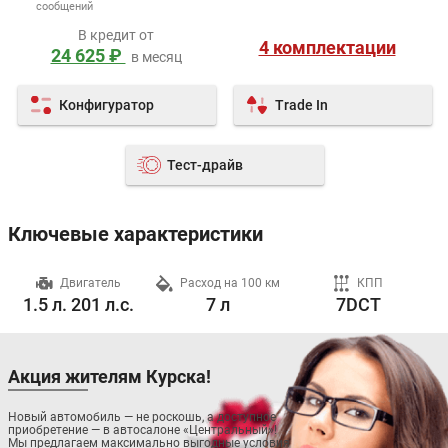
сообщений
В кредит от
4 комплектации
24 625 ₽
в месяц
Конфигуратор
Trade In
Тест-драйв
Ключевые характеристики
ч
Двигатель
Расход на 100 км
КПП
1.5 л. 201 л.с.
7 л
7DCT
Акция жителям Курска!
Новый автомобиль — не роскошь, а доступное
приобретение — в автосалоне «Центральный»!
Мы предлагаем максимально выгодные условия