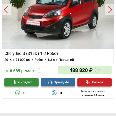
Chery IndiS (S18D) 1.3 Робот
2014
71 000 км
Робот
1.3 л
Передний
488 820 ₽
от 6 669 р./мес.
в Кредит
Трейд Ин
Резерв
Бесплатный резерв
- 0
- 0
в течении 24 часов