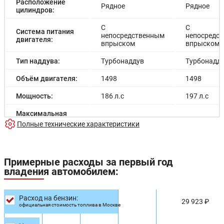
Расположение
Рядное
Рядное
цилиндров:
С
С
Система питания
непосредственным
непосредс
двигателя:
впрыском
впрыском
Тип наддува:
Турбонаддув
Турбонадд
Объём двигателя:
1498
1498
Мощность:
186 л.с
197 л.с
Максимальная
мощность
-
-
Полные технические характеристики
электродвигателя:
Емкость батареи:
-
-
Примерные расходы за первый год
Запас хода на
-
-
владения автомобилем:
электричестве:
Время зарядки:
-
-
Расход на бензин:
29 923 ₽
официальная стоимость топлива в Москве
Время зарядки
-
-
(быстрая):