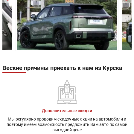
Клиренс:
-
-
Масса:
1484 кг
1484 кг
Объём багажника:
410 л
410 л
Трансмиссия:
Роботизированная
Роботизир
Привод:
Передний
Передний
Передняя
Независимая,
Независима
подвеска:
пружинная
пружинная
Веские причины приехать к нам из Курска
Независимая,
Независима
Задняя подвеска:
пружинная
пружинная
Передние
Дисковые
Дисковые
тормоза:
вентилируемые
вентилиру
Задние тормоза:
Дисковые
Дисковые
Дополнительные скидки
Гарантия:
5 лет
Мы регулярно проводим скидочные акции на автомобили и
поэтому имеем возможность предложить Вам авто по самой
выгодной цене