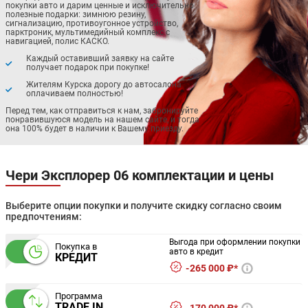
покупки авто и дарим ценные и исключительно
полезные подарки: зимнюю резину,
сигнализацию, противоугонное устройство,
парктроник, мультимедийный комплекс с
навигацией, полис КАСКО.
Каждый оставивший заявку на сайте
получает подарок при покупке!
Жителям Курска дорогу до автосалона
оплачиваем полностью!
Перед тем, как отправиться к нам, забронируйте
понравившуюся модель на нашем сайте, и тогда
она 100% будет в наличии к Вашему приезду.
Чери Эксплорер 06 комплектации и цены
Выберите опции покупки и получите скидку согласно своим
предпочтениям:
Выгода при оформлении покупки
Покупка в
авто в кредит
КРЕДИТ
265 000 ₽*
Программа
TRADE IN