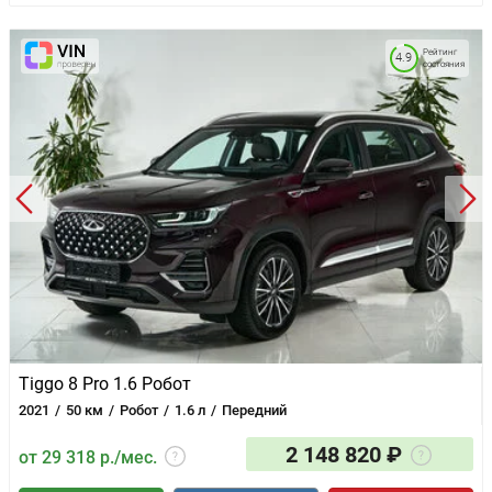
Навигационная система
Мультимедиа система с ЖК-экраном
Докатка
Рейтинг
4.9
состояния
Tiggo 8 Pro 1.6 Робот
2021
50 км
Робот
1.6 л
Передний
2 148 820 ₽
от 29 318 р./мес.