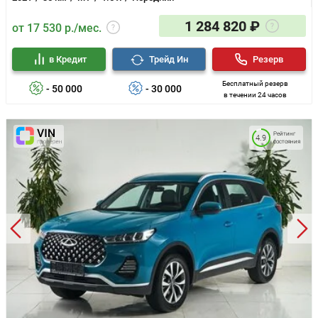
1 284 820 ₽
от 17 530 р./мес.
в Кредит
Трейд Ин
Резерв
Бесплатный резерв
- 50 000
- 30 000
в течении 24 часов
Рейтинг
4.9
состояния