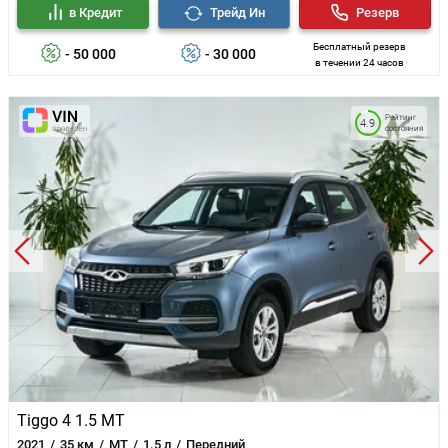
в Кредит
Трейд Ин
Резерв
Бесплатный резерв
- 50 000
- 30 000
в течении 24 часов
Рейтинг
4.9
состояния
Tiggo 4 1.5 MT
2021
35 км
MT
1.5 л
Передний