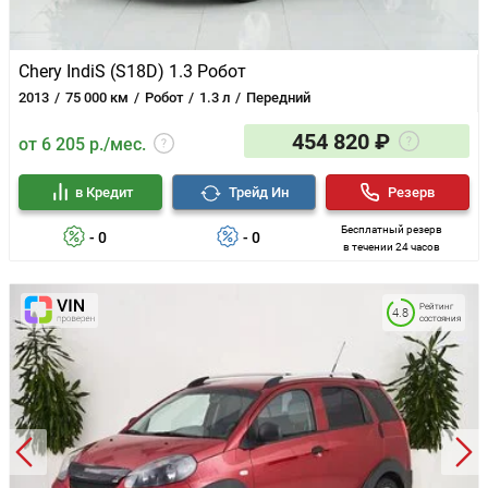
Chery IndiS (S18D) 1.3 Робот
2013
75 000 км
Робот
1.3 л
Передний
454 820 ₽
от 6 205 р./мес.
в Кредит
Трейд Ин
Резерв
Бесплатный резерв
- 0
- 0
в течении 24 часов
Рейтинг
4.8
состояния