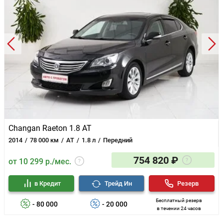
Changan Raeton 1.8 AT
2014
78 000 км
AT
1.8 л
Передний
754 820 ₽
от 10 299 р./мес.
в Кредит
Трейд Ин
Резерв
Бесплатный резерв
- 80 000
- 20 000
в течении 24 часов