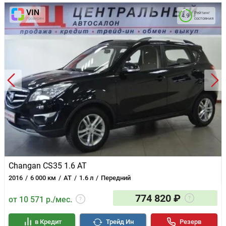
Рейтинг
4.9
состояния
Changan CS35 1.6 AT
2016
6 000 км
AT
1.6 л
Передний
774 820 ₽
от 10 571 р./мес.
в Кредит
Трейд Ин
Резерв