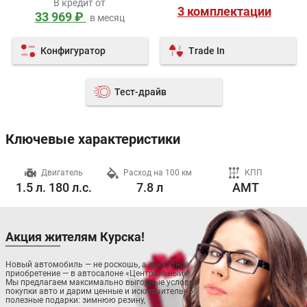
В кредит от
3 комплектации
33 969 ₽
в месяц
Конфигуратор
Trade In
Тест-драйв
Ключевые характеристики
ч
Двигатель
Расход на 100 км
КПП
1.5 л. 180 л.с.
7.8 л
AMT
Акция жителям Курска!
Новый автомобиль — не роскошь, а доступное
приобретение — в автосалоне «Центральный»!
Мы предлагаем максимально выгодные условия
покупки авто и дарим ценные и исключительно
полезные подарки: зимнюю резину,