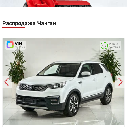
Регулировка руля по высоте
Система выбора режима движения
Система доступа без ключа
Усилитель руля
Распродажа
Чанган
Электронная приборная панель
Электропривод зеркал
Электростеклоподъемники задние
Электростеклоподъемники передние
Рейтинг
4.9
состояния
Декоративная подсветка салона
Обогрев рулевого колеса
Отделка кожей рулевого колеса
Отделка потолка черного цвета
Передний центральный подлокотник
Подогрев передних сидений
Регулировка передних сидений по высоте
Регулировка сиденья водителя по высоте
Складывающееся заднее сиденье
Ткань (материал салона)
Аудиосистема
Дистанционное управление автомобилем
Мультимедиа система с ЖК-экраном
Розетка 12V