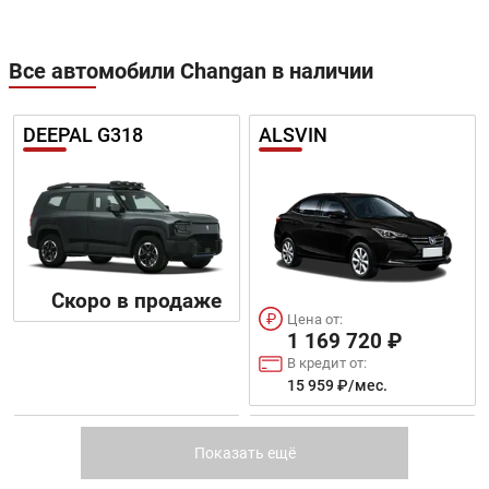
Все автомобили Changan в наличии
DEEPAL G318
ALSVIN
Скоро в продаже
Цена от:
1 169 720 ₽
В кредит от:
15 959 ₽/мес.
EADO PLUS
CS75FL
Показать ещё