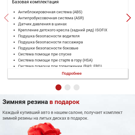
Базовая комплектация
Антиблокировочная система (ABS)
Антипробуксовочная система (ASR)
Датчик давления в шинах
Крепление детского кресла (задний ряд) ISOFIX
Подушка безопасности водителя
Подушка безопасности пассажира
Подушки безопасности боковые
Система помощи при спуске
Система помощи при старте в гору (HSA)
Система помощи при торможении (BAS; EBD)
Система стабилизации (ESP)
Подробнее
ЭРА-ГЛОНАСС
Дистанционный запуск двигателя
Задержка выключения фар
Запуск двигателя с кнопки
Зимняя резина
в подарок
Камера задняя
Климат-контроль 1-зонный
Каждый купивший авто в нашем салоне, получает комплект
Круиз-контроль
зимней резины на литых дисках в подарок.
Мультифункциональное рулевое колесо
Парктроник задний
Регулировка руля по вылету