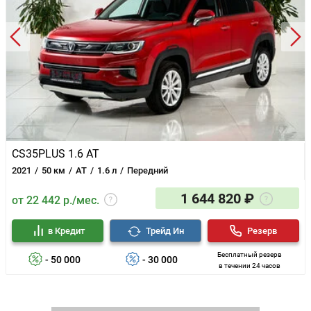
CS35PLUS 1.6 AT
2021
50 км
AT
1.6 л
Передний
1 644 820 ₽
от 22 442 р./мес.
в Кредит
Трейд Ин
Резерв
Бесплатный резерв
- 50 000
- 30 000
в течении 24 часов