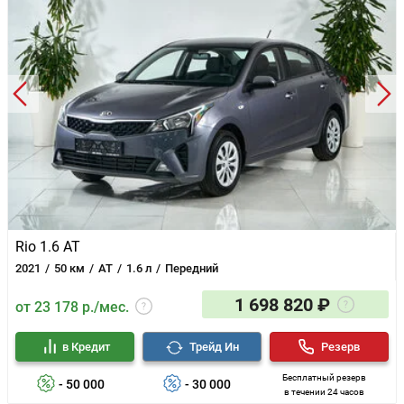
Поддержка Android Auto и Apple Car Play
Рулевая колонка с регулировкой по высоте
Rio 1.6 AT
2021
50 км
AT
1.6 л
Передний
1 698 820 ₽
от 23 178 р./мес.
в Кредит
Трейд Ин
Резерв
Бесплатный резерв
- 50 000
- 30 000
в течении 24 часов