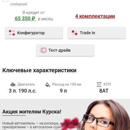
сообщений
В кредит от
4 комплектации
65 350 ₽
в месяц
Конфигуратор
Trade In
Тест-драйв
Ключевые характеристики
ч
Двигатель
Расход на 100 км
КПП
3 л. 190 л.с.
9 л
8AT
Акция жителям Курска!
Новый автомобиль — не роскошь, а доступное
приобретение — в автосалоне «Центральный»!