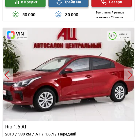
в Кредит
Трейд Ин
Резерв
Бесплатный резерв
- 50 000
- 30 000
в течении 24 часов
Рейтинг
4.9
состояния
Rio 1.6 AT
2019
930 км
AT
1.6 л
Передний