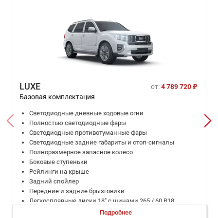
LUXE
от:
4 789 720 ₽
Базовая комплектация
Светодиодные дневные ходовые огни
Полностью светодиодные фары
Cветодиодные противотуманные фары
Светодиодные задние габариты и стоп-сигналы
Полноразмерное запасное колесо
Боковые ступеньки
Рейлинги на крыше
Задний спойлер
Передние и задние брызговики
Легкосплавные диски 18" с шинами 265 / 60 R18
Гидроусилитель рулевого управления
Подробнее