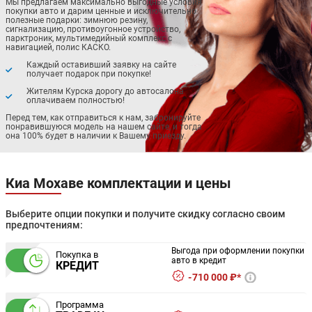
Мы предлагаем максимально выгодные условия
покупки авто и дарим ценные и исключительно
полезные подарки: зимнюю резину,
сигнализацию, противоугонное устройство,
парктроник, мультимедийный комплекс с
навигацией, полис КАСКО.
Каждый оставивший заявку на сайте
получает подарок при покупке!
Жителям Курска дорогу до автосалона
оплачиваем полностью!
Перед тем, как отправиться к нам, забронируйте
понравившуюся модель на нашем сайте, и тогда
она 100% будет в наличии к Вашему приезду.
Киа Мохаве комплектации и цены
Выберите опции покупки и получите скидку согласно своим
предпочтениям:
Выгода при оформлении покупки
Покупка в
авто в кредит
КРЕДИТ
710 000 ₽*
Программа