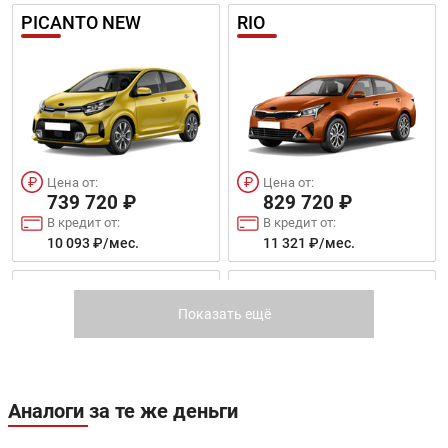
PICANTO NEW
RIO
Цена от:
Цена от:
739 720 ₽
829 720 ₽
В кредит от:
В кредит от:
10 093 ₽/мес.
11 321 ₽/мес.
RIO Х
SOUL NEW
Показать ещё
Аналоги за те же деньги