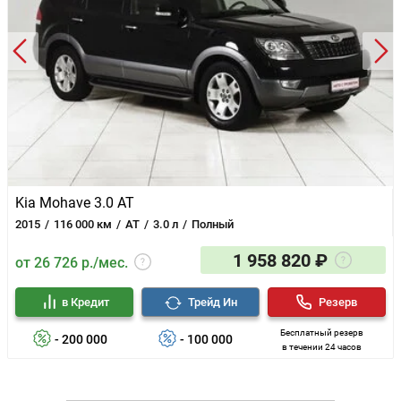
Kia Mohave 3.0 AT
2015
116 000 км
AT
3.0 л
Полный
1 958 820 ₽
от 26 726 р./мес.
в Кредит
Трейд Ин
Резерв
Бесплатный резерв
- 200 000
- 100 000
в течении 24 часов