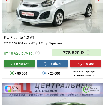
Kia Picanto 1.2 AT
2012
92 000 км
AT
1.2 л
Передний
778 820 ₽
от 10 626 р./мес.
в Кредит
Трейд Ин
Резерв
Бесплатный резерв
- 80 000
- 20 000
в течении 24 часов
Рейтинг
4.6
состояния