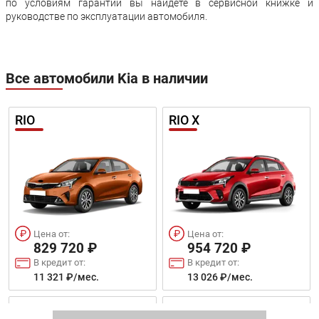
по условиям гарантии вы найдете в сервисной книжке и
руководстве по эксплуатации автомобиля.
Все автомобили Kia в наличии
RIO
RIO Х
Цена от:
Цена от:
829 720 ₽
954 720 ₽
В кредит от:
В кредит от:
11 321 ₽/мес.
13 026 ₽/мес.
SOUL NEW
SELTOS