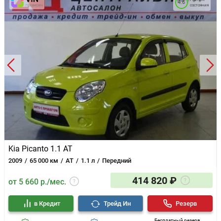
4.6
состояния
Kia Picanto 1.1 AT
2009
65 000 км
AT
1.1 л
Передний
414 820 ₽
от 5 660 р./мес.
в Кредит
Трейд Ин
Резерв
Бесплатный резерв