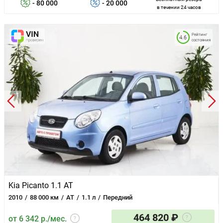
- 80 000
- 20 000
в течении 24 часов
Рейтинг
4.6
состояния
Kia Picanto 1.1 AT
2010
88 000 км
AT
1.1 л
Передний
464 820 ₽
от 6 342 р./мес.