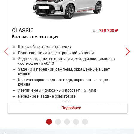
CLASSIC
от:
739 720 ₽
Базовая комплектация
Шторка багажного отделения
Подстаканники на центральной консоли
Задние сиденья со спинками, складывающимися в
соотношении 60/40
Задний и передний бамперы, окрашенные в цвет
кузова
Корпуса зеркал заднего вида, окрашенные в цвет
кузова
Увеличенный дорожный просвет (161 мм)
Передние и задние брызговики
Дневные ходовые огни (DRL)
Подробнее
Стальные диски 14" с полноразмерными
декоративными колпаками и шинами 175 / 65 R14
Ручки дверей окрашенные в цвет кузова
Система экстренной связи ЭРА-ГЛОНАСС
Дополнительный стоп-сигнал