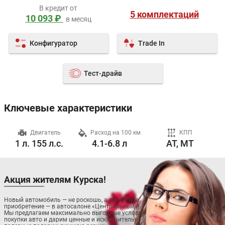
В кредит от
5 комплектаций
10 093 ₽
в месяц
Конфигуратор
Trade In
Тест-драйв
Ключевые характеристики
ч
Двигатель
Расход на 100 км
КПП
1 л. 155 л.с.
4.1-6.8 л
AT, MT
Акция жителям Курска!
Новый автомобиль — не роскошь, а доступное
приобретение — в автосалоне «Центральный»!
Мы предлагаем максимально выгодные условия
покупки авто и дарим ценные и исключительно