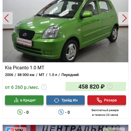
Kia Picanto 1.0 MT
2006
88 000 км
MT
1.0 л
Передний
458 820 ₽
от 6 260 р./мес.
в Кредит
Трейд Ин
Резерв
Бесплатный резерв
- 0
- 0
в течении 24 часов
Рейтинг