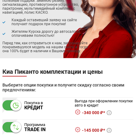
полезные подарки: зимнюю резину,
сигнализацию, противоугонное устройство,
парктроник, мультимедийный комплекс с
навигацией, полис КАСКО.
Каждый оставивший заявку на сайте
получает подарок при покупке!
Жителям Курска дорогу до автосалона
оплачиваем полностью!
Перед тем, как отправиться к нам, забронируйте
понравившуюся модель на нашем сайте, и тогда
она 100% будет в наличии к Вашему приезду.
Киа Пиканто комплектации и цены
Выберите опции покупки и получите скидку согласно своим
предпочтениям:
Выгода при оформлении покупки
Покупка в
авто в кредит
КРЕДИТ
340 000 ₽*
Программа
TRADE IN
145 000 ₽*