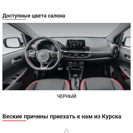
амортизаторами
амортизатор
Передние
Доступные цвета салона
Дисковые
Дисковые
тормоза:
Задние тормоза:
Барабанные
Барабанные
Производство:
Южная Корея
Гарантия:
5 лет или 150000 км
ЧЕРНЫЙ
Веские причины приехать к нам из Курска