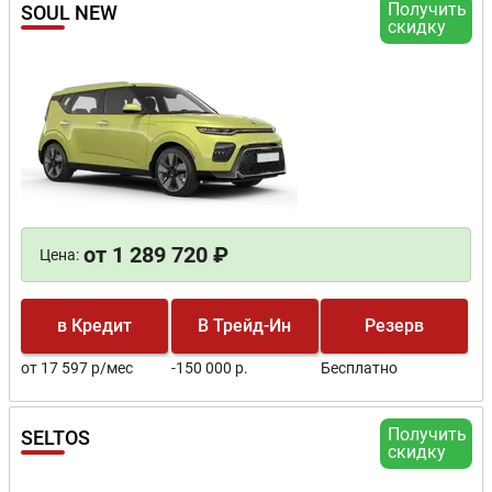
Получить
SOUL NEW
скидку
от 1 289 720 ₽
Цена:
в Кредит
В Трейд-Ин
Резерв
от 17 597 р/мес
-150 000 р.
Бесплатно
Получить
SELTOS
скидку