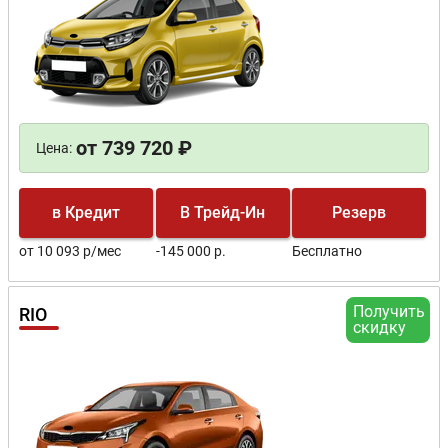
от 739 720 ₽
Цена:
в Кредит
В Трейд-Ин
Резерв
от 10 093 р/мес
-145 000 р.
Бесплатно
Получить
RIO
скидку