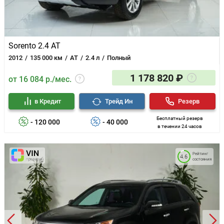
Sorento 2.4 AT
2012
135 000 км
AT
2.4 л
Полный
1 178 820 ₽
от 16 084 р./мес.
в Кредит
Трейд Ин
Резерв
Бесплатный резерв
- 120 000
- 40 000
в течении 24 часов
Рейтинг
4.6
состояния