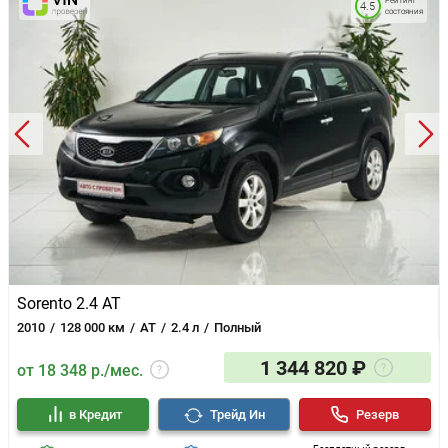
Рейтинг
4.5
состояния
Sorento 2.4 AT
2010
128 000 км
AT
2.4 л
Полный
1 344 820 ₽
от 18 348 р./мес.
в Кредит
Трейд Ин
Резерв