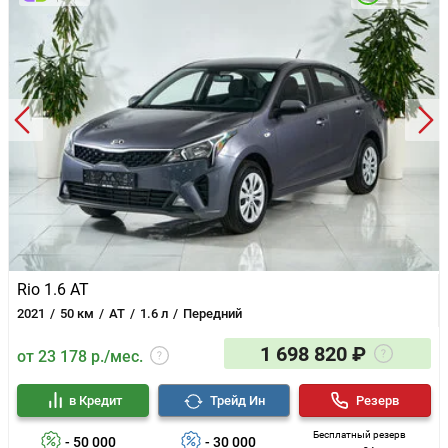
Rio 1.6 AT
2021
50 км
AT
1.6 л
Передний
1 698 820 ₽
от 23 178 р./мес.
в Кредит
Трейд Ин
Резерв
Бесплатный резерв
- 50 000
- 30 000