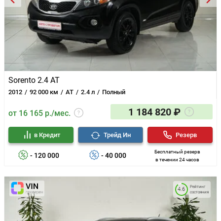
Sorento 2.4 AT
2012
92 000 км
AT
2.4 л
Полный
1 184 820 ₽
от 16 165 р./мес.
в Кредит
Трейд Ин
Резерв
Бесплатный резерв
- 120 000
- 40 000
в течении 24 часов
Рейтинг
4.6
состояния