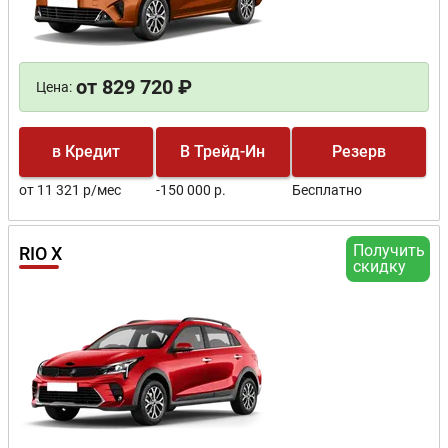
от 829 720 ₽
Цена:
в Кредит
В Трейд-Ин
Резерв
от 11 321 р/мес
-150 000 р.
Бесплатно
Получить
RIO Х
скидку