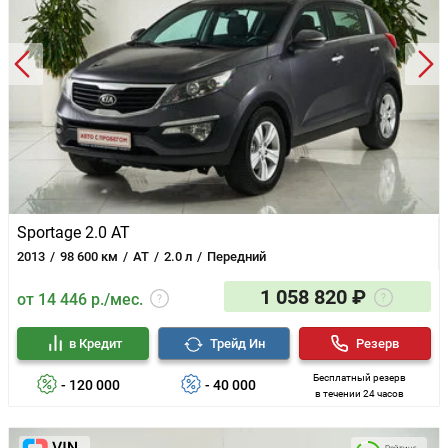
Sportage 2.0 AT
2013
98 600 км
AT
2.0 л
Передний
1 058 820 ₽
от 14 446 р./мес.
в Кредит
Трейд Ин
Резерв
Бесплатный резерв
- 120 000
- 40 000
в течении 24 часов