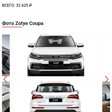
ВСЕГО:
32 625 ₽
Расход в
-
-
загородном цикле:
Расход в
Фото Zotye Coupa
-
-
смешанном цикле:
Объем топливного
60 л
60 л
бака:
Длина:
4654 мм
4654 мм
Ширина:
1893 мм
1893 мм
Высота:
1696 мм
1696 мм
Колёсная база:
2807 мм
2807 мм
Клиренс:
185 мм
185 мм
Масса:
2025 кг
2025 кг
Объём багажника:
344 л
344 л
Трансмиссия:
Механическая
Автоматичес