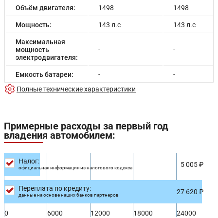
Подсветка "бардачка"
Объём двигателя:
1498
1498
Сигнальная лампа на передней двери
Мощность:
143 л.с
143 л.с
Подсветка педалей перед водительским сидением
Подсветка передних дверей с фирменным логотипом
Максимальная
мощность
-
-
электродвигателя:
Емкость батареи:
-
-
Полные технические характеристики
Запас хода на
-
-
электричестве:
Время зарядки:
-
-
Примерные расходы за первый год
владения автомобилем:
Время зарядки
-
-
(быстрая):
Разгон до 100км/
Налог:
10.0 с
10.0 с
5 005 ₽
час:
официальная информация из налогового кодекса
Максимальная
180 км/ч
180 км/ч
Переплата по кредиту:
скорость:
27 620 ₽
данные на основе наших банков партнеров
Расход в
7.0/100км
7.0/100км
0
6000
12000
18000
24000
городском цикле: