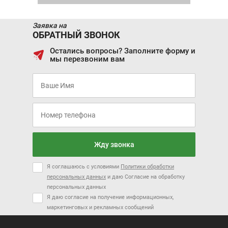
11 308 ₽/мес.
10 935 ₽/мес.
Заявка на
JETTA VA3
ОБРАТНЫЙ ЗВОНОК
Остались вопросы? Заполните форму и
мы перезвоним вам
Цена от:
Цена от:
1 499 820 ₽
2 269 820 ₽
В кредит от:
В кредит от:
20 463 ₽/мес.
30 969 ₽/мес.
Цена от:
869 820 ₽
DONGFENG DFSK 500
DONGFENG AEOLUS
AX7 PLUS
В кредит от:
11 868 ₽/мес.
Жду звонка
Я соглашаюсь с условиями
Политики обработки
персональных данных
и даю Согласие на обработку
персональных данных
Я даю согласие на получение информационных,
Скоро в продаже
маркетинговых и рекламных сообщений
Цена от:
1 489 820 ₽