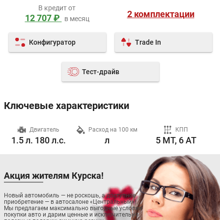
В кредит от
2 комплектации
12 707 ₽
в месяц
Конфигуратор
Trade In
Тест-драйв
Ключевые характеристики
ч
Двигатель
Расход на 100 км
КПП
1.5 л. 180 л.с.
л
5 MT, 6 AT
Акция жителям Курска!
Новый автомобиль — не роскошь, а доступное
приобретение — в автосалоне «Центральный»!
Мы предлагаем максимально выгодные условия
покупки авто и дарим ценные и исключительно