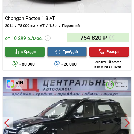
Changan Raeton 1.8 AT
2014
78 000 км
AT
1.8 л
Передний
754 820 ₽
от 10 299 р./мес.
в Кредит
Трейд Ин
Резерв
Бесплатный резерв
- 80 000
- 20 000
в течении 24 часов
Рейтинг
4.9
состояния