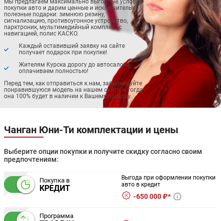
Мы предлагаем максимально выгодные условия
покупки авто и дарим ценные и исключительно
полезные подарки: зимнюю резину,
сигнализацию, противоугонное устройство,
парктроник, мультимедийный комплекс с
навигацией, полис КАСКО.
Каждый оставивший заявку на сайте
получает подарок при покупке!
Жителям Курска дорогу до автосалона
оплачиваем полностью!
Перед тем, как отправиться к нам, забронируйте
понравившуюся модель на нашем сайте, и тогда
она 100% будет в наличии к Вашему приезду.
Чанган Юни-Ти комплектации и цены
Выберите опции покупки и получите скидку согласно своим
предпочтениям:
Выгода при оформлении покупки
Покупка в
авто в кредит
КРЕДИТ
650 000 ₽*
Программа