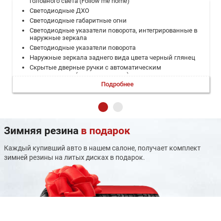
головного света (Follow me home)
Светодиодные ДХО
Светодиодные габаритные огни
Светодиодные указатели поворота, интегрированные в
наружные зеркала
Светодиодные указатели поворота
Наружные зеркала заднего вида цвета черный глянец
Скрытые дверные ручки с автоматическим
выдвижением (передние двери)
Подробнее
Скрытые задние рукоятки дверей цвета черный глянец
Задний спойлер
Дополнительный светодиодный стоп-сигнал в задней
двери
Задний ПТФ
Зимняя резина
в подарок
Подсветка заднего номерного знака
Окантовка боковых окон цвета черный глянец
Каждый купивший авто в нашем салоне, получает комплект
Легкосплавные колесные диски R20
зимней резины на литых дисках в подарок.
Сдвоенная система выхлопа
Механическая регулировка положения руля по высоте и
по вылету
Многофункциональное рулевое колесо с возможностью
управления мультимедиа
Бортовой компьютер с цветным дисплеем 10,3"
Мягкая обивка панели приборов с отделкой строчкой