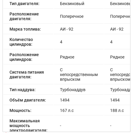
Тип двигателя:
Бензиновый
Бензиновы
Расположение
Поперечное
Поперечно
двигателя:
Марка топлива:
АИ - 92
АИ - 92
Количество
4
4
цилиндров:
Расположение
Рядное
Рядное
цилиндров:
С
С
Система питания
непосредственным
непосредс
двигателя:
впрыском
впрыском
Тип наддува:
Турбонаддув
Турбонадд
Объём двигателя:
1494
1494
Мощность:
167 л.с
188 л.с
Максимальная
мощность
-
-
электродвигателя: