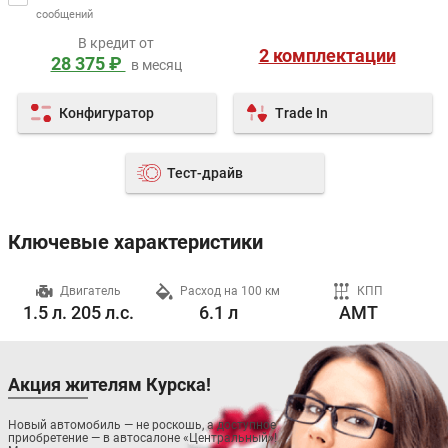
сообщений
В кредит от
2 комплектации
28 375 ₽
в месяц
Конфигуратор
Trade In
Тест-драйв
Ключевые характеристики
ч
Двигатель
Расход на 100 км
КПП
1.5 л. 205 л.с.
6.1 л
AMT
Акция жителям Курска!
Новый автомобиль — не роскошь, а доступное
приобретение — в автосалоне «Центральный»!