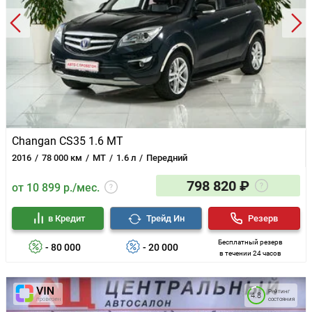
Changan CS35 1.6 MT
2016
78 000 км
MT
1.6 л
Передний
798 820 ₽
от 10 899 р./мес.
в Кредит
Трейд Ин
Резерв
Бесплатный резерв
- 80 000
- 20 000
в течении 24 часов
Рейтинг
4.8
состояния