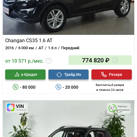
Changan CS35 1.6 AT
2016
6 000 км
AT
1.6 л
Передний
774 820 ₽
от 10 571 р./мес.
в Кредит
Трейд Ин
Резерв
Бесплатный резерв
- 80 000
- 20 000
в течении 24 часов
Рейтинг
4.7
состояния