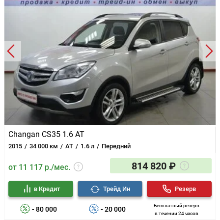
Changan CS35 1.6 AT
2015
34 000 км
AT
1.6 л
Передний
814 820 ₽
от 11 117 р./мес.
в Кредит
Трейд Ин
Резерв
Бесплатный резерв
- 80 000
- 20 000
в течении 24 часов