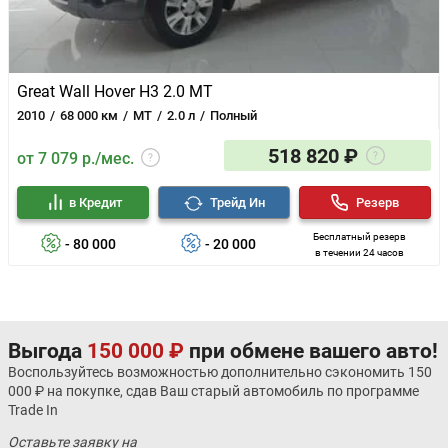
Great Wall Hover H3 2.0 MT
2010
68 000 км
MT
2.0 л
Полный
518 820 ₽
от 7 079 р./мес.
в Кредит
Трейд Ин
Резерв
Бесплатный резерв
- 80 000
- 20 000
в течении 24 часов
Выгода
150 000 ₽
при обмене вашего авто!
Воспользуйтесь возможностью дополнительно сэкономить 150
000 ₽ на покупке, сдав Ваш старый автомобиль по программе
Trade In
Оставьте заявку на