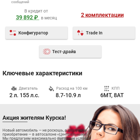
сообщений
В кредит от
2 комплектации
39 892 ₽
в месяц
Конфигуратор
Trade In
Тест-драйв
Ключевые характеристики
ч
Двигатель
Расход на 100 км
КПП
2 л. 155 л.с.
8.7-10.9 л
6MT, 8AT
Акция жителям Курска!
Новый автомобиль — не роскошь, а доступное
приобретение — в автосалоне «Центральный»!
Мы предлагаем максимально выгодные условия