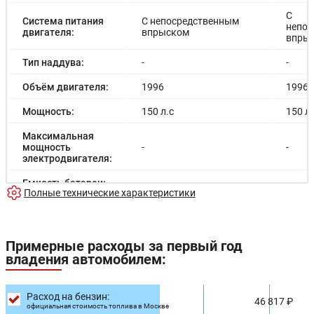
С
Система питания
С непосредственным
непос
двигателя:
впрыском
впры
Тип наддува:
-
-
Объём двигателя:
1996
1996
Мощность:
150 л.с
150 л.
Максимальная
мощность
-
-
электродвигателя:
Емкость батареи:
-
-
Полные технические характеристики
Запас хода на
-
-
электричестве:
Примерные расходы за первый год
Время зарядки:
-
-
владения автомобилем:
Время зарядки
-
-
(быстрая):
Расход на бензин:
46 817 ₽
Разгон до 100км/
официальная стоимость топлива в Москве
16.0 с
16.0 с