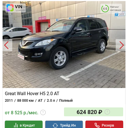
Рейтинг
4.6
состояния
Great Wall Hover H5 2.0 AT
2011
88 000 км
AT
2.0 л
Полный
624 820 ₽
от 8 525 р./мес.
в Кредит
Трейд Ин
Резерв