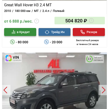
Great Wall Hover H3 2.4 MT
2010
180 000 км
MT
2.4 л
Полный
504 820 ₽
от 6 888 р./мес.
в Кредит
Трейд Ин
Резерв
Бесплатный резерв
- 80 000
- 20 000
в течении 24 часов
Рейтинг
4.6
состояния