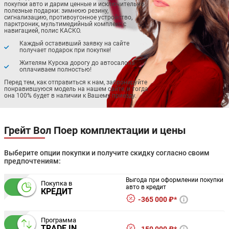
покупки авто и дарим ценные и исключительно
полезные подарки: зимнюю резину,
сигнализацию, противоугонное устройство,
парктроник, мультимедийный комплекс с
навигацией, полис КАСКО.
Каждый оставивший заявку на сайте
получает подарок при покупке!
Жителям Курска дорогу до автосалона
оплачиваем полностью!
Перед тем, как отправиться к нам, забронируйте
понравившуюся модель на нашем сайте, и тогда
она 100% будет в наличии к Вашему приезду.
Грейт Вол Поер комплектации и цены
Выберите опции покупки и получите скидку согласно своим
предпочтениям:
Выгода при оформлении покупки
Покупка в
авто в кредит
КРЕДИТ
365 000 ₽*
Программа
TRADE IN