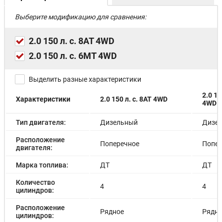
Камера заднего вида с разметкой
Выберите модификацию для сравнения:
2.0 150 л. с. 8AT 4WD
2.0 150 л. с. 6MT 4WD
Выделить разные характеристики
2.0 15
Характеристики
2.0 150 л. с. 8AT 4WD
4WD
Тип двигателя:
Дизельный
Дизе
Расположение
Поперечное
Попер
двигателя:
Марка топлива:
ДТ
ДТ
Количество
4
4
цилиндров:
Расположение
Рядное
Рядно
цилиндров: