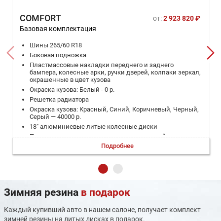
COMFORT
от:
2 923 820 ₽
Базовая комплектация
Шины 265/60 R18
Боковая подножка
Пластмассовые накладки переднего и заднего
бампера, колесные арки, ручки дверей, колпаки зеркал,
окрашенные в цвет кузова
Окраска кузова: Белый - 0 р.
Решетка радиатора
Окраска кузова: Красный, Синий, Коричневый, Черный,
Серый — 40000 р.
18" алюминиевые литые колесные диски
Полноразмерное запасное колесо, стальной диск
Подробнее
3.5" цветной дисплей приборной панели
Вход USB, 2шт. Спереди
Розетка 12В
Кожаный руль
Подрулевые лепестки переключения передач
Зимняя резина
в подарок
Управление аудио, круиз-контролем на рулевом колесе
Режимы изменения настроек систем вождения SPORT,
Каждый купивший авто в нашем салоне, получает комплект
STANDART, ECO, 4L
зимней резины на литых дисках в подарок.