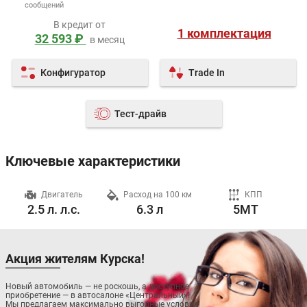
сообщений
В кредит от
1 комплектация
32 593 ₽
в месяц
Конфигуратор
Trade In
Тест-драйв
Ключевые характеристики
ч
Двигатель
Расход на 100 км
КПП
2.5 л. л.с.
6.3 л
5MT
Акция жителям Курска!
Новый автомобиль — не роскошь, а доступное
приобретение — в автосалоне «Центральный»!
Мы предлагаем максимально выгодные условия