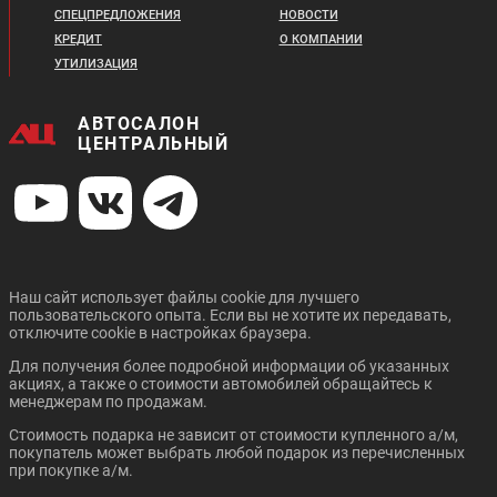
2 389 820 ₽
2 329 820 ₽
СПЕЦПРЕДЛОЖЕНИЯ
НОВОСТИ
В кредит от:
КРЕДИТ
О КОМПАНИИ
В кредит от:
UAZ ОБНОВЛЕННЫЙ
JAC T6
32 606 ₽/мес.
ПИКАП
31 788 ₽/мес.
УТИЛИЗАЦИЯ
CHANGAN UNI-T
CHANGAN UNI-V
АВТОСАЛОН
ЦЕНТРАЛЬНЫЙ
Цена от:
Цена от:
1 189 320 ₽
2 148 820 ₽
В кредит от:
В кредит от:
Цена от:
16 227 ₽/мес.
Наш сайт использует файлы cookie для лучшего
29 318 ₽/мес.
2 099 720 ₽
Цена от:
пользовательского опыта. Если вы не хотите их передавать,
2 079 720 ₽
отключите cookie в настройках браузера.
В кредит от:
JAC T8
JAC T8 PRO
В кредит от:
28 648 ₽/мес.
Для получения более подробной информации об указанных
28 375 ₽/мес.
акциях, а также о стоимости автомобилей обращайтесь к
менеджерам по продажам.
HAVAL DARGO X
CHANGAN CS35 PLUS
Стоимость подарка не зависит от стоимости купленного а/м,
NEW
покупатель может выбрать любой подарок из перечисленных
при покупке а/м.