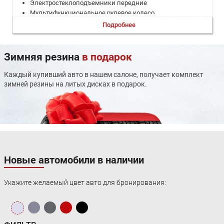
Электростеклоподъемники передние
Мультифункциональное рулевое колесо
Программируемый предпусковой отопитель
Подробнее
Диски 16
Противотуманные фары
Электрообогрев боковых зеркал
Зимняя резина
в подарок
Третий задний подголовник
Искусственная кожа (Материал салона)
Каждый купивший авто в нашем салоне, получает комплект
USB
зимней резины на литых дисках в подарок.
Розетка 12V
Аудиосистема
Мультимедиа система с ЖК-экраном
Датчик давления в шинах
Система стабилизации (ESP)
Блокировка замков задних дверей
Антиблокировочная система (ABS)
Новые автомобили в наличии
Система помощи при торможении (BAS, EBD)
Крепление детского кресла (задний ряд) ISOFIX
Укажите желаемый цвет авто для бронирования:
Иммобилайзер
Центральный замок
Полноразмерное запасное колесо