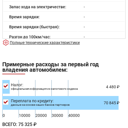
Запас хода на электричестве:
-
Время зарядки:
-
Время зарядки (быстрая):
-
Разгон до 100км/час:
-
Полные технические характеристики
Максимальная скорость:
-
Расход в городском цикле:
-
Примерные расходы за первый год
Расход в загородном цикле:
-
владения автомобилем:
Расход в смешанном цикле:
6.3/100км
Налог:
Объем топливного бака:
64 л
4 480 ₽
официальная информация из налогового кодекса
Длина:
5345 мм
Переплата по кредиту:
70 845 ₽
данные на основе наших банков партнеров
Ширина:
1828 мм
0
10000
20000
30000
40000
Высота:
1782 мм
ВСЕГО:
75 325 ₽
Колёсная база:
3085 мм