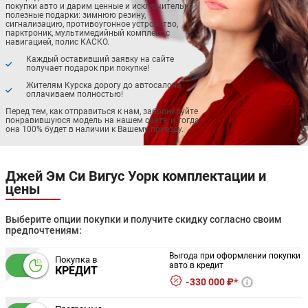
покупки авто и дарим ценные и исключительно
полезные подарки: зимнюю резину,
сигнализацию, противоугонное устройство,
парктроник, мультимедийный комплекс с
навигацией, полис КАСКО.
Каждый оставивший заявку на сайте
получает подарок при покупке!
Жителям Курска дорогу до автосалона
оплачиваем полностью!
Перед тем, как отправиться к нам, забронируйте
понравившуюся модель на нашем сайте, и тогда
она 100% будет в наличии к Вашему приезду.
Джей Эм Си Вигус Уорк комплектации и
цены
Выберите опции покупки и получите скидку согласно своим
предпочтениям:
Выгода при оформлении покупки
Покупка в
авто в кредит
КРЕДИТ
330 000 ₽*