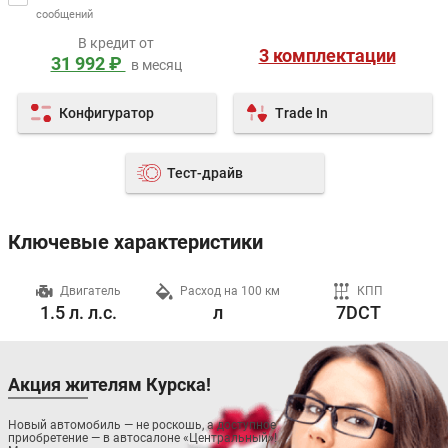
сообщений
В кредит от
3 комплектации
31 992 ₽
в месяц
Конфигуратор
Trade In
Тест-драйв
Ключевые характеристики
ч
Двигатель
Расход на 100 км
КПП
1.5 л. л.с.
л
7DCT
Акция жителям Курска!
Новый автомобиль — не роскошь, а доступное
приобретение — в автосалоне «Центральный»!