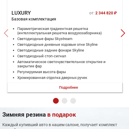
LUXURY
от:
2 344 820 ₽
Базовая комплектация
Параметрическая градиентная решетка
(интеллектуальная решетка воздухозаборника)
Светодиодные фары Skystream
Светодиодные дневные ходовые огни Skyline
Cветодиодные задние фонари Skyline
Светодиодный стоп-сигнал
Автоматическое светочувствительное открытие и
закрытие фар
Регулируемая высота фары
Хромированная отделка дверных ручек
Антенна "плавник акулы"
Подробнее
12,3-дюймовый цветной сенсорный бортовой
компьютер
7-дюймовая приборная панель
Подвесная конструкция центральной консоли
Многофункциональный кожаный руль
Зимняя резина
в подарок
Хромированная внутренняя ручка двери
Автоматическая индукционная задняя дверь
Каждый купивший авто в нашем салоне, получает комплект
Запуск одним ключом + вход без ключа