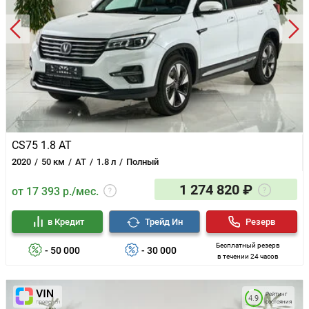
CS75 1.8 AT
2020
50 км
AT
1.8 л
Полный
1 274 820 ₽
от 17 393 р./мес.
в Кредит
Трейд Ин
Резерв
Бесплатный резерв
- 50 000
- 30 000
в течении 24 часов
Рейтинг
4.9
состояния