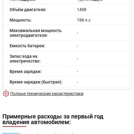
Объём двигателя:
1498
Мощность:
188 л.с
Максимальная мощность
-
электродвигателя:
Емкость батареи:
-
Запас хода на
-
электричестве:
Время зарядки:
-
Время зарядки (быстрая):
-
Разгон до 100км/час:
-
Полные технические характеристики
Максимальная скорость:
-
Расход в городском цикле:
-
Примерные расходы за первый год
владения автомобилем:
Расход в загородном
-
цикле: