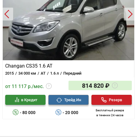
Changan CS35 1.6 AT
2015
34 000 км
AT
1.6 л
Передний
814 820 ₽
от 11 117 р./мес.
в Кредит
Трейд Ин
Резерв
Бесплатный резерв
- 80 000
- 20 000
в течении 24 часов