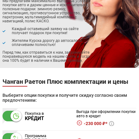
Мы предлагаем максимально выгодные условия
покупки авто и дарим ценные и исключительно
полезные подарки: зимнюю резину,
сигнализацию, противоугонное устройство,
парктроник, мультимедийный комплекс с
навигацией, полис КАСКО.
Каждый оставивший заявку на сайте
получает подарок при покупке!
Жителям Курска дорогу до автосалона
оплачиваем полностью!
Перед тем, как отправиться к нам, забронируйте
понравившуюся модель на нашем сайте, и тогда
она 100% будет в наличии к Вашему приезду.
Чанган Раетон Плюс комплектации и цены
Выберите опции покупки и получите скидку согласно своим
предпочтениям:
Выгода при оформлении покупки
Покупка в
авто в кредит
КРЕДИТ
230 000 ₽*
Программа