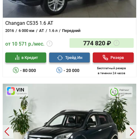
Changan CS35 1.6 AT
2016
6 000 км
AT
1.6 л
Передний
774 820 ₽
от 10 571 р./мес.
в Кредит
Трейд Ин
Резерв
Бесплатный резерв
- 80 000
- 20 000
в течении 24 часов
Рейтинг
4.7
состояния