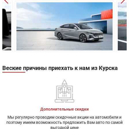
типа Макферсон
Многорычажная
Задняя подвеска:
независимая
Дисковые
Передние тормоза:
вентилируемые
Задние тормоза:
Дисковые
Производство:
Китай
Гарантия:
5 лет
Веские причины приехать к нам из Курска
Дополнительные скидки
Мы регулярно проводим скидочные акции на автомобили и
поэтому имеем возможность предложить Вам авто по самой
выгодной цене