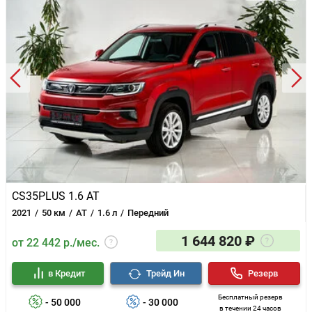
CS35PLUS 1.6 AT
2021
50 км
AT
1.6 л
Передний
1 644 820 ₽
от 22 442 р./мес.
в Кредит
Трейд Ин
Резерв
Бесплатный резерв
- 50 000
- 30 000
в течении 24 часов