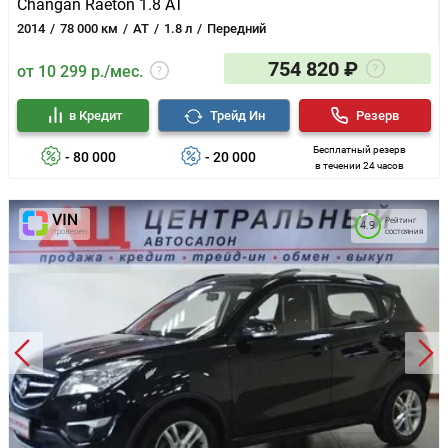
Changan Raeton 1.8 AT
2014
78 000 км
AT
1.8 л
Передний
754 820 ₽
от 10 299 р./мес.
в Кредит
Трейд Ин
Резерв
Бесплатный резерв
- 80 000
- 20 000
в течении 24 часов
Рейтинг
4.9
состояния