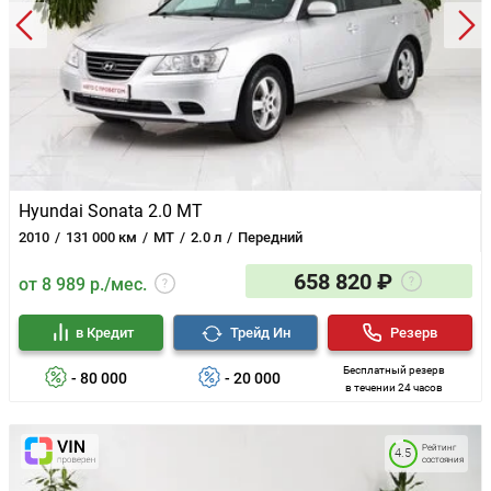
Hyundai Sonata 2.0 MT
2010
131 000 км
MT
2.0 л
Передний
658 820 ₽
от 8 989 р./мес.
в Кредит
Трейд Ин
Резерв
Бесплатный резерв
- 80 000
- 20 000
в течении 24 часов
Рейтинг
4.5
состояния