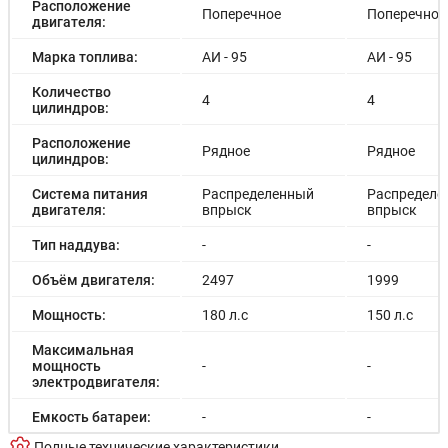
Расположение
Поперечное
Поперечное
двигателя:
Марка топлива:
АИ - 95
АИ - 95
Количество
4
4
цилиндров:
Расположение
Рядное
Рядное
цилиндров:
Система питания
Распределенный
Распределе
двигателя:
впрыск
впрыск
Тип наддува:
-
-
Объём двигателя:
2497
1999
Мощность:
180 л.с
150 л.с
Максимальная
мощность
-
-
электродвигателя:
Емкость батареи:
-
-
Полные технические характеристики