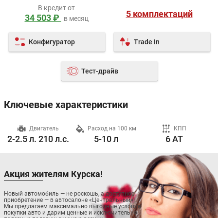
В кредит от
5 комплектаций
34 503 ₽
в месяц
Конфигуратор
Trade In
Тест-драйв
Ключевые характеристики
ч
Двигатель
Расход на 100 км
КПП
2-2.5 л. 210 л.с.
5-10 л
6 AT
Акция жителям Курска!
Новый автомобиль — не роскошь, а доступное
приобретение — в автосалоне «Центральный»!
Мы предлагаем максимально выгодные условия
покупки авто и дарим ценные и исключительно