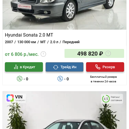
Hyundai Sonata 2.0 MT
2007
130 000 км
MT
2.0 л
Передний
498 820 ₽
от 6 806 р./мес.
в Кредит
Трейд Ин
Резерв
Бесплатный резерв
- 0
- 0
в течении 24 часов
Рейтинг
4.5
состояния