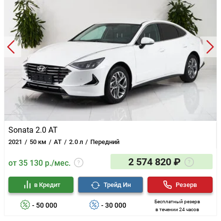
USB разъем для подключения внешних устройств
Отделка руля и рукоятки КПП кожей
Передние и задние брызговики
Антена на крыше типа "плавник"
Цвет металлик/перламутр — 15 000 ₽
Sonata 2.0 AT
2021
50 км
AT
2.0 л
Передний
2 574 820 ₽
от 35 130 р./мес.
в Кредит
Трейд Ин
Резерв
Бесплатный резерв
- 50 000
- 30 000
в течении 24 часов