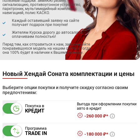
полезные подарки: зимнюю резину,
сигнализацию, противоугонное устройство,
парктроник, мультимедийный комплекс с
навигацией, полис КАСКО.
Каждый оставивший заявку на сайте
получает подарок при покупке!
Жителям Курска дорогу до автосалона
оплачиваем полностью!
Перед тем, как отправиться к нам, забронируйте
понравившуюся модель на нашем сайте, и тогда
она 100% будет в наличии к Вашему приезду.
Новый Хендай Соната комплектации и цены
Выберите опции покупки и получите скидку согласно своим
предпочтениям:
Выгода при оформлении покупки
Покупка в
авто в кредит
КРЕДИТ
260 000 ₽*
Программа
TRADE IN
180 000 ₽*