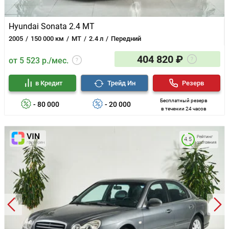
Hyundai Sonata 2.4 MT
2005
150 000 км
MT
2.4 л
Передний
404 820 ₽
от 5 523 р./мес.
в Кредит
Трейд Ин
Резерв
Бесплатный резерв
- 80 000
- 20 000
в течении 24 часов
Рейтинг
4.5
состояния