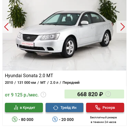
Hyundai Sonata 2.0 MT
2010
131 000 км
MT
2.0 л
Передний
668 820 ₽
от 9 125 р./мес.
в Кредит
Трейд Ин
Резерв
Бесплатный резерв
- 80 000
- 20 000
в течении 24 часов