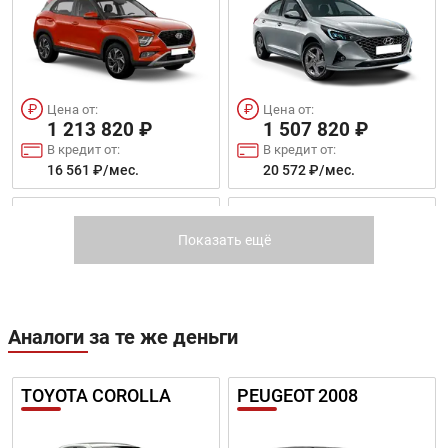
Цена от:
Цена от:
1 213 820 ₽
1 507 820 ₽
В кредит от:
В кредит от:
16 561 ₽/мес.
20 572 ₽/мес.
ELANTRA 2021
MUFASA
Показать ещё
Аналоги за те же деньги
Цена от:
Цена от:
1 824 820 ₽
TOYOTA COROLLA
PEUGEOT 2008
2 239 820 ₽
В кредит от:
В кредит от:
24 897 ₽/мес.
30 560 ₽/мес.