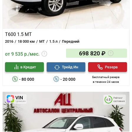
T600 1.5 MT
2016
18 000 км
MT
1.5 л
Передний
698 820 ₽
от 9 535 р./мес.
в Кредит
Трейд Ин
Резерв
Бесплатный резерв
- 80 000
- 20 000
в течении 24 часов
Рейтинг
4.8
состояния