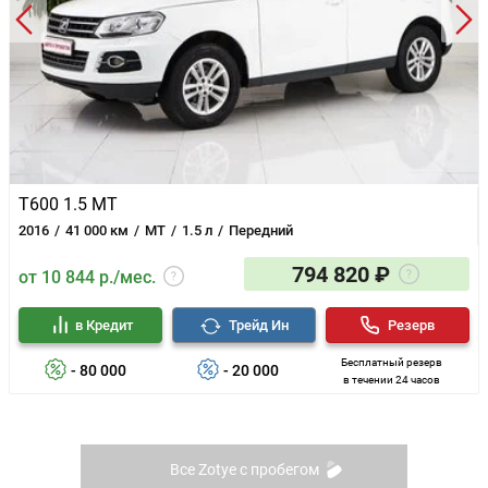
T600 1.5 MT
2016
41 000 км
MT
1.5 л
Передний
794 820 ₽
от 10 844 р./мес.
в Кредит
Трейд Ин
Резерв
Бесплатный резерв
- 80 000
- 20 000
в течении 24 часов
Все Zotye с пробегом