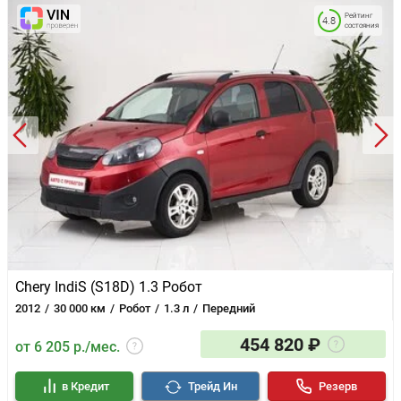
Рейтинг
4.8
состояния
Chery IndiS (S18D) 1.3 Робот
2012
30 000 км
Робот
1.3 л
Передний
454 820 ₽
от 6 205 р./мес.
в Кредит
Трейд Ин
Резерв