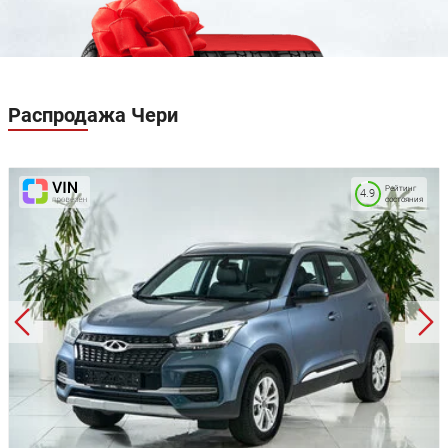
Передние ремни безопасности с преднатяжителями
Система удержания детских кресел Isofix для сидений
2-го ряда
Блокировка замков задних дверей от открывания
детьми (детский замок)
Блокировка замков дверей на скорости
Распродажа
Чери
Функция автоматического включения фар при
вождении в темное время (датчик света)
Функция автоматического включения работы
дворников при дожде (датчик дождя)
Рейтинг
Функция отсрочки выключения фар (Follow me home)
4.9
состояния
Уменьшенное запасное колесо
Акустические стекла в передней части
Электрический усилитель рулевого управления
Электрический стояночный тормоз с функцией AutoHold
Бесключевой доступ и запуск двигателя кнопкой (ключ
в кармане)
Центральный замок с дистанционным управлением
Система дистанционного запуска двигателя и прогрева
салона
Обогрев передних и задних сидений
Обогрев рулевого колеса
Обогрев лобового стекла
Обогрев форсунок стеклоомывателя