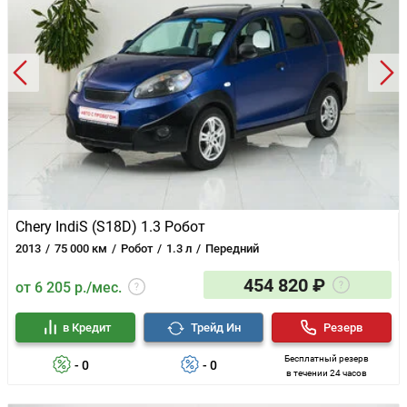
Chery IndiS (S18D) 1.3 Робот
2013
75 000 км
Робот
1.3 л
Передний
454 820 ₽
от 6 205 р./мес.
в Кредит
Трейд Ин
Резерв
Бесплатный резерв
- 0
- 0
в течении 24 часов