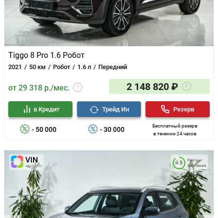
Система "Свободные руки"(Hands free) с Bluetooth-
связью с мобильным телефоном
Радио
6 динамиков
USB-разъем
Телематическая система Chery Remote - опция
Tiggo 8 Pro 1.6 Робот
2021
50 км
Робот
1.6 л
Передний
2 148 820 ₽
от 29 318 р./мес.
в Кредит
Трейд Ин
Резерв
Бесплатный резерв
- 50 000
- 30 000
в течении 24 часов
Рейтинг
4.9
состояния