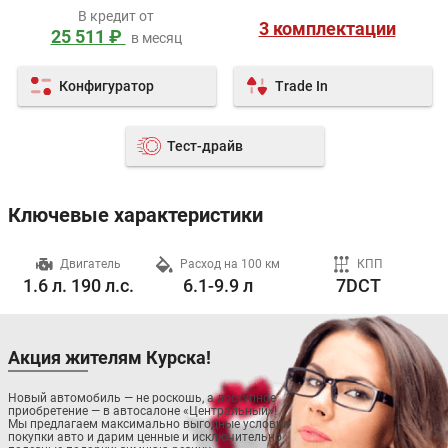
В кредит от
3 комплектации
25 511 ₽
в месяц
Конфигуратор
Trade In
Тест-драйв
Ключевые характеристики
ч
Двигатель
Расход на 100 км
КПП
1.6 л. 190 л.с.
6.1-9.9 л
7DCT
Акция жителям Курска!
Новый автомобиль — не роскошь, а доступное
приобретение — в автосалоне «Центральный»!
Мы предлагаем максимально выгодные условия
покупки авто и дарим ценные и исключительно