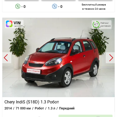
Бесплатный резерв
- 0
- 0
в течении 24 часов
Рейтинг
4.7
состояния
Chery IndiS (S18D) 1.3 Робот
2014
71 000 км
Робот
1.3 л
Передний