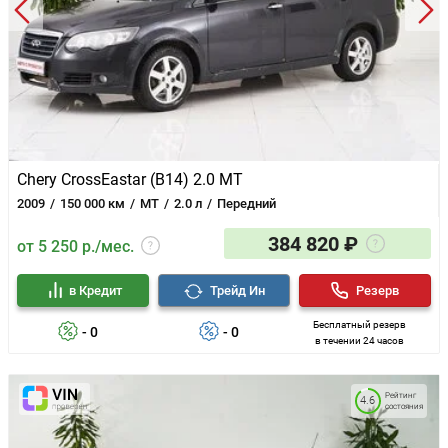
Chery CrossEastar (B14) 2.0 MT
2009
150 000 км
MT
2.0 л
Передний
384 820 ₽
от 5 250 р./мес.
в Кредит
Трейд Ин
Резерв
Бесплатный резерв
- 0
- 0
в течении 24 часов
Рейтинг
4.6
состояния