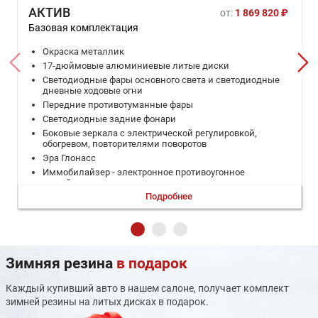
АКТИВ
от:
1 869 820 ₽
Базовая комплектация
Окраска металлик
17-дюймовые алюминиевые литые диски
Светодиодные фары основного света и светодиодные
дневные ходовые огни
Передние противотуманные фары
Светодиодные задние фонари
Боковые зеркала с электрической регулировкой,
обогревом, повторителями поворотов
Эра Глонасс
Иммобилайзер - электронное противоугонное
устройство
Подробнее
Камера заднего вида и задние датчики парковки
Система мониторинга давления и температуры в шинах
(TMPS)
Антиблокировочная тормозная система (ABS)
Система стабилизации курсовой устойчивости (ESС)
Зимняя резина
в подарок
Подушки безопасности водителя и переднего
пассажира
Каждый купивший авто в нашем салоне, получает комплект
Боковые передние подушки безопасности
зимней резины на литых дисках в подарок.
Передние ремни безопасности с регулировкой по
высоте