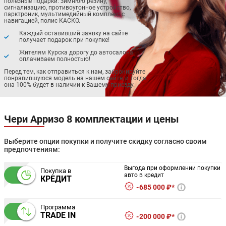
полезные подарки: зимнюю резину,
сигнализацию, противоугонное устройство,
парктроник, мультимедийный комплекс с
навигацией, полис КАСКО.
Каждый оставивший заявку на сайте
получает подарок при покупке!
Жителям Курска дорогу до автосалона
оплачиваем полностью!
Перед тем, как отправиться к нам, забронируйте
понравившуюся модель на нашем сайте, и тогда
она 100% будет в наличии к Вашему приезду.
Чери Арризо 8 комплектации и цены
Выберите опции покупки и получите скидку согласно своим
предпочтениям:
Выгода при оформлении покупки
Покупка в
авто в кредит
КРЕДИТ
685 000 ₽*
Программа
TRADE IN
200 000 ₽*