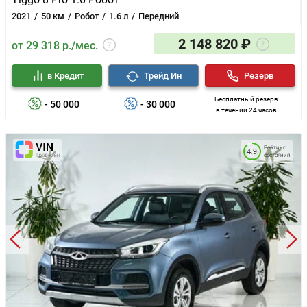
Полноразмерное запасное колесо
2021
50 км
Робот
1.6 л
Передний
2 148 820 ₽
от 29 318 р./мес.
в Кредит
Трейд Ин
Резерв
Бесплатный резерв
- 50 000
- 30 000
в течении 24 часов
Рейтинг
4.9
состояния