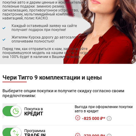
покупки авто и дарим ценные и исключительно
полезные подарки: зимнюю резину,
сигнализацию, противоугонное устройство,
парктроник, мультимедийный комплекс с
навигацией, полис КАСКО.
Каждый оставивший заявку на сайте
получает подарок при покупке!
Жителям Курска дорогу до автосалона
оплачиваем полностью!
Перед тем, как отправиться к нам, забронируйте
понравившуюся модель на нашем сайте, и тогда
она 100% будет в наличии к Вашему приезду.
Чери Тигго 9 комплектации и цены
Выберите опции покупки и получите скидку согласно своим
предпочтениям:
Выгода при оформлении покупки
Покупка в
авто в кредит
КРЕДИТ
825 000 ₽*
Программа
TRADE IN