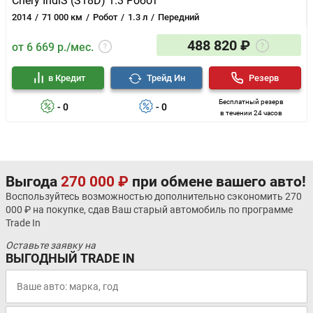
Chery IndiS (S18D) 1.3 Робот
2014
71 000 км
Робот
1.3 л
Передний
488 820 ₽
от 6 669 р./мес.
в Кредит
Трейд Ин
Резерв
Бесплатный резерв
- 0
- 0
в течении 24 часов
Выгода
270 000 ₽
при обмене вашего авто!
Воспользуйтесь возможностью дополнительно сэкономить 270
000 ₽ на покупке, сдав Ваш старый автомобиль по программе
Trade In
Оставьте заявку на
ВЫГОДНЫЙ TRADE IN