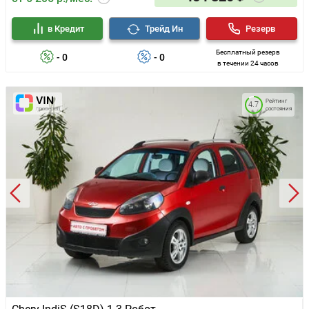
в Кредит
Трейд Ин
Резерв
Бесплатный резерв
- 0
- 0
в течении 24 часов
Рейтинг
4.7
состояния