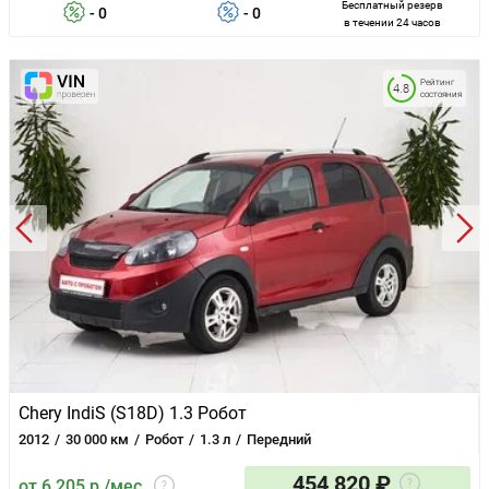
Бесплатный резерв
- 0
- 0
в течении 24 часов
Рейтинг
4.8
состояния
Chery IndiS (S18D) 1.3 Робот
2012
30 000 км
Робот
1.3 л
Передний
454 820 ₽
от 6 205 р./мес.