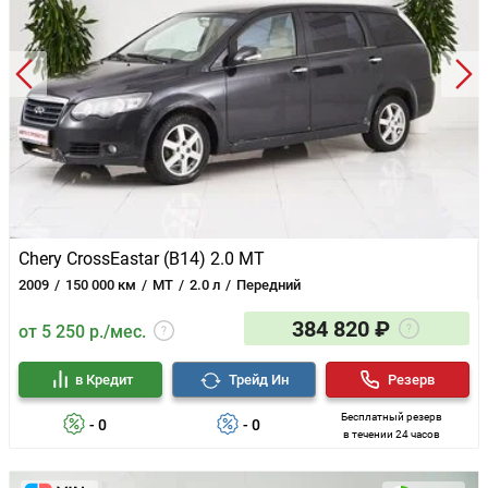
Chery CrossEastar (B14) 2.0 MT
2009
150 000 км
MT
2.0 л
Передний
384 820 ₽
от 5 250 р./мес.
в Кредит
Трейд Ин
Резерв
Бесплатный резерв
- 0
- 0
в течении 24 часов