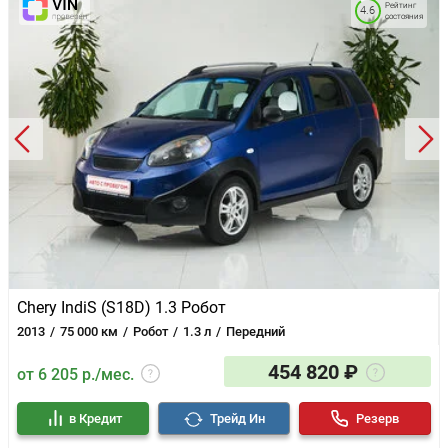
Рейтинг
4.6
состояния
Chery IndiS (S18D) 1.3 Робот
2013
75 000 км
Робот
1.3 л
Передний
454 820 ₽
от 6 205 р./мес.
в Кредит
Трейд Ин
Резерв