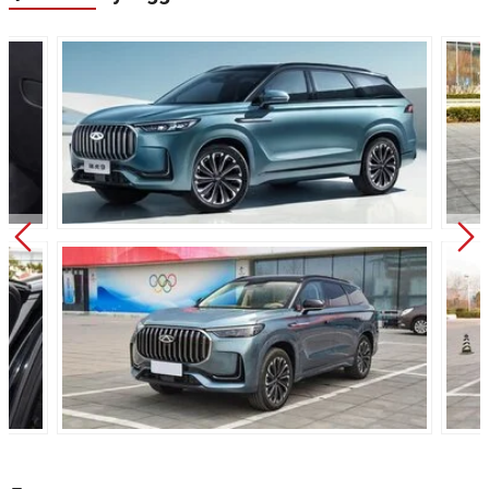
Объём багажника:
717 л
Автоматическая 8-и
Трансмиссия:
ступенчатая
Привод:
Полный
Независимая подвеска
Передняя подвеска:
типа Макферсон
Независимая,
Задняя подвеска:
многорычажная
Дисковые
Передние тормоза:
вентилируемые
Задние тормоза:
Дисковые
Производство:
Китай
Гарантия:
5 лет