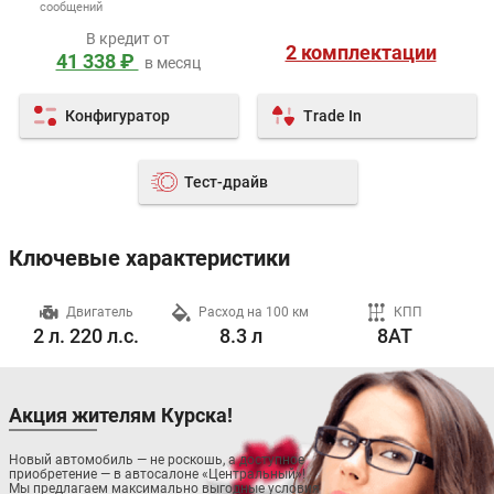
сообщений
В кредит от
2 комплектации
41 338 ₽
в месяц
Конфигуратор
Trade In
Тест-драйв
Ключевые характеристики
ч
Двигатель
Расход на 100 км
КПП
2 л. 220 л.с.
8.3 л
8AT
Акция жителям Курска!
Новый автомобиль — не роскошь, а доступное
приобретение — в автосалоне «Центральный»!
Мы предлагаем максимально выгодные условия