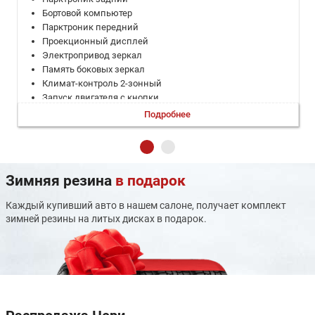
Бортовой компьютер
Парктроник передний
Проекционный дисплей
Электропривод зеркал
Память боковых зеркал
Климат-контроль 2-зонный
Запуск двигателя с кнопки
Система доступа без ключа
Подробнее
Электроскладывание зеркал
Регулировка руля по вылету
Регулировка руля по высоте
Электронная приборная панель
Зимняя резина
в подарок
Дистанционный запуск двигателя
Электропривод крышки багажника
Каждый купивший авто в нашем салоне, получает комплект
Система выбора режима движения
зимней резины на литых дисках в подарок.
Электростеклоподъемники задние
Электростеклоподъемники передние
Открытие багажника без помощи рук
Мультифункциональное рулевое колесо
Датчик света
Датчик дождя
Светодиодные фары