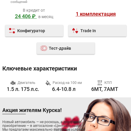
сообщений
В кредит от
1 комплектация
24 406 ₽
в месяц
Конфигуратор
Trade In
Тест-драйв
Ключевые характеристики
ч
Двигатель
Расход на 100 км
КПП
1.5 л. 175 л.с.
6.4-10.8 л
6MT, 7AMT
Акция жителям Курска!
Новый автомобиль — не роскошь, а доступное
приобретение — в автосалоне «Центральный»!
Мы предлагаем максимально выгодные условия