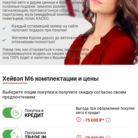
покупки авто и дарим ценные и исключительно
полезные подарки: зимнюю резину,
сигнализацию, противоугонное устройство,
парктроник, мультимедийный комплекс с
навигацией, полис КАСКО.
Каждый оставивший заявку на сайте
получает подарок при покупке!
Жителям Курска дорогу до автосалона
оплачиваем полностью!
Перед тем, как отправиться к нам, забронируйте
понравившуюся модель на нашем сайте, и тогда
она 100% будет в наличии к Вашему приезду.
Хейвэл М6 комплектации и цены
Выберите опции покупки и получите скидку согласно своим
предпочтениям:
Выгода при оформлении покупки
Покупка в
авто в кредит
КРЕДИТ
75 000 ₽*
Программа
TRADE IN