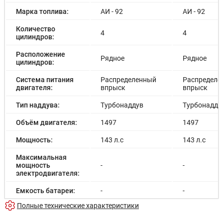
Марка топлива:
АИ - 92
АИ - 92
Количество
4
4
цилиндров:
Расположение
Рядное
Рядное
цилиндров:
Система питания
Распределенный
Распределе
двигателя:
впрыск
впрыск
Тип наддува:
Турбонаддув
Турбонадду
Объём двигателя:
1497
1497
Мощность:
143 л.с
143 л.с
Максимальная
мощность
-
-
электродвигателя:
Емкость батареи:
-
-
Полные технические характеристики
Запас хода на
-
-
электричестве: