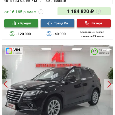
2018
34 500 км
MT
1.5 л
Полный
1 184 820 ₽
от 16 165 р./мес.
в Кредит
Трейд Ин
Резерв
Бесплатный резерв
- 120 000
- 40 000
в течении 24 часов
Рейтинг
4.8
состояния