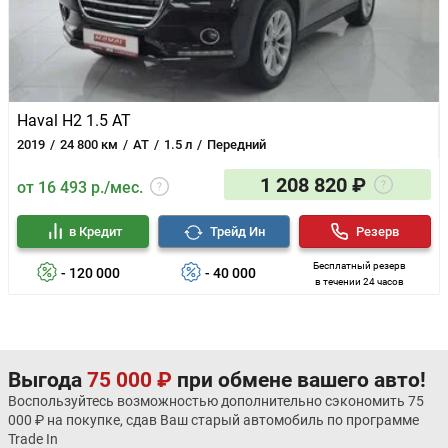
Haval H2 1.5 AT
2019
24 800 км
AT
1.5 л
Передний
1 208 820 ₽
от 16 493 р./мес.
в Кредит
Трейд Ин
Резерв
Бесплатный резерв
- 120 000
- 40 000
в течении 24 часов
Выгода
75 000 ₽
при обмене вашего авто!
Воспользуйтесь возможностью дополнительно сэкономить 75
000 ₽ на покупке, сдав Ваш старый автомобиль по программе
Trade In