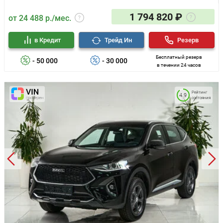
Задняя спинка, складывающаяся 60/40
1 794 820 ₽
от 24 488 р./мес.
Освещение багажника, 1 световой элемент
Рейлинги на крыше
17" диски
в Кредит
Трейд Ин
Резерв
Дисковые передние и задние тормоза
Малоразмерное запасное колесо (докатка)
Бесплатный резерв
- 50 000
- 30 000
в течении 24 часов
Система мониторинга давления в шинах TPMS
Рейтинг
4.9
состояния