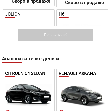
Скоро в продаже
Скоро в продаже
JOLION
H6
Показать ещё
Цена от:
Аналоги за те же деньги
1 639 820 ₽
Цена от:
В кредит от:
1 638 820 ₽
22 373 ₽/мес.
CITROEN C4 SEDAN
RENAULT ARKANA
В кредит от:
22 360 ₽/мес.
H3
F7