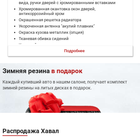
вида, ручки дверей с хромированными вставками
Хромированная окантовка окон дверей,
антикоррозийный хром
Окрашенная решетка радиатора
Укороченная антенна "акулий плавник"
Окраска кузова металлик (опция)
Тканевая обивка сидений
Кожаный руль
Подробнее
Макияжное зеркало в солнцезащитном козырьке
пассажира
Центральный подлокотник, с вещевым отделением
2 передних подстаканника на центральном тоннеле
Зимняя резина
в подарок
Передний центральный плафон внутреннего освещения
Потолочные ручки интерьера для посадки пассажиров
Каждый купивший авто в нашем салоне, получает комплект
Подогрев и электрорегулировка зеркал заднего вида
зимней резины на литых дисках в подарок.
Электроподогрев заднего стекла
Электростеклоподъемники 4 дверей с автодоводчиком
со стороны водителя с функцией антизажима
Электронный стояночный тормоз EPB с функцией Brake
Hold
Автоматический климат-контроль 1-зонный
Воздуховоды заднего ряда
Распродажа
Хавал
Розетка, 12В для передних пассажиров на центральном
тоннеле