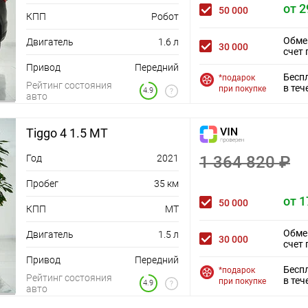
от 2
50 000
КПП
Робот
Обме
Двигатель
1.6 л
30 000
счет 
Привод
Передний
Бесп
*подарок
Рейтинг состояния
в теч
при покупке
4.9
авто
Tiggo 4 1.5 MT
Год
2021
1 364 820 ₽
Пробег
35 км
от 1
50 000
КПП
MT
Обме
Двигатель
1.5 л
30 000
счет 
Привод
Передний
Бесп
*подарок
Рейтинг состояния
в теч
при покупке
4.9
авто