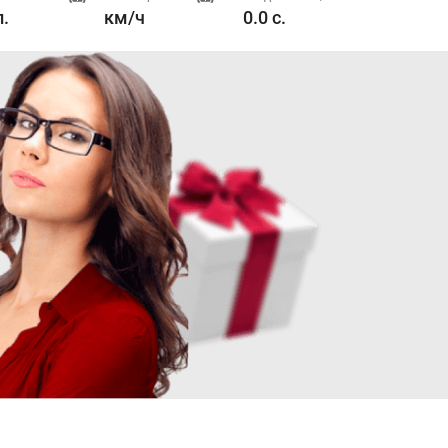
л.
км/ч
0.0 с.
1.6 л. л.с.