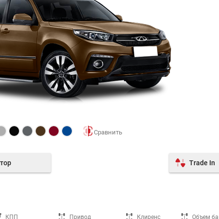
тор
Trade In
КПП
Привод
Клиренс
Объем ба