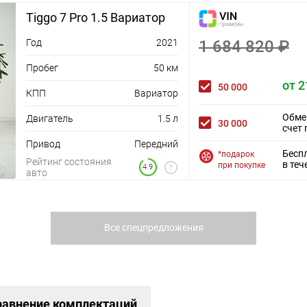
Tiggo 7 Pro 1.5 Вариатор
Год
2021
1 684 820 ₽
Пробег
50 км
от 2
50 000
КПП
Вариатор
Обме
Двигатель
1.5 л
30 000
счет 
Привод
Передний
Бесп
*подарок
Рейтинг состояния
в теч
при покупке
4.9
авто
Все спецпредложения
равнение комплектаций