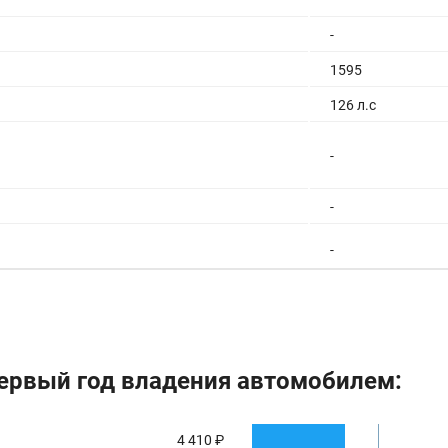
-
1595
126 л.с
-
-
-
-
-
ервый год владения автомобилем:
-
-
4 410 ₽