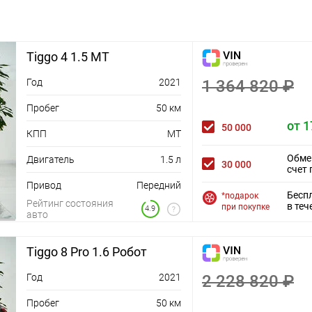
Tiggo 4 1.5 MT
Год
2021
1 364 820 ₽
Пробег
50 км
от 1
50 000
КПП
MT
Обме
Двигатель
1.5 л
30 000
счет 
Привод
Передний
Бесп
*подарок
Рейтинг состояния
в теч
при покупке
4.9
авто
Tiggo 8 Pro 1.6 Робот
Год
2021
2 228 820 ₽
Пробег
50 км