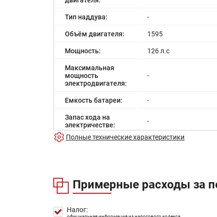
двигателя:
Тип наддува:
-
Объём двигателя:
1595
Мощность:
126 л.с
Максимальная
мощность
-
электродвигателя:
Емкость батареи:
-
Запас хода на
-
электричестве:
Полные технические характеристики
Время зарядки:
-
Время зарядки
-
(быстрая):
Примерные расходы за п
Разгон до 100км/
-
час:
Максимальная
Налог:
-
скорость:
официальная информация из налогового кодекса