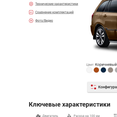
Технические характеристики
Сравнение комплектаций
Фото/Видео
Коричневый
Цвет
:
Конфигура
Ключевые характеристики
Разгон до 100 км/ч
Двигатель
Расход на 100 км