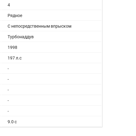
4
Рядное
С непосредственным впрыском
Турбонаддув
1998
197 л.с
-
-
-
-
-
9.0 с
200 км/ч