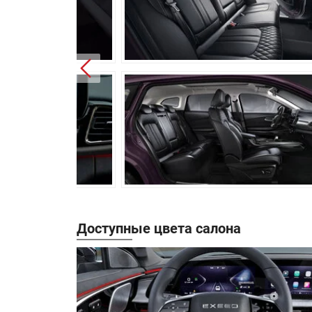
Передняя подвеска:
Задняя подвеска:
Передние тормоза:
Задние тормоза:
Производство:
Гарантия:
Доступные цвета салона