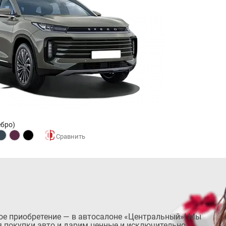
ебро)
ое приобретение — в автосалоне «Центральный»! Мы
 покупки авто и дарим ценные и исключительно