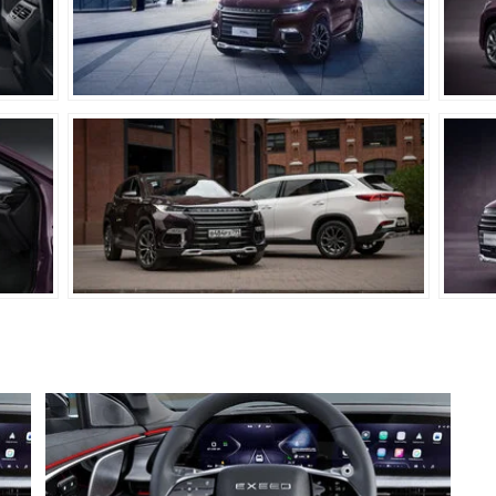
Независимая, типа McPherson
Независимая, многорычажная
Дисковые вентилируемые
Дисковые невентилируемые
Россия
5 лет или 150 км пробега