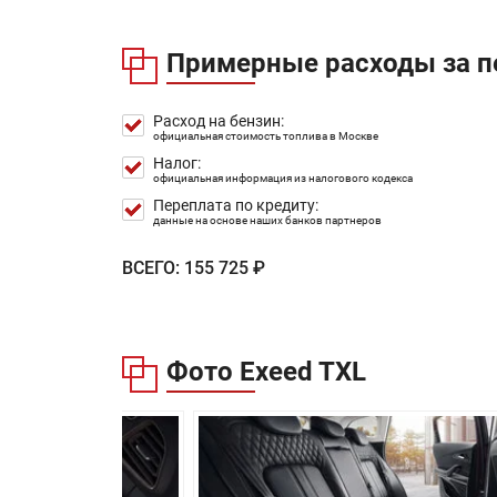
Расход в городском цикле:
Примерные расходы за п
Расход в загородном цикле:
Расход в смешанном цикле:
Расход на бензин:
официальная стоимость топлива в Москве
Объем топливного бака:
Налог:
Длина:
официальная информация из налогового кодекса
Переплата по кредиту:
Ширина:
данные на основе наших банков партнеров
Высота:
ВСЕГО:
155 725 ₽
Колёсная база:
Клиренс:
Фото Exeed TXL
Масса:
Объём багажника:
Трансмиссия:
Привод: