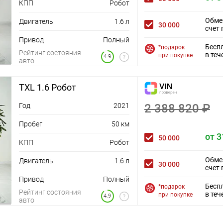
КПП
Робот
Обме
Двигатель
1.6 л
30 000
счет 
Привод
Полный
Бесп
*подарок
Рейтинг состояния
в теч
при покупке
4.9
авто
TXL 1.6 Робот
Год
2021
2 388 820 ₽
Пробег
50 км
от 3
50 000
КПП
Робот
Обме
Двигатель
1.6 л
30 000
счет 
Привод
Полный
Бесп
*подарок
Рейтинг состояния
в теч
при покупке
4.9
авто