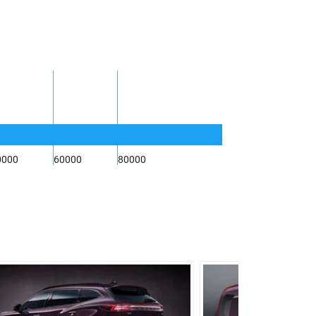
11.8/100км
6.9/100км
8.7/100км
55 л
4780 мм
1885 мм
0000
60000
80000
1730 мм
2800 мм
210 мм
1853 кг
600 л
Роботизированная
Полный