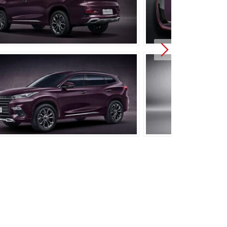
Независимая, типа McPherson
Независимая, многорычажная
Дисковые вентилируемые
Дисковые невентилируемые