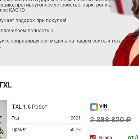
ацию, противоугонное устройство, парктроник,
лис КАСКО.
учает подарок при покупке!
оплачиваем полностью!
руйте понравившуюся модель на нашем сайте, и тогда
.
 TXL
TXL 1.6 Робот
Год
2021
2 388 820 ₽
Пробег
50 км
от 3
50 000