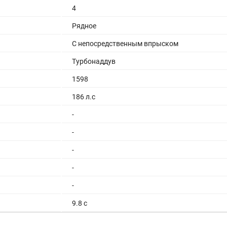
4
Рядное
С непосредственным впрыском
Турбонаддув
1598
186 л.с
-
-
-
-
-
9.8 с
185 км/ч