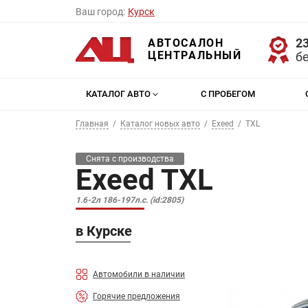
Ваш город:
Курск
23
АВТОСАЛОН
ЦЕНТРАЛЬНЫЙ
б
КАТАЛОГ АВТО
С ПРОБЕГОМ
Главная
Каталог новых авто
Exeed
TXL
Снята с производства
Exeed TXL
1.6-2л 186-197л.с. (id:2805)
в Курске
Автомобили в наличии
Горячие предложения