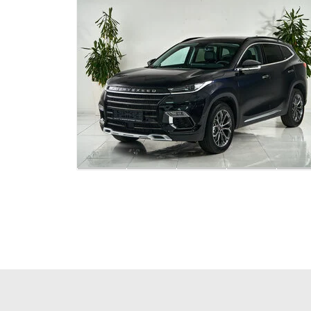
Передний центральный подлокотник
Панорамная крыша / лобовое стекло
Электрорегулировка передних сидений
Регулировка передних сидений по высоте
Сиденье водителя с поясничной поддержкой
USB
Bluetooth
Розетка 12V
Голосовое управление
Навигационная система
Премиальная аудиосистема
Мультимедиа система с ЖК-экраном
Беспроводная зарядка для смартфона
Диски 20
Металлик
Рейлинги на крыше
Иммобилайзер
Сигнализация
Центральный замок
ЭРА-ГЛОНАСС
Датчик давления в шинах
Датчик усталости водителя