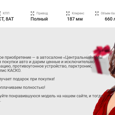
КПП
Привод
Клиренс
Объем ба
T, 8AT
Полный
187 мм
660 
ое приобретение — в автосалоне «Центральный»! Мы
 покупки авто и дарим ценные и исключительно
ацию, противоугонное устройство, парктроник,
лис КАСКО.
учает подарок при покупке!
оплачиваем полностью!
руйте понравившуюся модель на нашем сайте, и тогда
.