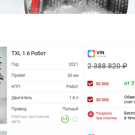
TXL 1.6 Робот
Год
2021
2 388 820 ₽
Пробег
50 км
от 3
50 000
КПП
Робот
Обме
Двигатель
1.6 л
30 000
счет 
Привод
Полный
Бесп
*подарок
Рейтинг состояния
в теч
при покупке
4.9
авто