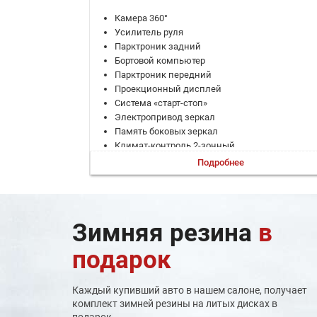
Камера 360°
Усилитель руля
Парктроник задний
Бортовой компьютер
Парктроник передний
Проекционный дисплей
Система «старт-стоп»
Электропривод зеркал
Память боковых зеркал
Климат-контроль 2-зонный
Запуск двигателя с кнопки
Подробнее
Система доступа без ключа
Электроскладывание зеркал
Адаптивный круиз-контроль
Регулировка руля по вылету
Зимняя резина
в
Регулировка руля по высоте
Электронная приборная панель
подарок
Дистанционный запуск двигателя
Электропривод крышки багажника
Система выбора режима движения
Каждый купивший авто в нашем салоне, получает
Электростеклоподъемники задние
комплект зимней резины на литых дисках в
Электростеклоподъемники передние
подарок.