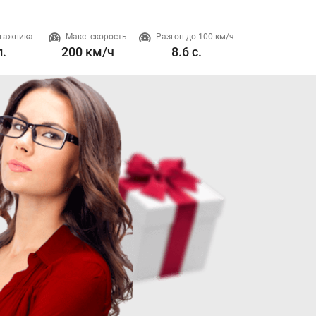
гажника
Макс. скорость
Разгон до 100 км/ч
Двигатель
л.
200 км/ч
8.6 с.
2 л. 200 л.с