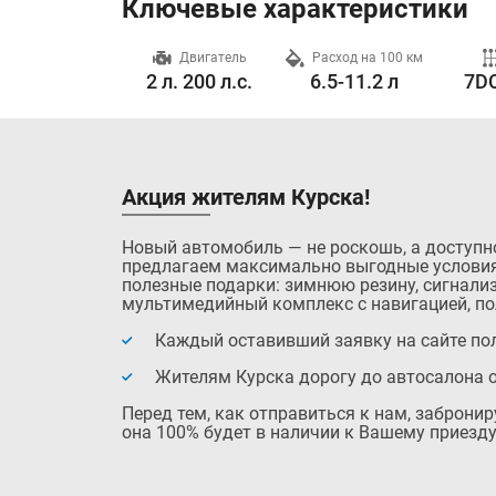
Ключевые характеристики
Разгон до 100 км/ч
Двигатель
Расход на 100 км
8.6 с.
2 л. 200 л.с.
6.5-11.2 л
7DC
Акция жителям Курска!
Новый автомобиль — не роскошь, а доступн
предлагаем максимально выгодные условия
полезные подарки: зимнюю резину, сигнализ
мультимедийный комплекс с навигацией, по
Каждый оставивший заявку на сайте пол
Жителям Курска дорогу до автосалона 
Перед тем, как отправиться к нам, заброни
она 100% будет в наличии к Вашему приезду