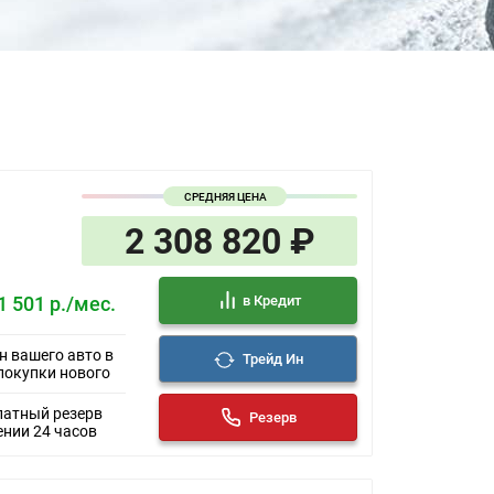
СРЕДНЯЯ ЦЕНА
2 308 820 ₽
в Кредит
1 501 р./мес.
н вашего авто в
Трейд Ин
покупки нового
латный резерв
Резерв
ении 24 часов