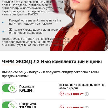
покупки авто и дарим ценные и исключительно
полезные подарки: зимнюю резину,
сигнализацию, противоугонное устройство,
парктроник, мультимедийный комплекс с
навигацией, полис КАСКО.
Каждый оставивший заявку на сайте
получает подарок при покупке!
Жителям Курска дорогу до автосалона
оплачиваем полностью!
Перед тем, как отправиться к нам, забронируйте
понравившуюся модель на нашем сайте, и тогда
она 100% будет в наличии к Вашему приезду.
ЧЕРИ ЭКСИД ЛХ Нью комплектации и цены
Выберите опции покупки и получите скидку согласно своим
предпочтениям:
Выгода при оформлении покупки
Покупка в
авто в кредит
КРЕДИТ
521 000 ₽*
Программа
TRADE IN