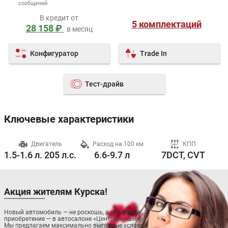
сообщений
В кредит от
5 комплектаций
28 158 ₽
в месяц
Конфигуратор
Trade In
Тест-драйв
Ключевые характеристики
ч
Двигатель
Расход на 100 км
КПП
1.5-1.6 л. 205 л.с.
6.6-9.7 л
7DCT, CVT
Акция жителям Курска!
Новый автомобиль — не роскошь, а доступное
приобретение — в автосалоне «Центральный»!
Мы предлагаем максимально выгодные условия