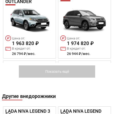
OUTLANDER
Цена от:
Цена от:
1 963 820 ₽
1 974 820 ₽
В кредит от:
В кредит от:
26 794 ₽/мес.
26 944 ₽/мес.
SKODA SUPERB
CHANGAN CS75FL
Показать ещё
Другие внедорожники
Цена от:
Цена от:
1 949 820 ₽
1 984 720 ₽
LADA NIVA LEGEND 3
LADA NIVA LEGEND