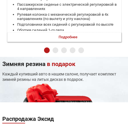
Пассажирское сиденье с электрической регулировкой в
4 направлениях
Рулевая колонка с механической регулировкой в 4х
направлениях (по вылету и углу наклона)
Подголовники всех сидений с регулировкой по высоте
Обогрев сидений 1-го ряда
Обогрев сидений 2-го ряда
Подробнее
Обогрев рулевого колеса
Обогрев лобового стекла
Обогрев форсунок стеклоомывателя
Обогрев заднего стекла
Зимняя резина
в подарок
Дефлекторы для 2-го ряда сидений
Акустическое остекление, передняя часть
Каждый купивший авто в нашем салоне, получает комплект
Очечник
зимней резины на литых дисках в подарок.
Центральный подлокотник 2-го ряда с
подстаканниками
Передний центральный подлокотник с ёмкостью для
хранения и подстаканниками
Складная спинка сидения 2-го ряда в соотношении 1/3-
2/3 (в ровный пол)
Климат-контроль, 2 зоны
Атмосферная многоцветная подсветка
Распродажа
Эксид
18-дюймовые алюминиевые литые диски c шинами
225/60 R18