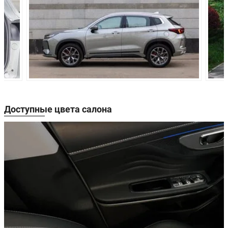
Объём багажника:
-
-
Роботизиров
Трансмиссия:
Вариатор CVT9
коробка пере
7DCT
Привод:
Передний
Передний
Передняя
Независимая,
Независимая,
подвеска:
типа McPherson
McPherson
Доступные цвета салона
Независимая,
Независимая,
Задняя подвеска:
многорычажная
многорычаж
Передние
Дисковые
Дисковые
тормоза:
вентилируемые
вентилируем
Задние тормоза:
Дисковые
Дисковые