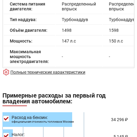
Система питания
Распределенный
Распределен
двигателя:
впрыск
впрыск
Тип наддува:
Турбонаддув
Турбонаддув
Объём двигателя:
1498
1598
Мощность:
147 л.с
150 л.с
Максимальная
мощность
-
-
электродвигателя:
Емкость батареи:
Полные технические характеристики
-
-
Запас хода на
-
-
электричестве:
Примерные расходы за первый год
Время зарядки:
-
-
владения автомобилем:
Время зарядки
-
-
(быстрая):
Расход на бензин:
34 296 ₽
официальная стоимость топлива в Москве
Разгон до 100км/
10.9 с
10.3 с
час:
Налог:
5 145 ₽