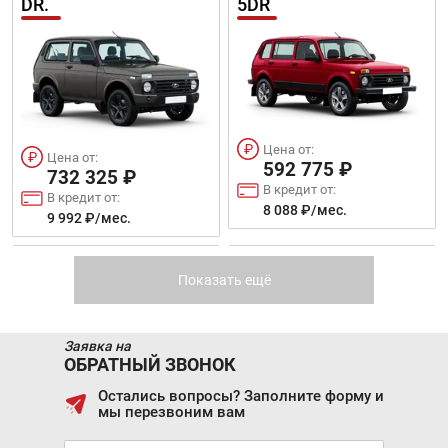
DR.
5DR
В кредит от:
В кредит от:
26 603 ₽/мес.
27 079 ₽/мес.
VOLKSWAGEN PASSAT
GEELY COOLRAY
2020 - 2021
Цена от:
Цена от:
592 775 ₽
732 325 ₽
В кредит от:
В кредит от:
8 088 ₽/мес.
9 992 ₽/мес.
Цена от:
Цена от:
1 881 820 ₽
1 769 810 ₽
LIFAN X50
MAZDA CX-9
В кредит от:
Показать ещё
В кредит от:
25 675 ₽/мес.
24 147 ₽/мес.
Заявка на
MITSUBISHI ASX
KIA K5
ОБРАТНЫЙ ЗВОНОК
Остались вопросы? Заполните форму и
мы перезвоним вам
Цена от:
Цена от:
409 720 ₽
3 664 820 ₽