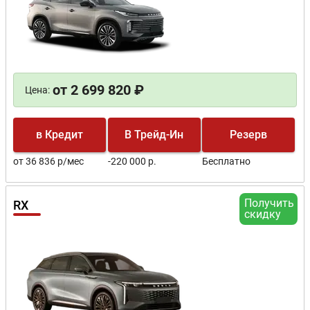
от 2 699 820 ₽
Цена:
в Кредит
В Трейд-Ин
Резерв
от 36 836 р/мес
-220 000 р.
Бесплатно
Получить
RX
скидку