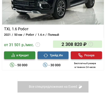
TXL 1.6 Робот
2021
50 км
Робот
1.6 л
Полный
2 308 820 ₽
от 31 501 р./мес.
в Кредит
Трейд Ин
Резерв
Бесплатный резерв
- 50 000
- 30 000
в течении 24 часов
Все спецпредложения на Exeed