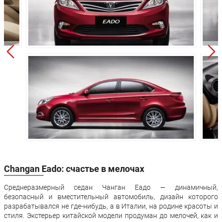
Колёсная база:
2660 мм
2660 мм
Клиренс:
160 мм
160 мм
Масса:
1350 кг
1400 кг
Объём багажника:
510 л
510 л
Трансмиссия:
Механическая
Автомат
Привод:
Передний
Передний
Передняя
Независимая -
Независимая -
подвеска:
McPherson
McPherson
Полузависимая
Полузависима
Задняя подвеска:
- торсионная
- торсионная
балка
балка
Changan Eado: счастье в мелочах
Передние
Дисковые
Дисковые
тормоза:
вентилируемые
вентилируемы
Среднеразмерный седан Чанган Еадо — динамичный,
безопасный и вместительный автомобиль, дизайн которого
Задние тормоза:
Дисковые
Дисковые
разрабатывался не где-нибудь, а в Италии, на родине красоты и
стиля. Экстерьер китайской модели продуман до мелочей, как и
Производство:
Липецк