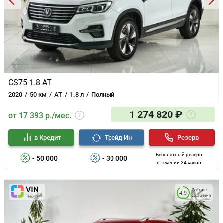
CS75 1.8 AT
2020
50 км
AT
1.8 л
Полный
1 274 820 ₽
от 17 393 р./мес.
в Кредит
Трейд Ин
Резерв
Бесплатный резерв
- 50 000
- 30 000
в течении 24 часов
Рейтинг
4.9
состояния