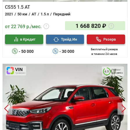
CS55 1.5 AT
2021
50 км
AT
1.5 л
Передний
1 668 820 ₽
от 22 769 р./мес.
в Кредит
Трейд Ин
Резерв
Бесплатный резерв
- 50 000
- 30 000
в течении 24 часов
Рейтинг
4.9
состояния