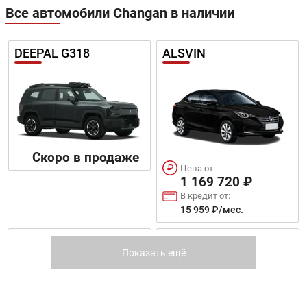
Все автомобили Changan в наличии
DEEPAL G318
ALSVIN
Скоро в продаже
Цена от:
1 169 720 ₽
В кредит от:
15 959 ₽/мес.
EADO PLUS
CS75FL
Показать ещё