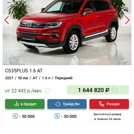
CS35PLUS 1.6 AT
2021
50 км
AT
1.6 л
Передний
1 644 820 ₽
от 22 442 р./мес.
в Кредит
Трейд Ин
Резерв
Бесплатный резерв
- 50 000
- 30 000
в течении 24 часов