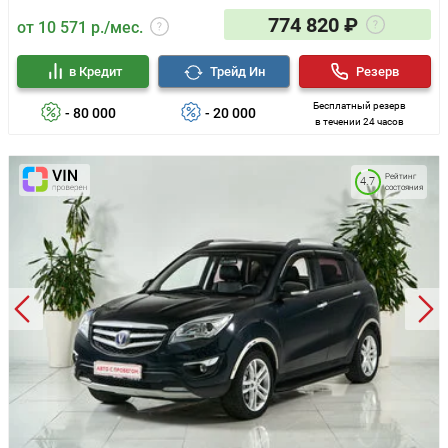
774 820 ₽
от 10 571 р./мес.
в Кредит
Трейд Ин
Резерв
Бесплатный резерв
- 80 000
- 20 000
в течении 24 часов
Рейтинг
4.7
состояния