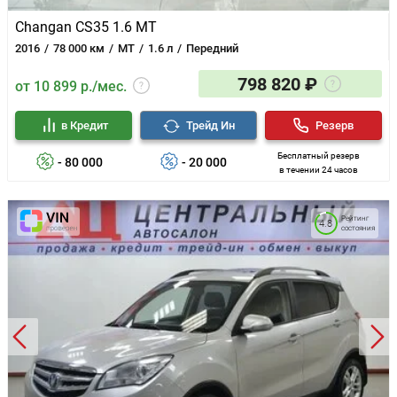
Changan CS35 1.6 MT
2016
78 000 км
MT
1.6 л
Передний
798 820 ₽
от 10 899 р./мес.
в Кредит
Трейд Ин
Резерв
Бесплатный резерв
- 80 000
- 20 000
в течении 24 часов
Рейтинг
4.8
состояния