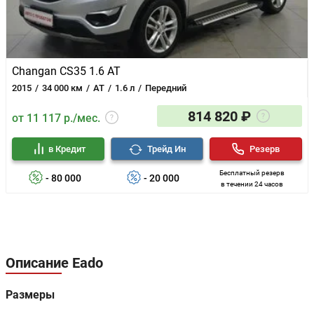
Changan CS35 1.6 AT
2015
34 000 км
AT
1.6 л
Передний
814 820 ₽
от 11 117 р./мес.
в Кредит
Трейд Ин
Резерв
Бесплатный резерв
- 80 000
- 20 000
в течении 24 часов
Описание Eado
Размеры