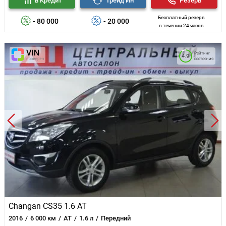
в Кредит
Трейд Ин
Резерв
Бесплатный резерв
- 80 000
- 20 000
в течении 24 часов
Рейтинг
4.9
состояния
Changan CS35 1.6 AT
2016
6 000 км
AT
1.6 л
Передний