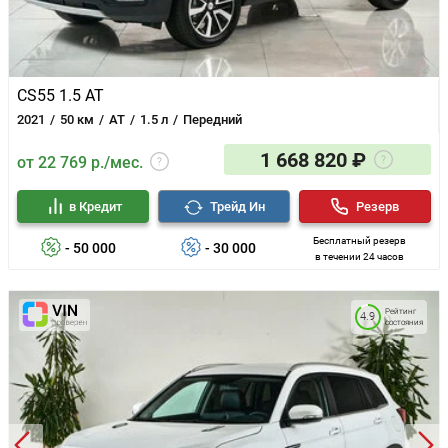
CS55 1.5 AT
2021
50 км
AT
1.5 л
Передний
1 668 820 ₽
от 22 769 р./мес.
в Кредит
Трейд Ин
Резерв
Бесплатный резерв
- 50 000
- 30 000
в течении 24 часов
Рейтинг
4.9
состояния