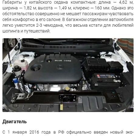
Габариты у китайского седана компактные: длина — 4,62 м,
ширина — 1,82 м, высота — 1,49 м, клиренс — 160 мм. Однако это
обстоятельство совершенно не мешает пассажирам чувствовать
себя комфортно в его салоне. В багажном отделении автомобиля
легко уместится 2-3 чемодана, что весьма кстати для любителей
шопинга и путешествий.
Двигатель
С 1 января 2016 года в РФ официально введен новый эко-