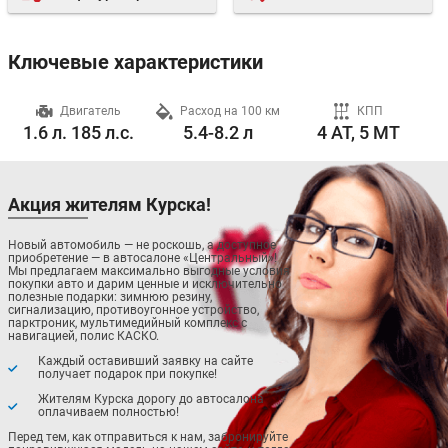
Ключевые характеристики
ч
Двигатель
Расход на 100 км
КПП
1.6 л. 185 л.с.
5.4-8.2 л
4 AT, 5 MT
Акция жителям Курска!
Новый автомобиль — не роскошь, а доступное
приобретение — в автосалоне «Центральный»!
Мы предлагаем максимально выгодные условия
покупки авто и дарим ценные и исключительно
полезные подарки: зимнюю резину,
сигнализацию, противоугонное устройство,
парктроник, мультимедийный комплекс с
навигацией, полис КАСКО.
Каждый оставивший заявку на сайте
получает подарок при покупке!
Жителям Курска дорогу до автосалона
оплачиваем полностью!
Перед тем, как отправиться к нам, забронируйте