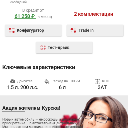
сообщений
В кредит от
2 комплектации
61 258 ₽
в месяц
Конфигуратор
Trade In
Тест-драйв
Ключевые характеристики
ч
Двигатель
Расход на 100 км
КПП
1.5 л. 200 л.с.
6 л
3AT
Акция жителям Курска!
Новый автомобиль — не роскошь, а доступное
приобретение — в автосалоне «Центральный»!
Мы предлагаем максимально выгодные условия