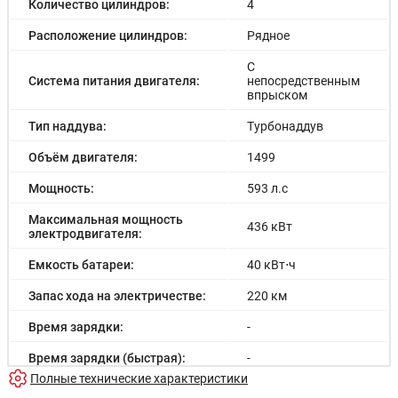
Количество цилиндров:
4
Расположение цилиндров:
Рядное
С
Система питания двигателя:
непосредственным
впрыском
Тип наддува:
Турбонаддув
Объём двигателя:
1499
Мощность:
593 л.с
Максимальная мощность
436 кВт
электродвигателя:
Емкость батареи:
40 кВт⋅ч
Запас хода на электричестве:
220 км
Время зарядки:
-
Время зарядки (быстрая):
-
Полные технические характеристики
Разгон до 100км/час:
4.6 с