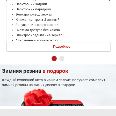
Парктроник задний
Парктроник передний
Электропривод зеркал
Климат-контроль 2-зонный
Запуск двигателя с кнопки
Система доступа без ключа
Электроскладывание зеркал
Адаптивный круиз-контроль
Электронная приборная панель
Подробнее
Электропривод крышки багажника
Система выбора режима движения
Диски 19
Датчик света
Зимняя резина
в подарок
Датчик дождя
Светодиодные фары
Каждый купивший авто в нашем салоне, получает комплект
Дневные ходовые огни
зимней резины на литых дисках в подарок.
Электрообогрев боковых зеркал
Люк
Сиденья с массажем
Кожа (Материал салона)
Память сиденья водителя
Подогрев передних сидений