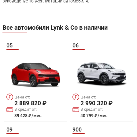
руководстве по эксплуатации автомобиля.
Все автомобили Lynk & Co в наличии
05
06
Цена от:
Цена от:
2 889 820 ₽
2 990 320 ₽
В кредит от:
В кредит от:
39 428 ₽/мес.
40 799 ₽/мес.
09
900