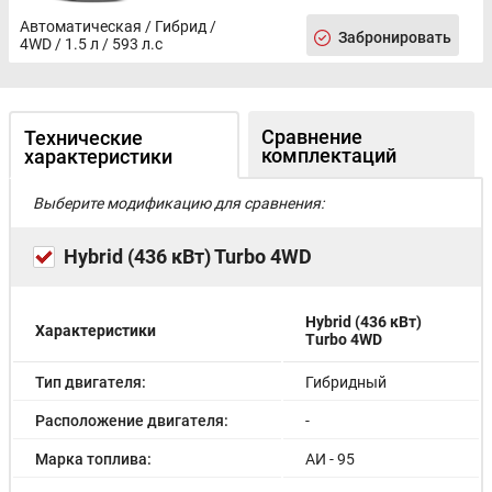
Блокировка замков задних дверей
Автоматическая / Гибрид /
Забронировать
Антиблокировочная система (ABS)
4WD / 1.5 л / 593 л.с
Антипробуксовочная система (ASR)
Система контроля за полосой движения
Система распознавания дорожных знаков
Подушки безопасности оконные (шторки)
Сравнение
Технические
комплектаций
Система помощи при старте в гору (HSA)
характеристики
Система помощи при торможении (BAS, EBD)
Крепление детского кресла (задний ряд) ISOFIX
Выберите модификацию для сравнения:
Система помощи при выезде с парковки задним ходом
Иммобилайзер
Hybrid (436 кВт) Turbo 4WD
Центральный замок
Hybrid (436 кВт)
Характеристики
Turbo 4WD
Тип двигателя:
Гибридный
Расположение двигателя:
-
Марка топлива:
АИ - 95