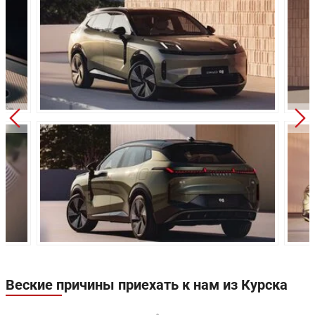
Привод:
Полный
Независимая,
Передняя подвеска:
пружинная
Независимая,
Задняя подвеска:
пружинная
Дисковые
Передние тормоза:
вентилируемые
Задние тормоза:
Дисковые
Веские причины приехать к нам из Курска