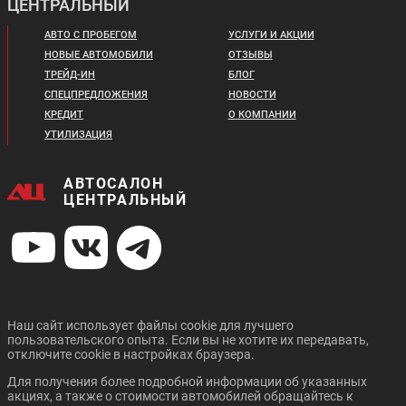
ЦЕНТРАЛЬНЫЙ
Цена от:
1 984 720 ₽
2 588 820 ₽
В кредит от:
АВТО С ПРОБЕГОМ
УСЛУГИ И АКЦИИ
В кредит от:
27 079 ₽/мес.
НОВЫЕ АВТОМОБИЛИ
ОТЗЫВЫ
35 321 ₽/мес.
ТРЕЙД-ИН
БЛОГ
СПЕЦПРЕДЛОЖЕНИЯ
НОВОСТИ
Цена от:
CHANGAN UNI-K
CHANGAN CS55 PLUS
Цена от:
2 789 820 ₽
КРЕДИТ
О КОМПАНИИ
2 633 820 ₽
В кредит от:
УТИЛИЗАЦИЯ
В кредит от:
38 064 ₽/мес.
35 935 ₽/мес.
АВТОСАЛОН
GREAT WALL POER
GEELY NEW TUGELLA
ЦЕНТРАЛЬНЫЙ
Цена от:
Цена от:
3 009 720 ₽
2 300 720 ₽
В кредит от:
В кредит от:
41 064 ₽/мес.
31 391 ₽/мес.
Наш сайт использует файлы cookie для лучшего
пользовательского опыта. Если вы не хотите их передавать,
CHANGAN UNI-T
CHANGAN CS35 PLUS
Цена от:
Цена от:
отключите cookie в настройках браузера.
NEW
2 923 820 ₽
2 957 810 ₽
Для получения более подробной информации об указанных
В кредит от:
В кредит от:
акциях, а также о стоимости автомобилей обращайтесь к