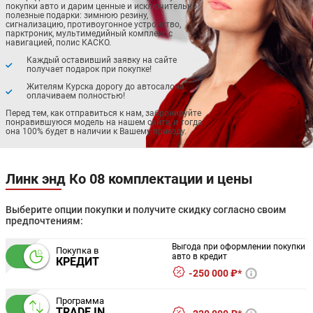
покупки авто и дарим ценные и исключительно
полезные подарки: зимнюю резину,
сигнализацию, противоугонное устройство,
парктроник, мультимедийный комплекс с
навигацией, полис КАСКО.
Каждый оставивший заявку на сайте
получает подарок при покупке!
Жителям Курска дорогу до автосалона
оплачиваем полностью!
Перед тем, как отправиться к нам, забронируйте
понравившуюся модель на нашем сайте, и тогда
она 100% будет в наличии к Вашему приезду.
Линк энд Ко 08 комплектации и цены
Выберите опции покупки и получите скидку согласно своим
предпочтениям:
Выгода при оформлении покупки
Покупка в
авто в кредит
КРЕДИТ
250 000 ₽*
Программа
TRADE IN