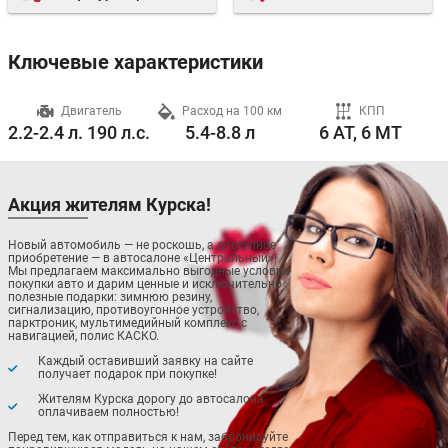
Ключевые характеристики
ч
Двигатель
Расход на 100 км
КПП
2.2-2.4 л. 190 л.с.
5.4-8.8 л
6 AT, 6 MT
Акция жителям Курска!
Новый автомобиль — не роскошь, а доступное
приобретение — в автосалоне «Центральный»!
Мы предлагаем максимально выгодные условия
покупки авто и дарим ценные и исключительно
полезные подарки: зимнюю резину,
сигнализацию, противоугонное устройство,
парктроник, мультимедийный комплекс с
навигацией, полис КАСКО.
Каждый оставивший заявку на сайте
получает подарок при покупке!
Жителям Курска дорогу до автосалона
оплачиваем полностью!
Перед тем, как отправиться к нам, забронируйте