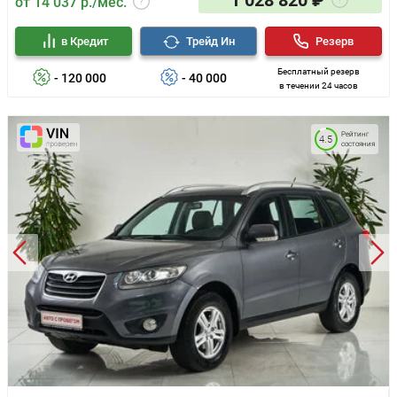
1 028 820 ₽
от 14 037 р./мес.
в Кредит
Трейд Ин
Резерв
Бесплатный резерв
- 120 000
- 40 000
в течении 24 часов
Рейтинг
4.5
состояния