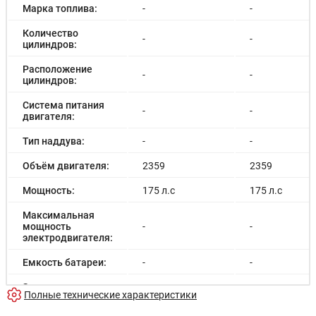
Марка топлива:
-
-
Количество
-
-
цилиндров:
Расположение
-
-
цилиндров:
Система питания
-
-
двигателя:
Тип наддува:
-
-
Объём двигателя:
2359
2359
Мощность:
175 л.с
175 л.с
Максимальная
мощность
-
-
электродвигателя:
Емкость батареи:
-
-
Запас хода на
-
-
Полные технические характеристики
электричестве: