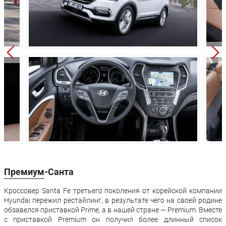
Высота:
1675 мм
1675 мм
Колёсная база:
2700 мм
2700 мм
Клиренс:
185 мм
185 мм
Масса:
1737 кг
1766 кг
Объём багажника:
585 л
585 л
Трансмиссия:
Механическая
Автомат
Привод:
Полный
Полный
Передняя
Независимая -
Независимая 
подвеска:
McPherson
McPherson
Независимая -
Независимая 
Задняя подвеска:
многорычажная
многорычажн
Премиум-Санта
Передние
Дисковые
Дисковые
Кроссовер Santa Fe третьего поколения от корейской компании
тормоза:
вентилируемые
вентилируем
Hyundai пережил рестайлинг, в результате чего на своей родине
обзавелся приставкой Prime, а в нашей стране — Premium. Вместе
Задние тормоза:
Дисковые
Дисковые
с приставкой Premium он получил более длинный список