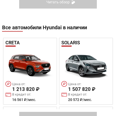
Читать обзор
Все автомобили Hyundai в наличии
CRETA
SOLARIS
Цена от:
Цена от:
1 213 820 ₽
1 507 820 ₽
В кредит от:
В кредит от:
16 561 ₽/мес.
20 572 ₽/мес.
SONATA
ELANTRA 2021