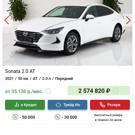
Sonata 2.0 AT
2021
50 км
AT
2.0 л
Передний
2 574 820 ₽
от 35 130 р./мес.
в Кредит
Трейд Ин
Резерв
Бесплатный резерв
- 50 000
- 30 000
в течении 24 часов