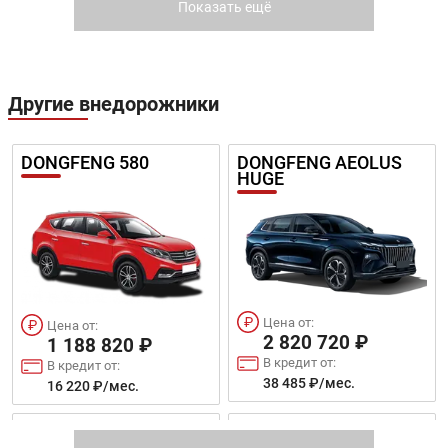
В кредит от:
Показать ещё
В кредит от:
43 112 ₽/мес.
30 560 ₽/мес.
CUSTIN
SONATA NEW
Другие внедорожники
Цена от:
Цена от:
1 507 820 ₽
DONGFENG 580
DONGFENG AEOLUS
1 642 625 ₽
HUGE
В кредит от:
В кредит от:
20 572 ₽/мес.
22 412 ₽/мес.
Цена от:
Цена от:
GEELY ATLAS PRO
HAVAL H6
3 439 820 ₽
3 563 820 ₽
В кредит от:
В кредит от:
46 932 ₽/мес.
48 624 ₽/мес.
Цена от:
Цена от:
2 820 720 ₽
SANTA FE
STARIA
1 188 820 ₽
В кредит от:
В кредит от:
38 485 ₽/мес.
16 220 ₽/мес.
Цена от:
Цена от:
1 616 810 ₽
DONGFENG DFSK IX5
DONGFENG DFSK IX7
1 639 820 ₽