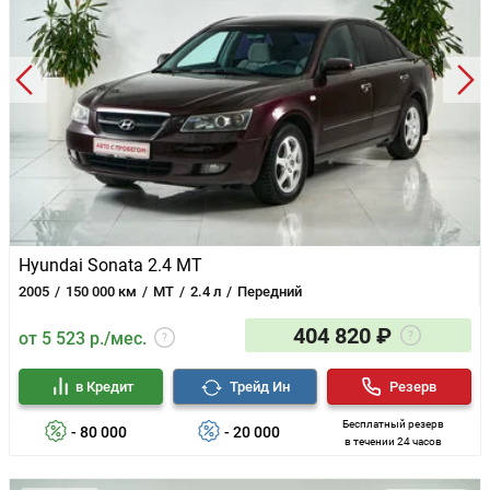
Hyundai Sonata 2.4 MT
2005
150 000 км
MT
2.4 л
Передний
404 820 ₽
от 5 523 р./мес.
в Кредит
Трейд Ин
Резерв
Бесплатный резерв
- 80 000
- 20 000
в течении 24 часов