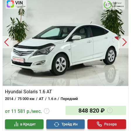
Рейтинг
4.7
состояния
Hyundai Solaris 1.6 AT
2014
75 000 км
AT
1.6 л
Передний
848 820 ₽
от 11 581 р./мес.
в Кредит
Трейд Ин
Резерв