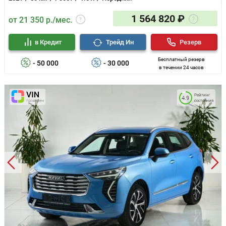
1 564 820 ₽
от 21 350 р./мес.
в Кредит
Трейд Ин
Резерв
Бесплатный резерв
- 50 000
- 30 000
в течении 24 часов
Рейтинг
4.9
состояния