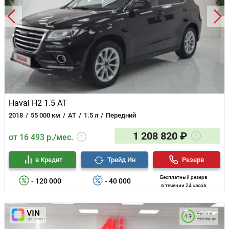
Haval H2 1.5 AT
2018
55 000 км
AT
1.5 л
Передний
1 208 820 ₽
от 16 493 р./мес.
в Кредит
Трейд Ин
Резерв
Бесплатный резерв
- 120 000
- 40 000
в течении 24 часов
Рейтинг
4.9
состояния