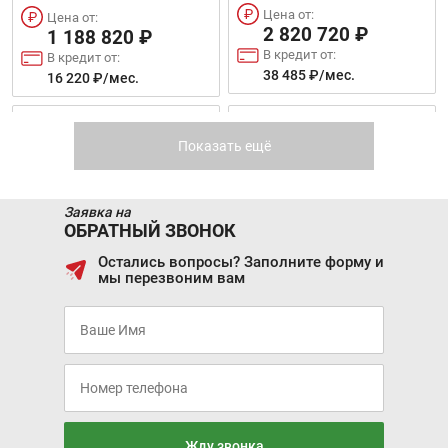
Цена от:
Цена от:
2 820 720 ₽
1 188 820 ₽
В кредит от:
В кредит от:
38 485 ₽/мес.
16 220 ₽/мес.
Цена от:
1 788 820 ₽
Цена от:
DONGFENG DFSK IX5
DONGFENG DFSK IX7
2 228 820 ₽
В кредит от:
Показать ещё
В кредит от:
24 406 ₽/мес.
30 410 ₽/мес.
Заявка на
F7
DARGO
ОБРАТНЫЙ ЗВОНОК
Остались вопросы? Заполните форму и
мы перезвоним вам
Цена от:
Цена от:
1 499 820 ₽
2 269 820 ₽
В кредит от:
В кредит от:
20 463 ₽/мес.
30 969 ₽/мес.
Цена от:
Цена от:
DONGFENG DFSK 500
DONGFENG AEOLUS
2 633 820 ₽
2 418 820 ₽
AX7 PLUS
В кредит от:
В кредит от:
Жду звонка
35 935 ₽/мес.
33 002 ₽/мес.