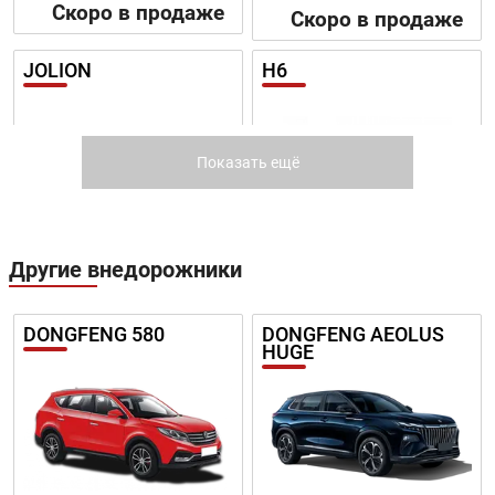
Скоро в продаже
Скоро в продаже
JOLION
H6
Показать ещё
Цена от:
Другие внедорожники
1 639 820 ₽
Цена от:
В кредит от:
1 638 820 ₽
22 373 ₽/мес.
DONGFENG 580
DONGFENG AEOLUS
В кредит от:
HUGE
22 360 ₽/мес.
M6
H3