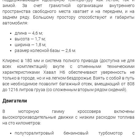
зимой. За счет грамотной организации внутреннего
пространства свободного места хватает и на переднем, и на
заднем ряду. Большому простору способствуют и габариты
автомобиля:
длина — 4,6 м;
высота — 1,7 м;
ширина — 1,8 м;
размер колесной базы — 2,6 м.
Клиренс в 180 мм и система полного привода (доступна не для
всех комплектаций) вкупе с отменными техническими
характеристиками Хавал H6 обеспечивают уверенность не
только в городе, но и на легком бездорожье. Взять с собой в путь
все необходимое позволит багажный отсек, вмещающий от 808
до 1216 литров груза (со сложенным вторым рядом сидений).
Двигатели
В моторную гамму кроссовера включены
высокопроизводительные движки с низким расходом топлива
на сто километров:
полуторалитровый бензиновый турбомотор с