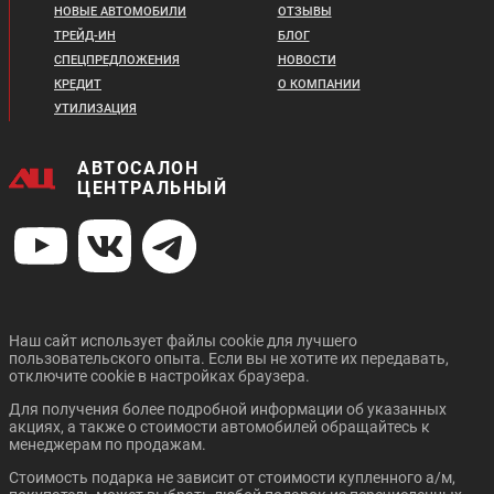
27 079 ₽/мес.
НОВЫЕ АВТОМОБИЛИ
ОТЗЫВЫ
35 321 ₽/мес.
ТРЕЙД-ИН
БЛОГ
Цена от:
Цена от:
СПЕЦПРЕДЛОЖЕНИЯ
НОВОСТИ
CHANGAN UNI-K
CHANGAN CS55 PLUS
3 168 820 ₽
3 238 820 ₽
КРЕДИТ
О КОМПАНИИ
В кредит от:
В кредит от:
УТИЛИЗАЦИЯ
43 235 ₽/мес.
44 190 ₽/мес.
H9
АВТОСАЛОН
ЦЕНТРАЛЬНЫЙ
Цена от:
Цена от:
3 009 720 ₽
2 300 720 ₽
В кредит от:
В кредит от:
41 064 ₽/мес.
31 391 ₽/мес.
Наш сайт использует файлы cookie для лучшего
Цена от:
пользовательского опыта. Если вы не хотите их передавать,
CHANGAN UNI-T
CHANGAN CS35 PLUS
4 188 820 ₽
отключите cookie в настройках браузера.
NEW
В кредит от:
Для получения более подробной информации об указанных
57 151 ₽/мес.
акциях, а также о стоимости автомобилей обращайтесь к
менеджерам по продажам.
Стоимость подарка не зависит от стоимости купленного а/м,