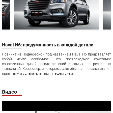
Трансмиссия:
Механическая
Механическа
Привод:
Передний
Полный
Передняя
независимая
независимая
подвеска:
McPherson
McPherson
независимая
независимая
Задняя подвеска:
двухрычажная
двухрычажна
Haval H6: продуманность в каждой детали
Передние
дисковые
дисковые
тормоза:
вентилируемые
вентилируем
Новинка из Поднебесной под названием Haval H6 представляет
Задние тормоза:
дисковые
дисковые
собой нечто особенное. Это превосходное сочетание
современных дизайнерских решений и самых прогрессивных
Производство:
Китай
технологий. Кроссовер, с которым даже обычная поездка станет
приятным и увлекательным путешествием.
Гарантия:
3 года или 100 000 км пробега
Видео