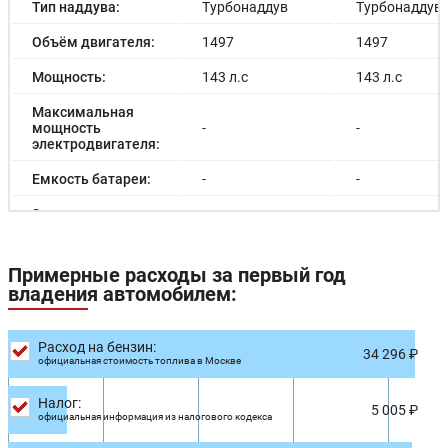
Тип наддува:
Турбонаддув
Турбонаддув
Объём двигателя:
1497
1497
Мощность:
143 л.с
143 л.с
Максимальная
мощность
-
-
электродвигателя:
Емкость батареи:
-
-
Запас хода на
-
-
электричестве:
Время зарядки:
-
-
Примерные расходы за первый год
владения автомобилем:
Время зарядки
-
-
(быстрая):
Расход на бензин:
Разгон до 100км/
34 296 ₽
-
-
официальная стоимость топлива в Москве
час:
Максимальная
Налог:
190 км/ч
190 км/ч
5 005 ₽
скорость:
официальная информация из налогового кодекса