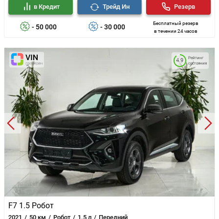
в Кредит
Трейд Ин
Резерв
Бесплатный резерв
- 50 000
- 30 000
в течении 24 часов
Рейтинг
4.9
состояния
F7 1.5 Робот
2021
50 км
Робот
1.5 л
Передний