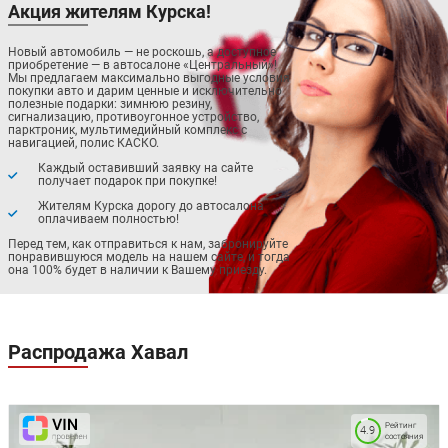
Акция жителям Курска!
Новый автомобиль — не роскошь, а доступное
приобретение — в автосалоне «Центральный»!
Мы предлагаем максимально выгодные условия
покупки авто и дарим ценные и исключительно
полезные подарки: зимнюю резину,
сигнализацию, противоугонное устройство,
парктроник, мультимедийный комплекс с
навигацией, полис КАСКО.
Каждый оставивший заявку на сайте
получает подарок при покупке!
Жителям Курска дорогу до автосалона
оплачиваем полностью!
Перед тем, как отправиться к нам, забронируйте
понравившуюся модель на нашем сайте, и тогда
она 100% будет в наличии к Вашему приезду.
Распродажа
Хавал
Рейтинг
4.9
состояния