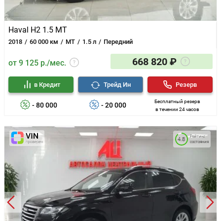
Haval H2 1.5 MT
2018
60 000 км
MT
1.5 л
Передний
668 820 ₽
от 9 125 р./мес.
в Кредит
Трейд Ин
Резерв
Бесплатный резерв
- 80 000
- 20 000
в течении 24 часов
Рейтинг
4.8
состояния