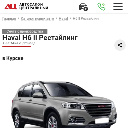
АВТОСАЛОН
ЦЕНТРАЛЬНЫЙ
Главная
Каталог новых авто
Haval
H6 II Рестайлинг
Снята с производства
Haval H6 II Рестайлинг
1.5л 143л.с. (id:365)
в Курске