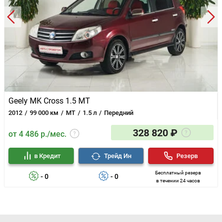
Geely MK Cross 1.5 MT
2012
99 000 км
MT
1.5 л
Передний
328 820 ₽
от 4 486 р./мес.
в Кредит
Трейд Ин
Резерв
Бесплатный резерв
- 0
- 0
в течении 24 часов