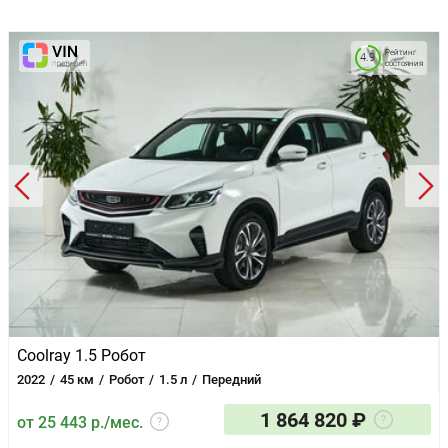
Парктроник передний
Регулировка руля по вылету
Регулировка руля по высоте
Рейтинг
4.9
состояния
Система «старт-стоп»
Система выбора режима движения
Система доступа без ключа
Усилитель руля
Электронная приборная панель
Электропривод зеркал
Электропривод крышки багажника
Электроскладывание зеркал
Электростеклоподъемники задние
Электростеклоподъемники передние
Вентиляция передних сидений
Кожа (материал салона)
Накладки на пороги
Обогрев рулевого колеса
Отделка кожей рулевого колеса
Coolray 1.5 Робот
Отделка потолка черного цвета
2022
45 км
Робот
1.5 л
Передний
Память сиденья водителя
Панорамная крыша / лобовое стекло
1 864 820 ₽
от 25 443 р./мес.
Передний центральный подлокотник