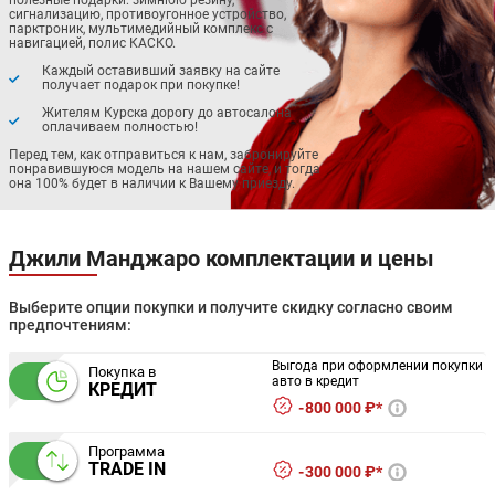
сигнализацию, противоугонное устройство,
парктроник, мультимедийный комплекс с
навигацией, полис КАСКО.
Каждый оставивший заявку на сайте
получает подарок при покупке!
Жителям Курска дорогу до автосалона
оплачиваем полностью!
Перед тем, как отправиться к нам, забронируйте
понравившуюся модель на нашем сайте, и тогда
она 100% будет в наличии к Вашему приезду.
Джили Манджаро комплектации и цены
Выберите опции покупки и получите скидку согласно своим
предпочтениям:
Выгода при оформлении покупки
Покупка в
авто в кредит
КРЕДИТ
800 000 ₽*
Программа
TRADE IN
300 000 ₽*