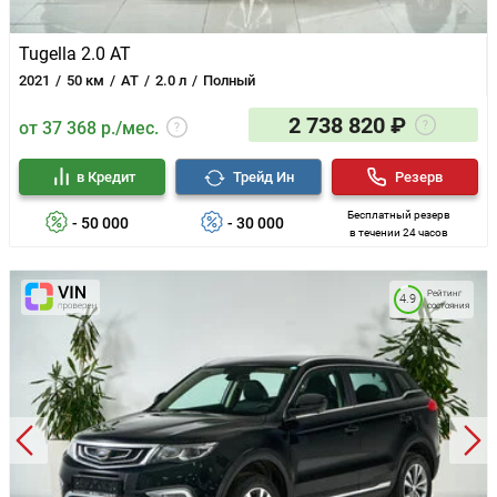
Tugella 2.0 AT
2021
50 км
AT
2.0 л
Полный
2 738 820 ₽
от 37 368 р./мес.
в Кредит
Трейд Ин
Резерв
Бесплатный резерв
- 50 000
- 30 000
в течении 24 часов
Рейтинг
4.9
состояния