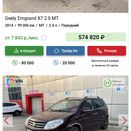
Geely Emgrand X7 2.0 MT
2014
99 000 км
MT
2.0 л
Передний
574 820 ₽
от 7 843 р./мес.
в Кредит
Трейд Ин
Резерв
Бесплатный резерв
- 80 000
- 20 000
в течении 24 часов
Рейтинг
4.6
состояния