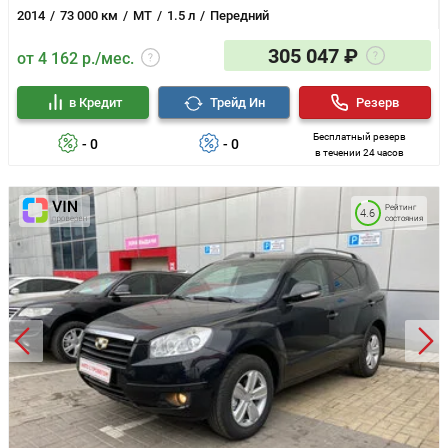
2014
73 000 км
MT
1.5 л
Передний
305 047 ₽
от 4 162 р./мес.
в Кредит
Трейд Ин
Резерв
Бесплатный резерв
- 0
- 0
в течении 24 часов
Рейтинг
4.6
состояния