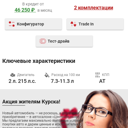
В кредит от
2 комплектации
46 250 ₽
в месяц
Конфигуратор
Trade In
Тест-драйв
Ключевые характеристики
ч
Двигатель
Расход на 100 км
КПП
2 л. 215 л.с.
7.3-11.3 л
AT
Акция жителям Курска!
Новый автомобиль — не роскошь, а доступное
приобретение — в автосалоне «Центральный»!
Мы предлагаем максимально выгодные условия
покупки авто и дарим ценные и исключительно
полезные подарки: зимнюю резину,