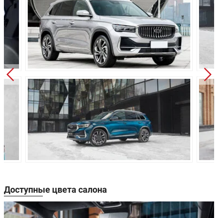
Привод:
Полный
Независимая,
Передняя подвеска:
пружинная
Независимая,
Задняя подвеска:
пружинная
Дисковые
Передние тормоза:
вентилируемые
Задние тормоза:
Дисковые
Производство:
Белоруссия
5 лет или 150 000 км
Гарантия:
пробега
Доступные цвета салона