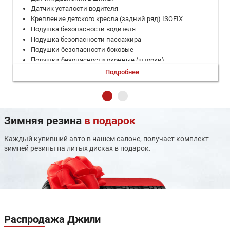
Датчик усталости водителя
Крепление детского кресла (задний ряд) ISOFIX
Подушка безопасности водителя
Подушка безопасности пассажира
Подушки безопасности боковые
Подушки безопасности оконные (шторки)
Система помощи при спуске
Подробнее
Система помощи при старте в гору (HSA)
Система помощи при торможении (BAS; EBD)
Система предотвращения столкновения
Система распознавания дорожных знаков
Зимняя резина
в подарок
Система стабилизации (ESP)
Система удержания в полосе
Каждый купивший авто в нашем салоне, получает комплект
ЭРА-ГЛОНАСС
зимней резины на литых дисках в подарок.
Адаптивный круиз-контроль
Дистанционный запуск двигателя
Запуск двигателя с кнопки
Камера 360°
Климат-контроль многозонный
Мультифункциональное рулевое колесо
Открытие багажника без помощи рук
Распродажа
Джили
Парктроник задний