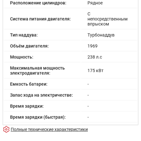
Расположение цилиндров:
Рядное
С
Система питания двигателя:
непосредственным
впрыском
Тип наддува:
Турбонаддув
Объём двигателя:
1969
Мощность:
238 л.с
Максимальная мощность
175 кВт
электродвигателя:
Емкость батареи:
-
Запас хода на электричестве:
-
Время зарядки:
-
Время зарядки (быстрая):
-
Разгон до 100км/час:
7.7 с
Полные технические характеристики
Максимальная скорость:
215 км/ч