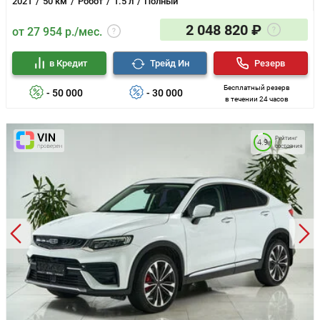
2021
50 км
Робот
1.5 л
Полный
Иммобилайзер
Сигнализация
2 048 820 ₽
от 27 954 р./мес.
Докатка
в Кредит
Трейд Ин
Резерв
Бесплатный резерв
- 50 000
- 30 000
в течении 24 часов
Рейтинг
4.9
состояния