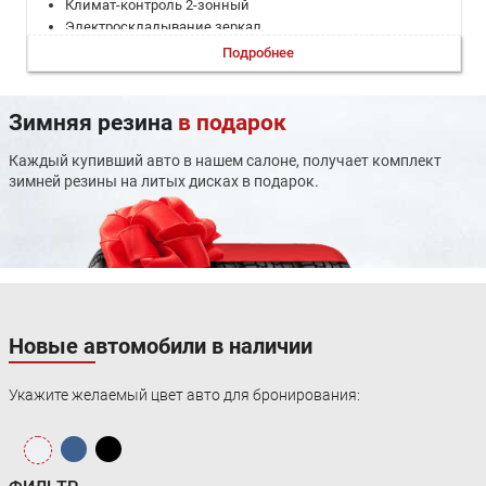
Климат-контроль 2-зонный
Электроскладывание зеркал
Адаптивный круиз-контроль
Подробнее
Регулировка руля по вылету
Регулировка руля по высоте
Электронная приборная панель
Зимняя резина
в подарок
Электропривод крышки багажника
Система выбора режима движения
Каждый купивший авто в нашем салоне, получает комплект
Электростеклоподъемники задние
зимней резины на литых дисках в подарок.
Электростеклоподъемники передние
Мультифункциональное рулевое колесо
Светодиодные фары
Дневные ходовые огни
Противотуманные фары
Электрообогрев боковых зеркал
Система управления дальним светом
Новые автомобили в наличии
Люк
Задний подлокотник
Укажите желаемый цвет авто для бронирования:
Подогрев задних сидений
Память сиденья водителя
Обогрев рулевого колеса
Подогрев передних сидений
Вентиляция передних сидений