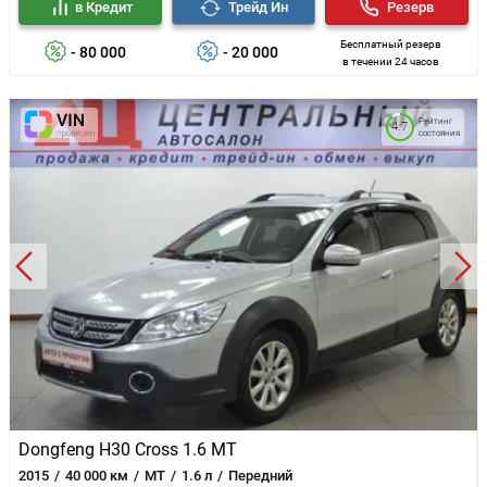
в Кредит
Трейд Ин
Резерв
Бесплатный резерв
- 80 000
- 20 000
в течении 24 часов
Рейтинг
4.7
состояния
Dongfeng H30 Cross 1.6 MT
2015
40 000 км
MT
1.6 л
Передний