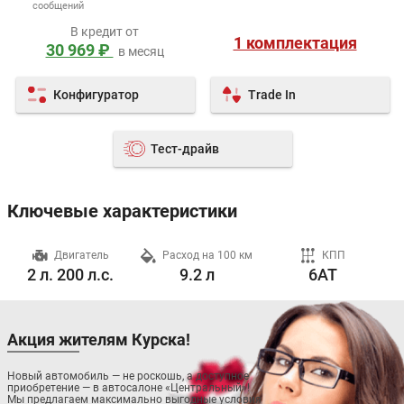
сообщений
В кредит от
1 комплектация
30 969 ₽
в месяц
Конфигуратор
Trade In
Тест-драйв
Ключевые характеристики
ч
Двигатель
Расход на 100 км
КПП
2 л. 200 л.с.
9.2 л
6AT
Акция жителям Курска!
Новый автомобиль — не роскошь, а доступное
приобретение — в автосалоне «Центральный»!
Мы предлагаем максимально выгодные условия