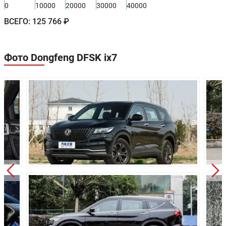
0
10000
20000
30000
40000
Колёсная база:
2810 мм
ВСЕГО:
125 766 ₽
Клиренс:
200 мм
Масса:
2070 кг
Фото Dongfeng DFSK ix7
Объём багажника:
450 л
Трансмиссия:
Автоматическая
Привод:
Полный
Независимая
Передняя подвеска:
McPherson
Задняя подвеска:
Многорычажная
Передние тормоза:
Дисковые
Задние тормоза:
Дисковые