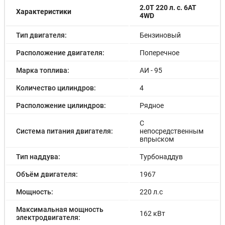
Система контроля слепых зон
2.0T 220 л. с. 6AT
Характеристики
Ассистент движения в пробке
4WD
Подушки безопасности боковые
Подушка безопасности водителя
Тип двигателя:
Бензиновый
Подушка безопасности пассажира
Расположение двигателя:
Поперечное
Блокировка замков задних дверей
Антиблокировочная система (ABS)
Марка топлива:
АИ - 95
Антипробуксовочная система (ASR)
Система предотвращения столкновения
Количество цилиндров:
4
Система предупреждения о столкновении
Подушки безопасности оконные (шторки)
Расположение цилиндров:
Рядное
Система помощи при старте в гору (HSA)
С
Система помощи при торможении (BAS; EBD)
Система питания двигателя:
непосредственным
Система предупреждения о выезде из полосы
впрыском
Крепление детского кресла (задний ряд) ISOFIX
Докатка
Тип наддува:
Турбонаддув
Объём двигателя:
1967
Мощность:
220 л.с
Максимальная мощность
162 кВт
электродвигателя: