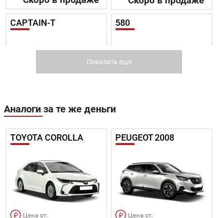
Скоро в продаже
CAPTAIN-T
580
Показать ещё
Цена от:
Цена от:
Аналоги за те же деньги
1 209 820 ₽
1 188 820 ₽
В кредит от:
В кредит от:
16 507 ₽/мес.
16 220 ₽/мес.
TOYOTA COROLLA
PEUGEOT 2008
DFSK 500
DFSK IX5
Цена от:
Цена от: