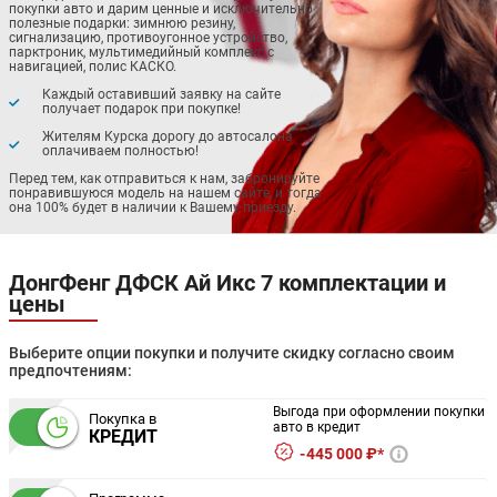
покупки авто и дарим ценные и исключительно
полезные подарки: зимнюю резину,
сигнализацию, противоугонное устройство,
парктроник, мультимедийный комплекс с
навигацией, полис КАСКО.
Каждый оставивший заявку на сайте
получает подарок при покупке!
Жителям Курска дорогу до автосалона
оплачиваем полностью!
Перед тем, как отправиться к нам, забронируйте
понравившуюся модель на нашем сайте, и тогда
она 100% будет в наличии к Вашему приезду.
ДонгФенг ДФСК Ай Икс 7 комплектации и
цены
Выберите опции покупки и получите скидку согласно своим
предпочтениям:
Выгода при оформлении покупки
Покупка в
авто в кредит
КРЕДИТ
445 000 ₽*