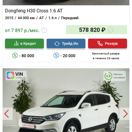
Dongfeng H30 Cross 1.6 AT
2015
44 000 км
AT
1.6 л
Передний
578 820 ₽
от 7 897 р./мес.
в Кредит
Трейд Ин
Резерв
Бесплатный резерв
- 80 000
- 20 000
в течении 24 часов
Рейтинг
4.8
состояния