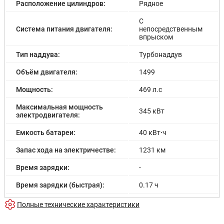
Расположение цилиндров:
Рядное
Розетка 12V
Электрообогрев форсунок стеклоомывателей
С
Дневные ходовые огни
Система питания двигателя:
непосредственным
впрыском
Самозатемняющееся зеркало заднего вида
Электрообогрев боковых зеркал
Тип наддува:
Турбонаддув
Электрообогрев лобового стекла
Светодиодные фары
Объём двигателя:
1499
Датчик дождя
Диски 20
Мощность:
469 л.с
Центральный замок
Максимальная мощность
Иммобилайзер
345 кВт
электродвигателя:
Сигнализация
Емкость батареи:
40 кВт⋅ч
Запас хода на электричестве:
1231 км
Время зарядки:
-
Время зарядки (быстрая):
0.17 ч
Разгон до 100км/час:
4.6 с
Полные технические характеристики
Максимальная скорость:
190 км/ч