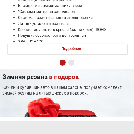
Блокировка замков задних дверей
\Система контроля слепых зон
Система предотвращения столкновения
Датчик усталости водителя
Крепление детского кресла (задний ряд) ISOFIX
Подушка безопасности центральная
ЭРА-ГЛОНАСС
Система предупреждения о столкновении
Подробнее
Система предупреждения о выезде из полосы
Антипробуксовочная система (ASR)
Система помощи при выезде с парковки задним ходом
Ассистент движения в пробке
Зимняя резина
в подарок
Подушки безопасности оконные (шторки)
Подушка безопасности пассажира
Каждый купивший авто в нашем салоне, получает комплект
Система помощи при спуске
зимней резины на литых дисках в подарок.
Антиблокировочная система (ABS)
Подушка безопасности водителя
Система стабилизации (ESP)
Система помощи при торможении (BAS; EBD)
Проекционный дисплей
Электропривод крышки багажника
Система автоматической парковки