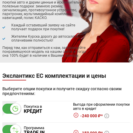
покупки авто и дарим ценные и исключительно
полезные подарки: зимнюю резину,
сигнализацию, противоугонное устройство,
парктроник, мультимедийный комплекс с
навигацией, полис КАСКО.
Каждый оставивший заявку на сайте
получает подарок при покупке!
Жителям Курска дорогу до автосалона
оплачиваем полностью!
Перед тем, как отправиться к нам, забронируйте
понравившуюся модель на нашем сайте, и тогда
она 100% будет в наличии к Вашему приезду.
Экслантикс ЕС комплектации и цены
Выберите опции покупки и получите скидку согласно своим
предпочтениям:
Выгода при оформлении покупки
Покупка в
авто в кредит
КРЕДИТ
240 000 ₽*
Программа
TRADE IN