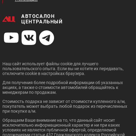
В кредит от:
38 064 ₽/мес.
35 935 ₽/мес.
АВТОСАЛОН
GREAT WALL POER
GEELY NEW TUGELLA
ЦЕНТРАЛЬНЫЙ
Цена от:
Цена от:
1 473 820 ₽
504 820 ₽
В кредит от:
В кредит от:
20 109 ₽/мес.
6 888 ₽/мес.
TOYOTA CAMRY
TOYOTA COROLLA
Наш сайт использует файлы cookie для лучшего
пользовательского опыта. Если вы не хотите их передавать,
Цена от:
Цена от:
отключите cookie в настройках браузера.
2 923 820 ₽
2 957 810 ₽
Для получения более подробной информации об указанных
В кредит от:
В кредит от:
акциях, а также о стоимости автомобилей обращайтесь к
39 892 ₽/мес.
40 356 ₽/мес.
менеджерам по продажам.
Стоимость подарка не зависит от стоимости купленного а/м,
CHANGAN CS95 PLUS
GEELY ICON
покупатель может выбрать любой подарок из перечисленных
Цена от:
при покупке а/м.
Цена от:
2 149 820 ₽
3 999 820 ₽
Обращаем Ваше внимание на то, что данный сайт носит
В кредит от:
исключительно информационный характер и ни при каких
В кредит от:
29 332 ₽/мес.
условиях не является публичной офертой, определяемой
54 573 ₽/мес.
положениями статьи 437 Гражданского кодекса Российской