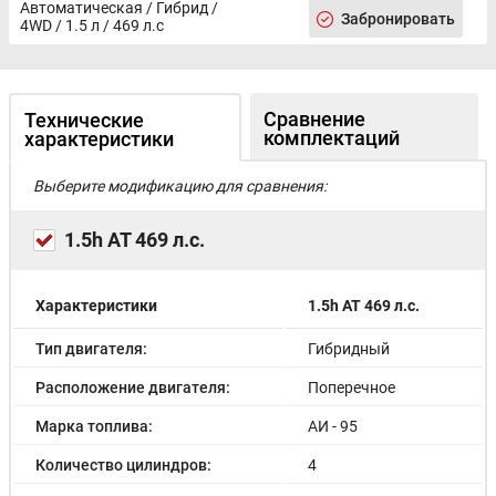
Вентиляция передних сидений
Автоматическая / Гибрид /
Забронировать
Передний центральный подлокотник
4WD / 1.5 л / 469 л.с
Атермальное остекление
Регулировка передних сидений по высоте
Декоративная подсветка салона
Электрорегулировка передних сидений
Сравнение
Технические
комплектаций
Панорамная крыша / лобовое стекло
характеристики
Сиденья с массажем
Сиденье водителя с поясничной поддержкой
Выберите модификацию для сравнения:
Кожа (материал салона)
Декоративные накладки на педали
1.5h AT 469 л.с.
Вентиляция задних сидений
Задний подлокотник
Обогрев рулевого колеса
Характеристики
1.5h AT 469 л.с.
Голосовое управление
Беспроводная зарядка для смартфона
Тип двигателя:
Гибридный
Премиальная аудиосистема
Android Auto
Расположение двигателя:
Поперечное
CarPlay
Навигационная система
Марка топлива:
АИ - 95
Bluetooth
Количество цилиндров:
4
Штатный видеорегистратор
Мультимедиа система с ЖК-экраном