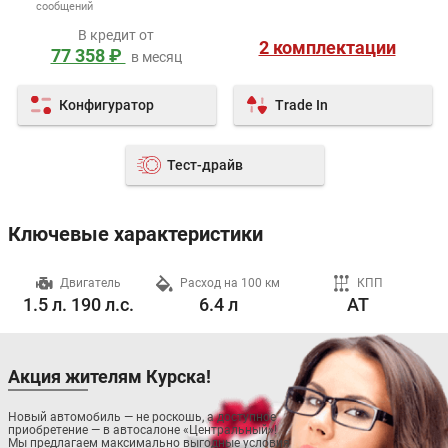
сообщений
В кредит от
2 комплектации
77 358 ₽
в месяц
Конфигуратор
Trade In
Тест-драйв
Ключевые характеристики
ч
Двигатель
Расход на 100 км
КПП
1.5 л. 190 л.с.
6.4 л
AT
Акция жителям Курска!
Новый автомобиль — не роскошь, а доступное
приобретение — в автосалоне «Центральный»!
Мы предлагаем максимально выгодные условия