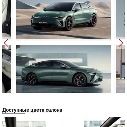
Независимая,
Передняя подвеска:
пружинная
Независимая,
Задняя подвеска:
пружинная
Дисковые
Передние тормоза:
вентилируемые
Дисковые
Задние тормоза:
вентилируемые
Производство:
Китай
Доступные цвета салона