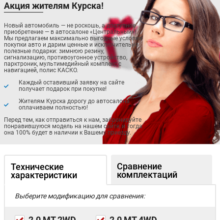
Акция жителям Курска!
Новый автомобиль — не роскошь, а доступное
приобретение — в автосалоне «Центральный»!
Мы предлагаем максимально выгодные условия
покупки авто и дарим ценные и исключительно
полезные подарки: зимнюю резину,
сигнализацию, противоугонное устройство,
парктроник, мультимедийный комплекс с
навигацией, полис КАСКО.
Каждый оставивший заявку на сайте
получает подарок при покупке!
Жителям Курска дорогу до автосалона
оплачиваем полностью!
Перед тем, как отправиться к нам, забронируйте
понравившуюся модель на нашем сайте, и тогда
она 100% будет в наличии к Вашему приезду.
Сравнение
Технические
комплектаций
характеристики
Выберите модификацию для сравнения:
2.0 MT 2WD
2.0 MT 4WD