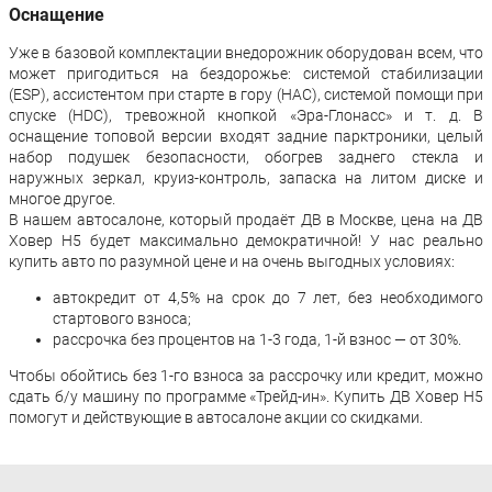
Оснащение
Уже в базовой комплектации внедорожник оборудован всем, что
может пригодиться на бездорожье: системой стабилизации
(ESP), ассистентом при старте в гору (HAC), системой помощи при
спуске (HDC), тревожной кнопкой «Эра-Глонасс» и т. д. В
оснащение топовой версии входят задние парктроники, целый
набор подушек безопасности, обогрев заднего стекла и
наружных зеркал, круиз-контроль, запаска на литом диске и
многое другое.
В нашем автосалоне, который продаёт ДВ в Москве, цена на ДВ
Ховер Н5 будет максимально демократичной! У нас реально
купить авто по разумной цене и на очень выгодных условиях:
автокредит от 4,5% на срок до 7 лет, без необходимого
стартового взноса;
рассрочка без процентов на 1-3 года, 1-й взнос — от 30%.
Чтобы обойтись без 1-го взноса за рассрочку или кредит, можно
сдать б/у машину по программе «Трейд-ин». Купить ДВ Ховер Н5
помогут и действующие в автосалоне акции со скидками.