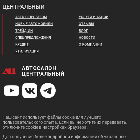
Цена от:
ЦЕНТРАЛЬНЫЙ
Цена от:
1 984 720 ₽
2 588 820 ₽
В кредит от:
АВТО С ПРОБЕГОМ
УСЛУГИ И АКЦИИ
В кредит от:
27 079 ₽/мес.
НОВЫЕ АВТОМОБИЛИ
ОТЗЫВЫ
35 321 ₽/мес.
ТРЕЙД-ИН
БЛОГ
СПЕЦПРЕДЛОЖЕНИЯ
НОВОСТИ
CHANGAN UNI-K
CHANGAN CS55 PLUS
КРЕДИТ
О КОМПАНИИ
УТИЛИЗАЦИЯ
АВТОСАЛОН
ЦЕНТРАЛЬНЫЙ
Цена от:
Цена от:
3 009 720 ₽
2 300 720 ₽
В кредит от:
В кредит от:
41 064 ₽/мес.
31 391 ₽/мес.
Наш сайт использует файлы cookie для лучшего
пользовательского опыта. Если вы не хотите их передавать,
CHANGAN UNI-T
CHANGAN CS35 PLUS
отключите cookie в настройках браузера.
NEW
Для получения более подробной информации об указанных