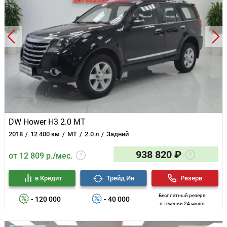
DW Hower H3 2.0 MT
2018
12 400 км
MT
2.0 л
Задний
938 820 ₽
от 12 809 р./мес.
в Кредит
Трейд Ин
Резерв
Бесплатный резерв
- 120 000
- 40 000
в течении 24 часов