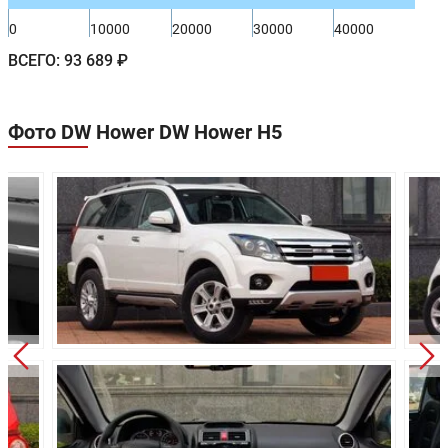
-
-
загородном цикле:
0
10000
20000
30000
40000
Расход в
8.0/100км
8.0/100км
ВСЕГО:
93 689 ₽
смешанном цикле:
Объем топливного
70 л
70 л
бака:
Фото DW Hower DW Hower H5
Длина:
4645 мм
4645 мм
Ширина:
1800 мм
1800 мм
Высота:
1775 мм
1775 мм
Колёсная база:
2700 мм
2700 мм
Клиренс:
230 мм
230 мм
Масса:
1935 кг
1935 кг
Объём багажника:
810 л
810 л
Трансмиссия:
Механическая
Механическа
Привод:
Передний
Полный