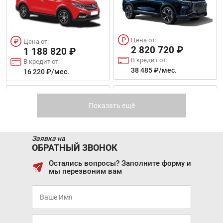
Цена от:
Цена от:
2 820 720 ₽
1 188 820 ₽
В кредит от:
В кредит от:
38 485 ₽/мес.
16 220 ₽/мес.
DONGFENG DFSK IX5
DONGFENG DFSK IX7
Показать ещё
Заявка на
ОБРАТНЫЙ ЗВОНОК
Остались вопросы? Заполните форму и
мы перезвоним вам
Цена от:
Цена от:
1 499 820 ₽
2 269 820 ₽
В кредит от:
В кредит от:
20 463 ₽/мес.
30 969 ₽/мес.