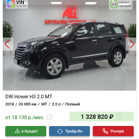
Рейтинг
4.8
состояния
DW Hower H3 2.0 MT
2018
33 000 км
MT
2.0 л
Полный
1 328 820 ₽
от 18 130 р./мес.
в Кредит
Трейд Ин
Резерв