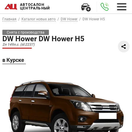
АВТОСАЛОН
ЦЕНТРАЛЬНЫЙ
Главная
Каталог новых авто
DW Hower
DW Hower H5
Снята с производства
DW Hower DW Hower H5
2л 149л.с. (id:2237)
в Курске