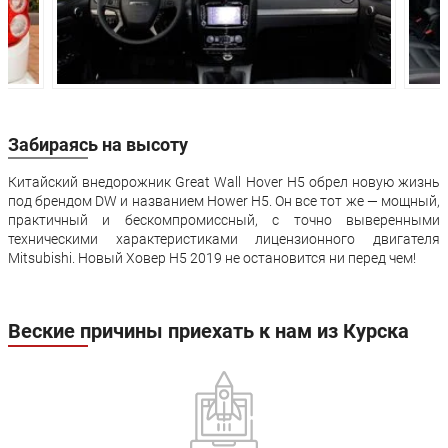
Передняя
Независимая -
Независимая 
подвеска:
многорычажная
многорычаж
Задняя подвеска:
зависимая
зависимая
Передние
Дисковые
Дисковые
тормоза:
вентилируемые
вентилируем
Забираясь на высоту
Дисковые
Дисковые
Задние тормоза:
вентилируемые
вентилируем
Китайский внедорожник Great Wall Hover H5 обрел новую жизнь
под брендом DW и названием Hower H5. Он все тот же — мощный,
Производство:
с. Ново-Харитоново
практичный и бескомпромиссный, с точно выверенными
Гарантия:
3 года или 100 000км пробега
техническими характеристиками лицензионного двигателя
Mitsubishi. Новый Ховер Н5 2019 не остановится ни перед чем!
Веские причины приехать к нам из Курска