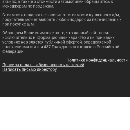
акциях, а также о стоимости автомобилей обращайтесь к
менеджерам по продажам.
Стоимость подарка не зависит от стоимости купленного а/м,
покупатель может выбрать любой подарок из перечисленных
при покупке а/м.
Обращаем Ваше внимание на то, что данный сайт носит
исключительно информационный характер и ни при каких
Цена от:
Цена от:
условиях не является публичной офертой, определяемой
2 079 720 ₽
2 384 720 ₽
положениями статьи 437 Гражданского кодекса Российской
В кредит от:
В кредит от:
Федерации.
28 375 ₽/мес.
32 537 ₽/мес.
Политика конфиденциальности
Правила оплаты и безопасность платежей
CHANGAN CS75 PLUS
CHANGAN CS95
Написать письмо директору
Цена от:
3 444 720 ₽
Цена от:
2 159 720 ₽
В кредит от: