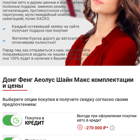
покупки авто и дарим ценные и исключительно
полезные подарки: зимнюю резину,
сигнализацию, противоугонное устройство,
парктроник, мультимедийный комплекс с
навигацией, полис КАСКО.
Каждый оставивший заявку на сайте
получает подарок при покупке!
Жителям Курска дорогу до автосалона
оплачиваем полностью!
Перед тем, как отправиться к нам, забронируйте
понравившуюся модель на нашем сайте, и тогда
она 100% будет в наличии к Вашему приезду.
Донг Фенг Аеолус Шайн Макс комплектации
и цены
Выберите опции покупки и получите скидку согласно своим
предпочтениям:
Выгода при оформлении покупки
Покупка в
авто в кредит
КРЕДИТ
270 000 ₽*