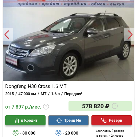
Dongfeng H30 Cross 1.6 MT
2015
47 000 км
MT
1.6 л
Передний
578 820 ₽
от 7 897 р./мес.
в Кредит
Трейд Ин
Резерв
Бесплатный резерв
- 80 000
- 20 000
в течении 24 часов