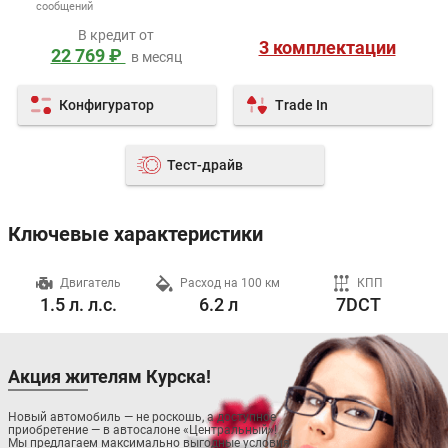
сообщений
В кредит от
3 комплектации
22 769 ₽
в месяц
Конфигуратор
Trade In
Тест-драйв
Ключевые характеристики
ч
Двигатель
Расход на 100 км
КПП
1.5 л. л.с.
6.2 л
7DCT
Акция жителям Курска!
Новый автомобиль — не роскошь, а доступное
приобретение — в автосалоне «Центральный»!
Мы предлагаем максимально выгодные условия