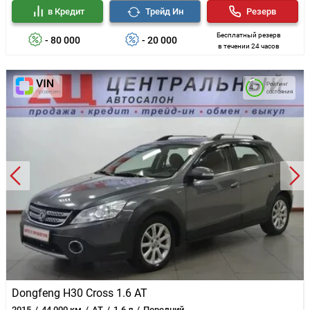
в Кредит
Трейд Ин
Резерв
Бесплатный резерв
- 80 000
- 20 000
в течении 24 часов
Рейтинг
4.7
состояния
Dongfeng H30 Cross 1.6 AT
2015
44 000 км
AT
1.6 л
Передний