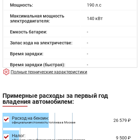
Мощность:
190 л.с
Максимальная мощность
140 кВт
электродвигателя:
Емкость батареи:
-
Запас хода на электричестве:
-
Время зарядки:
-
Время зарядки (быстрая):
-
Полные технические характеристики
Разгон до 100км/час:
-
Максимальная скорость:
-
Примерные расходы за первый год
Расход в городском цикле:
-
владения автомобилем:
Расход в загородном цикле:
-
Расход на бензин:
Расход в смешанном цикле:
6.2/100км
26 579 ₽
официальная стоимость топлива в Москве
Объем топливного бака:
52 л
Налог:
9 500 ₽
официальная информация из налогового кодекса