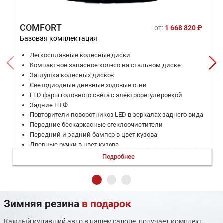
COMFORT
от:
1 668 820 ₽
Базовая комплектация
Легкосплавные колесные диски
Компактное запасное колесо на стальном диске
Заглушка колесных дисков
Светодиодные дневные ходовые огни
LED фары головного света с электрорегулировкой
Задние ПТФ
Повторители поворотников LED в зеркалах заднего вида
Передние бескаркасные стеклоочистители
Передний и задний бампер в цвет кузова
Дверные ручки в цвет кузова
Дополнительный стоп-сигнал
Подробнее
Комбинированная отделка сидений: эко-кожа, ткань
Отдела кожей руля, рычага КПП
Внутреннее зеркало заднего вида с механическим
переключением день/ночь
Зимняя резина
в подарок
Центральная консоль - черная, с декоративными
вставками
Мультифункциональное рулевое колесо с кнопками
Каждый купивший авто в нашем салоне, получает комплект