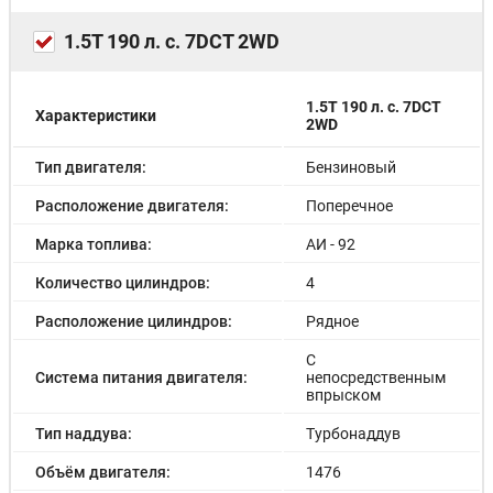
Интеллектуальная автомобильная система с Bluetooth
(телефон, музыка)
1.5T 190 л. с. 7DCT 2WD
Передний USB-интерфейс с возможностью
подключения телефона к мультимедиа
Задний USB-интерфейс для зарядки гаджетов
Радио FM
1.5T 190 л. с. 7DCT
Характеристики
2WD
Розетка 12 В
Cистема круиз-контроля
Тип двигателя:
Бензиновый
Функция дистанционного открывания крышки
багажника
Расположение двигателя:
Поперечное
Беспроводное зарядное устройство
Индикация температуры наружного воздуха
Марка топлива:
АИ - 92
Количество цилиндров:
4
Расположение цилиндров:
Рядное
С
Система питания двигателя:
непосредственным
впрыском
Тип наддува:
Турбонаддув
Объём двигателя:
1476