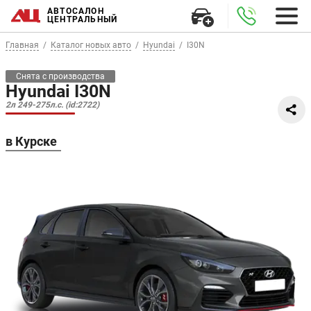
АВТОСАЛОН
ЦЕНТРАЛЬНЫЙ
Главная
Каталог новых авто
Hyundai
I30N
Снята с производства
Hyundai I30N
2л 249-275л.с. (id:2722)
в Курске