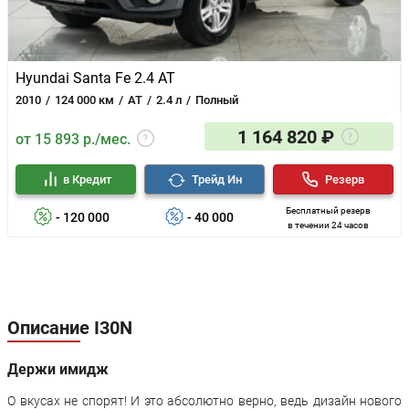
Hyundai Santa Fe 2.4 AT
2010
124 000 км
AT
2.4 л
Полный
1 164 820 ₽
от 15 893 р./мес.
в Кредит
Трейд Ин
Резерв
Бесплатный резерв
- 120 000
- 40 000
в течении 24 часов
Описание I30N
Держи имидж
О вкусах не спорят! И это абсолютно верно, ведь дизайн нового