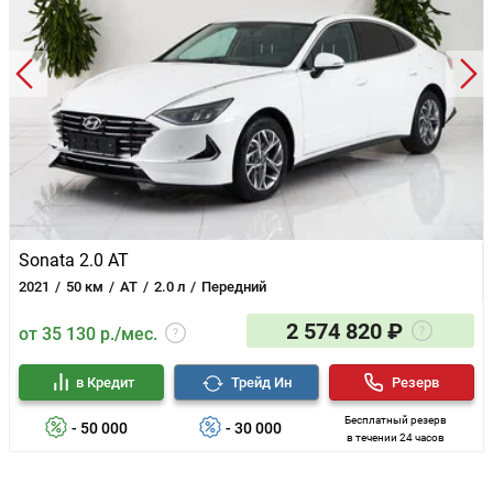
Sonata 2.0 AT
2021
50 км
AT
2.0 л
Передний
2 574 820 ₽
от 35 130 р./мес.
в Кредит
Трейд Ин
Резерв
Бесплатный резерв
- 50 000
- 30 000
в течении 24 часов