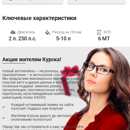
Ключевые характеристики
ч
Двигатель
Расход на 100 км
КПП
2 л. 250 л.с.
5-10 л
6 MT
Акция жителям Курска!
Новый автомобиль — не роскошь, а доступное
приобретение — в автосалоне «Центральный»!
Мы предлагаем максимально выгодные условия
покупки авто и дарим ценные и исключительно
полезные подарки: зимнюю резину,
сигнализацию, противоугонное устройство,
парктроник, мультимедийный комплекс с
навигацией, полис КАСКО.
Каждый оставивший заявку на сайте
получает подарок при покупке!
Жителям Курска дорогу до автосалона
оплачиваем полностью!
Перед тем, как отправиться к нам, забронируйте