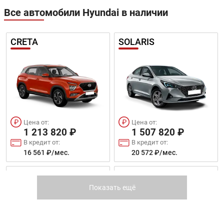
Все автомобили Hyundai в наличии
CRETA
SOLARIS
Цена от:
Цена от:
1 213 820 ₽
1 507 820 ₽
В кредит от:
В кредит от:
16 561 ₽/мес.
20 572 ₽/мес.
SONATA
ELANTRA 2021
Показать ещё