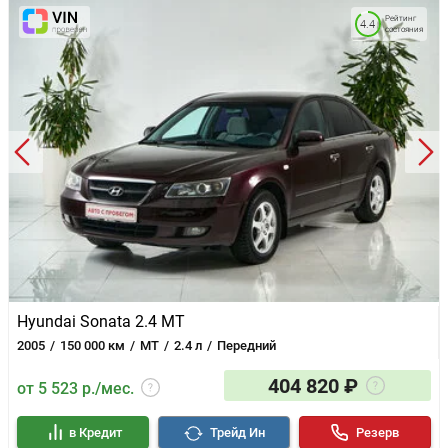
Рейтинг
4.4
состояния
Hyundai Sonata 2.4 MT
2005
150 000 км
MT
2.4 л
Передний
404 820 ₽
от 5 523 р./мес.
в Кредит
Трейд Ин
Резерв