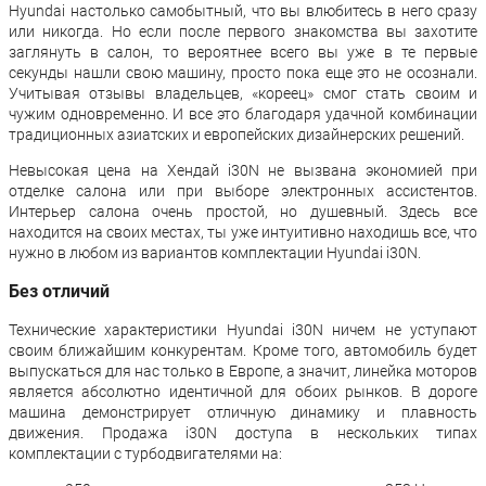
Hyundai настолько самобытный, что вы влюбитесь в него сразу
или никогда. Но если после первого знакомства вы захотите
заглянуть в салон, то вероятнее всего вы уже в те первые
секунды нашли свою машину, просто пока еще это не осознали.
Учитывая отзывы владельцев, «кореец» смог стать своим и
чужим одновременно. И все это благодаря удачной комбинации
традиционных азиатских и европейских дизайнерских решений.
Невысокая цена на Хендай i30N не вызвана экономией при
отделке салона или при выборе электронных ассистентов.
Интерьер салона очень простой, но душевный. Здесь все
находится на своих местах, ты уже интуитивно находишь все, что
нужно в любом из вариантов комплектации Hyundai i30N.
Без отличий
Технические характеристики Hyundai i30N ничем не уступают
своим ближайшим конкурентам. Кроме того, автомобиль будет
выпускаться для нас только в Европе, а значит, линейка моторов
является абсолютно идентичной для обоих рынков. В дороге
машина демонстрирует отличную динамику и плавность
движения. Продажа i30N доступа в нескольких типах
комплектации с турбодвигателями на: