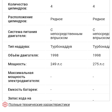
Количество
4
4
цилиндров:
Расположение
Рядное
Рядное
цилиндров:
С
С
Система питания
непосредственным
непосредс
двигателя:
впрыском
впрыском
Тип наддува:
Турбонаддув
Турбонадд
Объём двигателя:
1998
1998
Мощность:
249 л.с
275 л.с
Максимальная
мощность
-
-
электродвигателя:
Емкость батареи:
-
-
Запас хода на
-
-
электричестве:
Полные технические характеристики
Время зарядки:
-
-