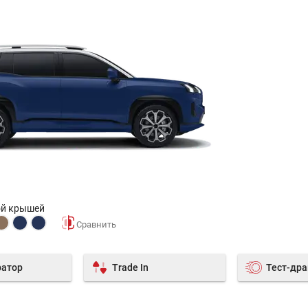
ой крышей
ратор
Trade In
Тест-др