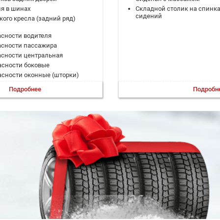
я в шинах
Складной столик на спинк
сидений
кого кресла (задний ряд)
сности водителя
асности пассажира
асности центральная
асности боковые
сности оконные (шторки)
ля слепых зон
Подробнее
Подробн
 при выезде с парковки
и при спуске
при старте в гору (HSA)
 при торможении (BAS; EBD)
реждения о выезде из полосы
преждения о столкновении
изации (ESP)
ния в полосе
уиз-контроль
го обзора
ль 2-зонный
 зеркал