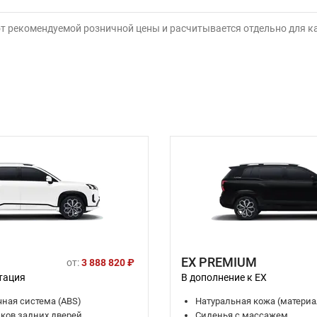
от рекомендуемой розничной цены и расчитывается отдельно для 
EX PREMIUM
от:
3 888 820 ₽
тация
В дополнение к EX
ная система (ABS)
Натуральная кожа (материа
ков задних дверей
Сиденья с массажем