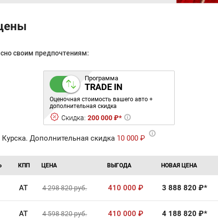
 цены
асно своим предпочтениям:
Программа
TRADE IN
Оценочная стоимость вашего авто +
дополнительная скидка
Скидка:
200 000 ₽*
 Курска. Дополнительная скидка
10 000 ₽
Ь
КПП
ЦЕНА
ВЫГОДА
НОВАЯ ЦЕНА
AT
410 000
₽
3 888 820
₽*
4 298 820
руб.
AT
410 000
₽
4 188 820
₽*
4 598 820
руб.