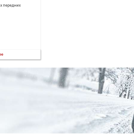
ах передних
ее