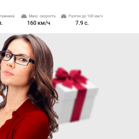
гажника
Макс. скорость
Разгон до 100 км/ч
Двигатель
л.
160 км/ч
7.9 с.
0 л. 160 л.с