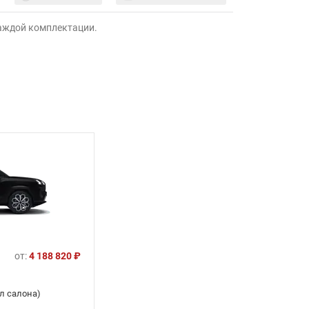
каждой комплектации.
от:
4 188 820 ₽
л салона)