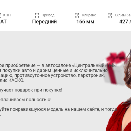
КПП
Привод
Клиренс
Объем ба
AT
Передний
166 мм
427 
ое приобретение — в автосалоне «Центральный»! Мы
 покупки авто и дарим ценные и исключительно
ацию, противоугонное устройство, парктроник,
лис КАСКО.
учает подарок при покупке!
оплачиваем полностью!
руйте понравившуюся модель на нашем сайте, и тогда
.