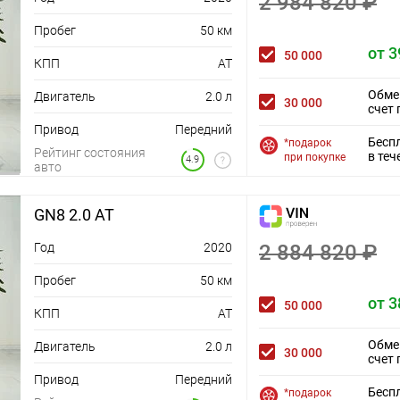
2 984 820 ₽
арядка для смартфона
вление
Пробег
50 км
 управление автомобилем
от 3
50 000
КПП
AT
истема с ЖК-экраном
Обме
Двигатель
2.0 л
порт (USB)
30 000
счет 
Привод
Передний
Бесп
*подарок
Рейтинг состояния
в теч
при покупке
4.9
авто
GN8 2.0 AT
ые огни
ееся зеркало заднего вида
Год
2020
2 884 820 ₽
фары
ления дальним светом
Пробег
50 км
 боковых зеркал
от 3
50 000
КПП
AT
 лобового стекла
рыше
Обме
Двигатель
2.0 л
30 000
счет 
жнике
Привод
Передний
Бесп
*подарок