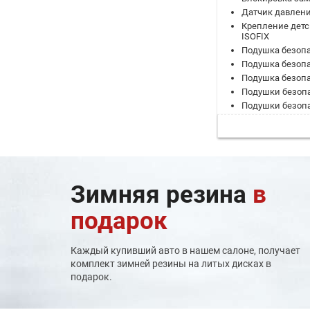
Датчик давлени
Крепление детс
ISOFIX
Подушка безопа
Подушка безоп
Подушка безоп
Подушки безоп
Подушки безопа
Система контро
Система помощи
задним ходом
Система помощ
Система помощи 
Система помощи
Зимняя резина
в
Система предуп
подарок
Система преду
Система стабил
Система удержа
Каждый купивший авто в нашем салоне, получает
ЭРА-ГЛОНАСС
комплект зимней резины на литых дисках в
Адаптивный кр
подарок.
Камеры кругово
Климат-контро
Память боковых