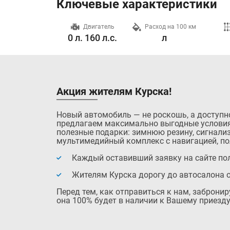
Ключевые характеристики
Разгон до 100 км/ч
Двигатель
Расход на 100 км
7.9 с.
0 л. 160 л.с.
л
Акция жителям Курска!
Новый автомобиль — не роскошь, а доступн
предлагаем максимально выгодные условия
полезные подарки: зимнюю резину, сигнализ
мультимедийный комплекс с навигацией, по
Каждый оставивший заявку на сайте пол
Жителям Курска дорогу до автосалона 
Перед тем, как отправиться к нам, заброни
она 100% будет в наличии к Вашему приезду