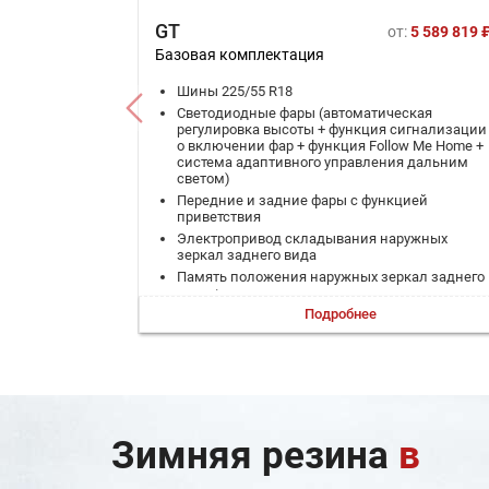
GT
от:
5 589 819 
Базовая комплектация
Шины 225/55 R18
Светодиодные фары (автоматическая
регулировка высоты + функция сигнализации
о включении фар + функция Follow Me Home +
система адаптивного управления дальним
светом)
Передние и задние фары с функцией
приветствия
Электропривод складывания наружных
зеркал заднего вида
Память положения наружных зеркал заднего
вида + наклон наружных зеркал заднего вида
при включении передачи заднего хода
Подробнее
Система курсовой устойчивости (ESP)
Система помощи при трогании на подъеме
(HHC) + система помощи при спуске (HDC)
Электромеханический стояночный тормоз (с
функцией Auto Hold)
Ремни безопасности передних сидений с
Зимняя резина
в
преднатяжителями и ограничителями
натяжения (с регулировкой по высоте) +
механизм аварийной блокировки замка (CLT)