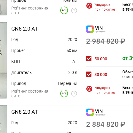
Привод
Полный
Бесп
*подарок
Рейтинг состояния
в теч
при покупке
4.9
авто
GN8 2.0 AT
Год
2020
2 984 820 ₽
Пробег
50 км
от 3
50 000
КПП
AT
Обме
Двигатель
2.0 л
30 000
счет 
Привод
Передний
Бесп
*подарок
Рейтинг состояния
в теч
х
при покупке
4.9
авто
GN8 2.0 AT
ат
Год
2020
2 884 820 ₽