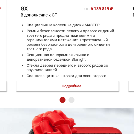
GX
₽
от:
6 139 819 ₽
В дополнение к GT
Специальные колесные диски MASTER
Ремни безопасности левого и правого сидений
третьего ряда с преднатяжителями и
ограничителями натяжения + трехточечный
ремень безопасности центрального сиденья
третьего ряда
Секционная панорамная крыша с
декоративной отделкой Starlight
Стекла дверей переднего и второго рядов со
звукоизоляцией
Солнцезащитные шторки для окон второго
ряда
Подробнее
Особый внутренний дизайн
Система ароматизации
Система автоматической парковки в
автономном режиме (FAPA)
Подголовники передних сидений с ручной
регулировкой в 4 направлениях
Откидные столики для сидений второго ряда
(2 шт.)
Кнопка «Босс» на спинке сиденья переднего