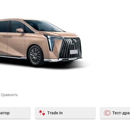
ратор
Trade In
Тест-др