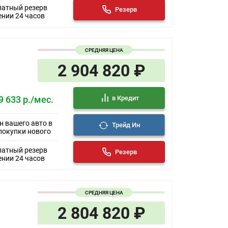
латный резерв
Электроп
Резерв
ении 24 часов
Электро
Электро
Электро
Электро
СРЕДНЯЯ ЦЕНА
Вентиля
2 904 820 ₽
Вентиля
Декорати
Задний 
в Кредит
9 633 р./мес.
Кожа (ма
Люк
Обогрев 
н вашего авто в
Трейд Ин
покупки нового
Память с
Панорамн
латный резерв
Передни
Резерв
ении 24 часов
Подогрев
Подогрев
Регулиро
Сиденья
СРЕДНЯЯ ЦЕНА
Складыв
2 804 820 ₽
Солнцеза
Тонирова