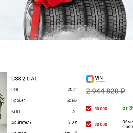
пассажира
Электропривод регулировки положения
сидений второго ряда в 2 направлениях
(вперед и назад) + электропривод регулировки
положения спинки сидений в 2 направлениях
+ электропривод регулировки положения
подножки в 4 направлениях
Память положения сидений второго ряда (с
функцией приветствия)
Порт TYPE C переднего ряда (1 шт.) + порт USB
третьего ряда сидений (справа)
GS8 2.0 AT
Год
2021
2 944 820 ₽
Пробег
50 км
от 3
50 000
КПП
AT
Обме
Двигатель
2.0 л
30 000
счет 
м