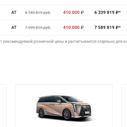
AT
410 000
₽
6 339 819
₽*
6 749 819
руб.
AT
410 000
₽
7 589 819
₽*
7 999 819
руб.
от рекомендуемой розничной цены и расчитывается отдельно для 