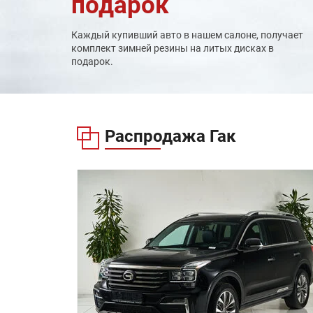
подарок
Ремни безопасности сидений второго ряда с
преднатяжителями и ограничителями
натяжения
Каждый купивший авто в нашем салоне, получает
Трехточечные ремни безопасности сидений
комплект зимней резины на литых дисках в
третьего ряда
подарок.
Ремни безопасности сидений первого и
второго рядов с функцией предупреждения о
непристегнутом ремне
Две передние подушки безопасности +
боковые подушки безопасности + боковые
шторки безопасности
Распродажа
Гак
Подушки безопасности заднего стекла
Сиденья второго ряда с креплениями для
детских сидений ISOFIX (2 шт.)
Сиденья третьего ряда с креплением для
детского сиденья ISOFIX (1 шт.)
Система экстренного реагирования «Эра-
Глонасс»
Система мониторинга давления воздуха в
шинах (TPMS)
Система предупреждения при открывании
двери (DOW)
Комплект для ремонта шин
Интеллектуальная система бесключевого
доступа и запуска двигателя
Двойные сдвижные двери с электроприводо