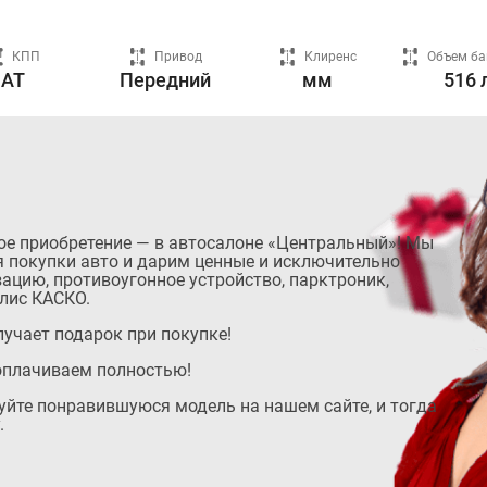
КПП
Привод
Клиренс
Объем ба
AT
Передний
мм
516 
ое приобретение — в автосалоне «Центральный»! Мы
 покупки авто и дарим ценные и исключительно
ацию, противоугонное устройство, парктроник,
лис КАСКО.
учает подарок при покупке!
оплачиваем полностью!
руйте понравившуюся модель на нашем сайте, и тогда
.