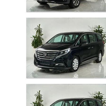
Дверь багажного отделения с
электроприводом и индукционным
переключателем
Секционная панорамная крыша
Лобовое стекло со звукоизоляцией
Лобовое стекло с обогревом
Тонированные стекла пассажиров второго и
третьего рядов
Многоцветная система смарт-подсветки
салона
Подстаканник в центральном подлокотнике
переднего ряда с функциями подогрева и
охлаждения
Салонное зеркало заднего вида с
автоматическим затемнением
Спецификация может быть изменена без
предварительного уведомления. Некоторые
опции могут быть недоступны в определенны
странах или регионах.
Фактическое оснащение автомобиля может
отличаться. За информацией обращайтесь к
официальному дилеру. Все права принадлеж
GAC MOTOR.
Подножки второго ряда с подсветкой и
функцией приветствия
Трехзонная автоматическая система климат-