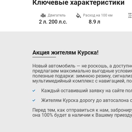
Ключевые характеристики
Разгон до 100 км/ч
Двигатель
Расход на 100 км
5.9 с.
2 л. 200 л.с.
8.9 л
Акция жителям Курска!
Новый автомобиль — не роскошь, а доступн
предлагаем максимально выгодные условия
полезные подарки: зимнюю резину, сигнализ
мультимедийный комплекс с навигацией, по
Каждый оставивший заявку на сайте пол
Жителям Курска дорогу до автосалона 
Перед тем, как отправиться к нам, заброни
она 100% будет в наличии к Вашему приезду