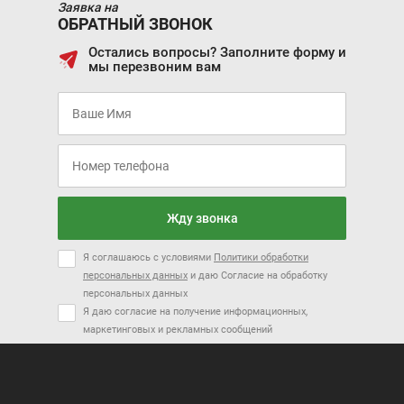
Заявка на
ОБРАТНЫЙ ЗВОНОК
Остались вопросы? Заполните форму и
мы перезвоним вам
Цена от:
Цена от:
409 720 ₽
3 664 820 ₽
В кредит от:
В кредит от:
5 590 ₽/мес.
50 002 ₽/мес.
MAZDA CX-5
NISSAN QASHQAI
Жду звонка
Я соглашаюсь с условиями
Политики обработки
персональных данных
и даю Согласие на обработку
персональных данных
Я даю согласие на получение информационных,
Цена от:
Цена от:
маркетинговых и рекламных сообщений
3 189 820 ₽
2 974 820 ₽
В кредит от:
В кредит от:
43 521 ₽/мес.
40 588 ₽/мес.