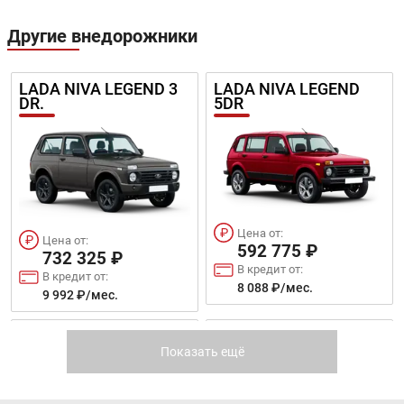
Другие внедорожники
LADA NIVA LEGEND 3
LADA NIVA LEGEND
DR.
5DR
Цена от:
Цена от:
592 775 ₽
732 325 ₽
В кредит от:
В кредит от:
8 088 ₽/мес.
9 992 ₽/мес.
LIFAN X50
MAZDA CX-9
Показать ещё