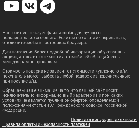
Цена от:
Цена от:
1 483 820 ₽
1 403 820 ₽
В кредит от:
В кредит от:
20 245 ₽/мес.
19 153 ₽/мес.
Наш сайт использует файлы cookie для лучшего
пользовательского опыта. Если вы не хотите их передавать,
ZOTYE T600
UAZ PATRIOT
отключите cookie в настройках браузера.
Для получения более подробной информации об указанных
акциях, а также о стоимости автомобилей обращайтесь к
менеджерам по продажам.
Стоимость подарка не зависит от стоимости купленного а/м,
покупатель может выбрать любой подарок из перечисленных
при покупке а/м.
Обращаем Ваше внимание на то, что данный сайт носит
Цена от:
Цена от:
исключительно информационный характер и ни при каких
677 820 ₽
1 151 820 ₽
условиях не является публичной офертой, определяемой
В кредит от:
В кредит от:
положениями статьи 437 Гражданского кодекса Российской
9 248 ₽/мес.
15 715 ₽/мес.
Федерации.
Политика конфиденциальности
RENAULT KAPTUR
NISSAN MURANO
Правила оплаты и безопасность платежей
Написать письмо директору