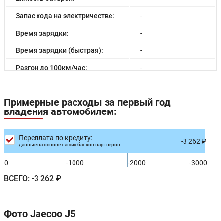
Запас хода на электричестве:
-
Время зарядки:
-
Время зарядки (быстрая):
-
Разгон до 100км/час:
-
Максимальная скорость:
-
Примерные расходы за первый год
Расход в городском цикле:
-
владения автомобилем:
Расход в загородном цикле:
-
Расход в смешанном цикле:
-
Переплата по кредиту:
-3 262 ₽
данные на основе наших банков партнеров
Объем топливного бака:
-
0
-1000
-2000
-3000
Длина:
-
ВСЕГО:
-3 262 ₽
Ширина:
-
Высота:
-
Фото Jaecoo J5