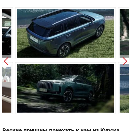
Колёсная база:
-
Клиренс:
-
Масса:
-
Объём багажника:
-
Трансмиссия:
-
Привод:
-
Передняя подвеска:
-
Задняя подвеска:
-
Передние тормоза:
-
Задние тормоза:
-
Производство:
Китай
Веские причины приехать к нам из Курска