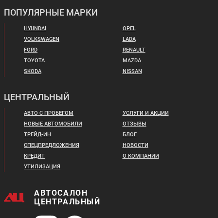
NISSAN TERRANO
NISSAN X-TRAIL
ПОПУЛЯРНЫЕ МАРКИ
HYUNDAI
OPEL
VOLKSWAGEN
LADA
FORD
RENAULT
TOYOTA
MAZDA
SKODA
NISSAN
Цена от:
ЦЕНТРАЛЬНЫЙ
3 059 820 ₽
Цена от:
2 589 820 ₽
В кредит от:
АВТО С ПРОБЕГОМ
УСЛУГИ И АКЦИИ
В кредит от:
41 748 ₽/мес.
НОВЫЕ АВТОМОБИЛИ
ОТЗЫВЫ
35 335 ₽/мес.
ТРЕЙД-ИН
БЛОГ
СПЕЦПРЕДЛОЖЕНИЯ
НОВОСТИ
OPEL GRANDLAND X
SUZUKI SX4
КРЕДИТ
О КОМПАНИИ
УТИЛИЗАЦИЯ
АВТОСАЛОН
ЦЕНТРАЛЬНЫЙ