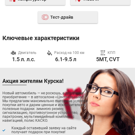
Тест-драйв
Ключевые характеристики
ч
Двигатель
Расход на 100 км
КПП
1.5 л. л.с.
6.1-9.5 л
5MT, CVT
Акция жителям Курска!
Новый автомобиль — не роскошь, а доступное
приобретение — в автосалоне «Центральный»!
Мы предлагаем максимально выгодные условия
покупки авто и дарим ценные и исключительно
полезные подарки: зимнюю резину,
сигнализацию, противоугонное устройство,
парктроник, мультимедийный комплекс с
навигацией, полис КАСКО.
Каждый оставивший заявку на сайте
получает подарок при покупке!