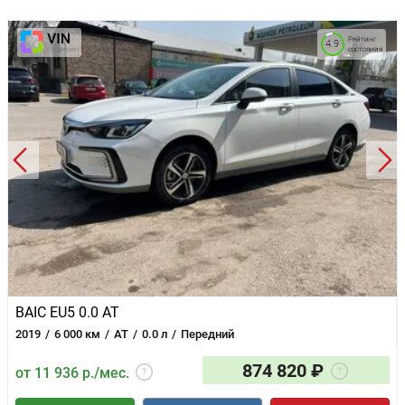
Рейтинг
4.9
состояния
BAIC EU5 0.0 AT
2019
6 000 км
AT
0.0 л
Передний
874 820 ₽
от 11 936 р./мес.