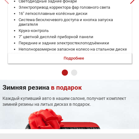
Светодиодные задние фонари
Электропривод корректора фар головного света
16" легкосплавные колёсные диски
Система бесключевого доступа и кнопка запуска
двигателя
Круиз-контроль
7" цветной дисплей приборной панели
Передние и задние электростеклоподъёмники
Неполноразмерное запасное колесо на стальном диске
Мультифункциональное рулевое колесо с отделкой
Подробнее
натуральной кожей
Регулировка рулевой колонки по наклону
Обивка сидений экокожей
Подогрев передних сидений
Ручная регулировка сиденья водителя в 4 направлениях
Зимняя резина
в подарок
Передний подлокотник
Боковые зеркала с электроприводом
Каждый купивший авто в нашем салоне, получает комплект
Обогрев зеркал заднего вида
зимней резины на литых дисках в подарок.
Увеличенный бачок стеклоомывателя
Подогрев форсунок стеклоомывателя
Автоматическое складывание боковых зеркал
Задние датчики парковки
Камера заднего вида с динамической разметкой