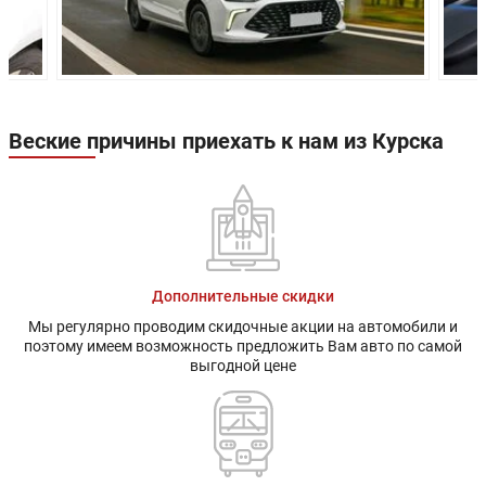
Передняя
Независимая,
Независимая,
подвеска:
типа Макферсон
типа Макфер
Полузависимая,
Полузависим
Задняя подвеска:
торсионная
торсионная
балка
балка
Веские причины приехать к нам из Курска
Передние
Дисковые
Дисковые
тормоза:
вентилируемые
вентилируем
Задние тормоза:
Дисковые
Дисковые
Дополнительные скидки
Мы регулярно проводим скидочные акции на автомобили и
поэтому имеем возможность предложить Вам авто по самой
выгодной цене