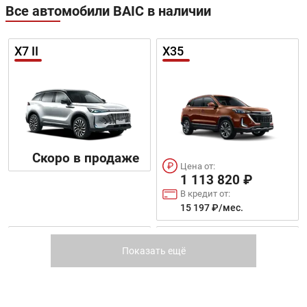
Все автомобили BAIC в наличии
X7 II
X35
Скоро в продаже
Цена от:
1 113 820 ₽
В кредит от:
15 197 ₽/мес.
X7
X75
Показать ещё