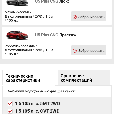
U5 Plus CNG
Люкс
Сигнализация
Иммобилайзер
Дистанционный запуск двигателя
Механическая /
Двухтопливный / 2WD / 1.5 л
Забронировать
Центральный замок с дистанционным управлением
/ 105 л.с
Дистанционное отпирание багажника
U5 Plus CNG
Престиж
Роботизированна /
Двухтопливный / 2WD / 1.5 л
Забронировать
/ 105 л.с
Сравнение
Технические
комплектаций
характеристики
Выберите модификацию для сравнения:
1.5 105 л. с. 5MT 2WD
1.5 105 л. с. CVT 2WD