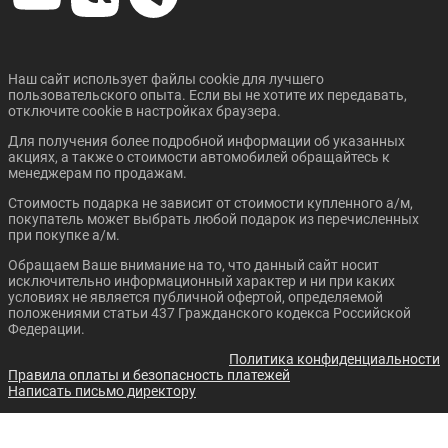
Цена от:
Цена от:
1 563 820 ₽
384 820 ₽
В кредит от:
В кредит от:
21 336 ₽/мес.
5 250 ₽/мес.
Цена от:
Наш сайт использует файлы cookie для лучшего
Цена от:
1 494 720 ₽
пользовательского опыта. Если вы не хотите их передавать,
1 419 820 ₽
FORD FIESTA СЕДАН
FORD FOCUS СЕДАН
отключите cookie в настройках браузера.
В кредит от:
В кредит от:
20 394 ₽/мес.
19 372 ₽/мес.
Для получения более подробной информации об указанных
акциях, а также о стоимости автомобилей обращайтесь к
менеджерам по продажам.
OMODA C5
EVOLUTE I-PRO
Стоимость подарка не зависит от стоимости купленного а/м,
покупатель может выбрать любой подарок из перечисленных
при покупке а/м.
Обращаем Ваше внимание на то, что данный сайт носит
Цена от:
Цена от:
исключительно информационный характер и ни при каких
575 320 ₽
760 720 ₽
условиях не является публичной офертой, определяемой
В кредит от:
В кредит от:
положениями статьи 437 Гражданского кодекса Российской
7 850 ₽/мес.
10 379 ₽/мес.
Федерации.
Цена от:
Цена от:
Политика конфиденциальности
1 488 820 ₽
1 488 820 ₽
FORD MONDEO
GEELY EMGRAND
Правила оплаты и безопасность платежей
Написать письмо директору
В кредит от:
В кредит от:
20 313 ₽/мес.
20 313 ₽/мес.