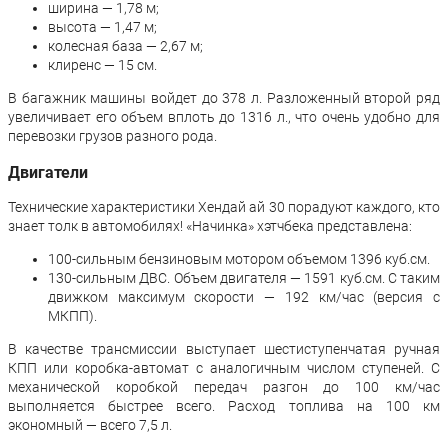
ширина — 1,78 м;
высота — 1,47 м;
колесная база — 2,67 м;
клиренс — 15 см.
В багажник машины войдет до 378 л. Разложенный второй ряд
увеличивает его объем вплоть до 1316 л., что очень удобно для
перевозки грузов разного рода.
Двигатели
Технические характеристики Хендай ай 30 порадуют каждого, кто
знает толк в автомобилях! «Начинка» хэтчбека представлена:
100-сильным бензиновым мотором объемом 1396 куб.см.
130-сильным ДВС. Объем двигателя — 1591 куб.см. С таким
движком максимум скорости — 192 км/час (версия с
МКПП).
В качестве трансмиссии выступает шестиступенчатая ручная
КПП или коробка-автомат с аналогичным числом ступеней. С
механической коробкой передач разгон до 100 км/час
выполняется быстрее всего. Расход топлива на 100 км
экономный — всего 7,5 л.