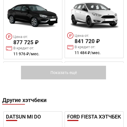
34 503 ₽/мес.
24 897 ₽/мес.
MUFASA
TUCSON
Цена от:
Цена от:
841 720 ₽
877 725 ₽
В кредит от:
В кредит от:
11 484 ₽/мес.
11 976 ₽/мес.
Цена от:
Цена от:
3 159 820 ₽
FORD ECOSPORT
KIA RIO
2 239 820 ₽
В кредит от:
Показать ещё
В кредит от:
43 112 ₽/мес.
30 560 ₽/мес.
CUSTIN
SONATA NEW
Другие хэтчбеки
Цена от:
Цена от:
DATSUN MI DO
FORD FIESTA ХЭТЧБЕК
845 720 ₽
829 720 ₽
В кредит от:
В кредит от: