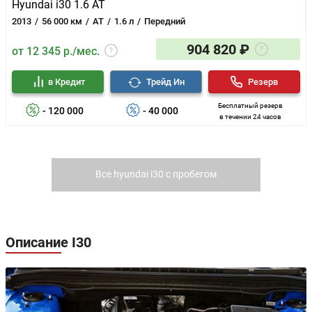
Hyundai i30 1.6 AT
2013
56 000 км
AT
1.6 л
Передний
904 820 ₽
от 12 345 р./мес.
в Кредит
Трейд Ин
Резерв
Бесплатный резерв
- 120 000
- 40 000
в течении 24 часов
Все hyundai i30 с пробегом
Описание I30