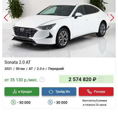
Sonata 2.0 AT
2021
50 км
AT
2.0 л
Передний
2 574 820 ₽
от 35 130 р./мес.
в Кредит
Трейд Ин
Резерв
Бесплатный резерв
- 50 000
- 30 000
в течении 24 часов