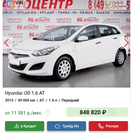
Рейтинг
4.7
состояния
Hyundai i30 1.6 AT
2015
49 000 км
AT
1.6 л
Передний
848 820 ₽
от 11 581 р./мес.
в Кредит
Трейд Ин
Резерв