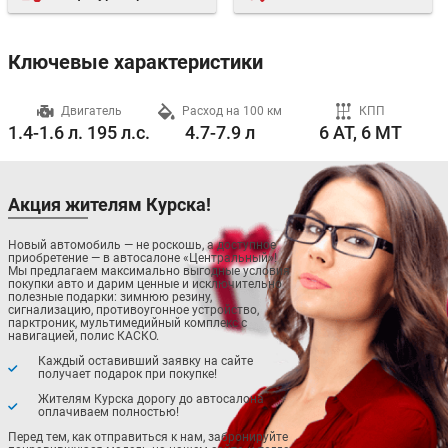
Ключевые характеристики
ч
Двигатель
Расход на 100 км
КПП
1.4-1.6 л. 195 л.с.
4.7-7.9 л
6 AT, 6 MT
Акция жителям Курска!
Новый автомобиль — не роскошь, а доступное
приобретение — в автосалоне «Центральный»!
Мы предлагаем максимально выгодные условия
покупки авто и дарим ценные и исключительно
полезные подарки: зимнюю резину,
сигнализацию, противоугонное устройство,
парктроник, мультимедийный комплекс с
навигацией, полис КАСКО.
Каждый оставивший заявку на сайте
получает подарок при покупке!
Жителям Курска дорогу до автосалона
оплачиваем полностью!
Перед тем, как отправиться к нам, забронируйте