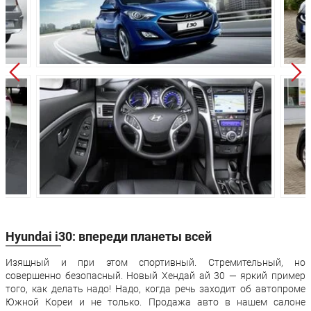
Колёсная база:
2670 мм
2650 мм
Клиренс:
150 мм
150 мм
Масса:
1260 кг
1385 кг
Объём багажника:
378 л
378 л
Трансмиссия:
Механическая
Механическа
Привод:
Передний
Передний
Передняя
Независимая -
Независимая 
подвеска:
McPherson
McPherson
Независимая -
Независимая 
Задняя подвеска:
многорычажная
многорычажн
Hyundai i30: впереди планеты всей
Передние
Дисковые
Дисковые
тормоза:
вентилируемые
вентилируем
Изящный и при этом спортивный. Стремительный, но
Задние тормоза:
Дисковые
Дисковые
совершенно безопасный. Новый Хендай ай 30 — яркий пример
того, как делать надо! Надо, когда речь заходит об автопроме
Гарантия:
5 лет или 150 000 км пробега
Южной Кореи и не только. Продажа авто в нашем салоне