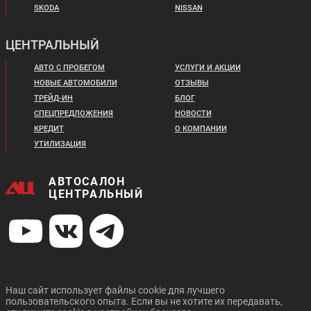
SKODA
NISSAN
Цена от:
Цена от:
1 139 820 ₽
828 820 ₽
ЦЕНТРАЛЬНЫЙ
В кредит от:
В кредит от:
15 551 ₽/мес.
11 308 ₽/мес.
АВТО С ПРОБЕГОМ
УСЛУГИ И АКЦИИ
НОВЫЕ АВТОМОБИЛИ
ОТЗЫВЫ
VOLKSWAGEN GOLF
KIA PICANTO NEW
ТРЕЙД-ИН
БЛОГ
СПЕЦПРЕДЛОЖЕНИЯ
НОВОСТИ
КРЕДИТ
О КОМПАНИИ
УТИЛИЗАЦИЯ
АВТОСАЛОН
ЦЕНТРАЛЬНЫЙ
Цена от:
Цена от:
3 400 820 ₽
739 720 ₽
В кредит от:
В кредит от:
46 400 ₽/мес.
10 093 ₽/мес.
KIA CEED NEW
ORA 03
Наш сайт использует файлы cookie для лучшего
пользовательского опыта. Если вы не хотите их передавать,