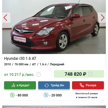
Hyundai i30 1.6 AT
2010
76 000 км
AT
1.6 л
Передний
748 820 ₽
от 10 217 р./мес.
в Кредит
Трейд Ин
Резерв
Бесплатный резерв
- 80 000
- 20 000
в течении 24 часов