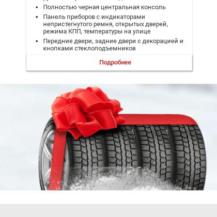
Полностью черная центральная консоль
Панель приборов с индикаторами
непристегнутого ремня, открытых дверей,
режима КПП, температуры на улице
Передние двери, задние двери с декорацией и
кнопками стеклоподъемников
Внутренние ручки дверей с подсветкой кнопок
Подробнее
и отделкой хромом
Семь мест по формуле 2+3+2
Легкосплавные колесные диски с шинами
225/60 R17
Запасное колесо на железном диске
Бампера в цвет кузова
Галогеновые фары с электрорегулировкой
Задние и передние противотуманные фары
Лампы дневного света
Светодиодные повторители поворотников в
зеркалах
Безкаркасные передние стеклоочистители
Зеркала заднего вида с функцией
электроскладывания и подогревом
Люк в крыше с электроприводом и функцией
защиты от защемления
Электрические стеклоподъемники передние и