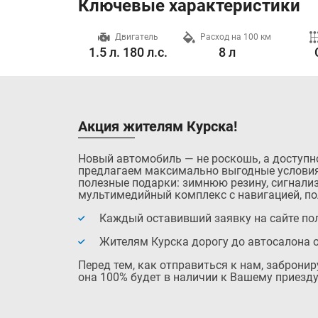
Ключевые характеристики
Разгон до 100 км/ч
Двигатель
Расход на 100 км
10.0 с.
1.5 л. 180 л.с.
8 л
Акция жителям Курска!
Новый автомобиль — не роскошь, а доступн
предлагаем максимально выгодные условия
полезные подарки: зимнюю резину, сигнализ
мультимедийный комплекс с навигацией, по
Каждый оставивший заявку на сайте пол
Жителям Курска дорогу до автосалона 
Перед тем, как отправиться к нам, заброни
она 100% будет в наличии к Вашему приезду