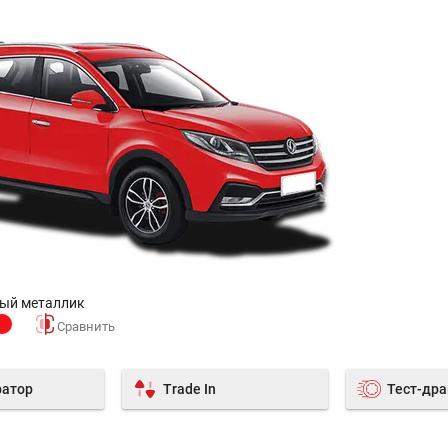
ный металлик
ратор
Trade In
Тест-др