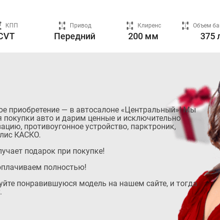
КПП
Привод
Клиренс
Объем ба
CVT
Передний
200 мм
375 
ое приобретение — в автосалоне «Центральный»! Мы
 покупки авто и дарим ценные и исключительно
ацию, противоугонное устройство, парктроник,
лис КАСКО.
учает подарок при покупке!
оплачиваем полностью!
руйте понравившуюся модель на нашем сайте, и тогда
.