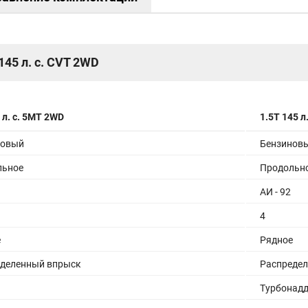
Система контроля давления в шинах
Анти-Противобуксовочная система TCS
Система стабилизации ESP/ESC
Встроенный видеорегистратор
Система "ЭРА-ГЛОНАСС"
 145 л. с. CVT 2WD
Прикуриватель и пепельница
Мультируль с регулировкой по высоте
Подлокотник с подстаканником
Лампы освещения салона спереди, сзади и в
 л. с. 5MT 2WD
1.5Т 145 л
багажнике
Лампы в передних дверях
новый
Бензинов
Климат-контроль
Сидения с регулируемыми подголовниками,
льное
Продольн
ручной 6-позиционная регулировкой
водительского сиденья, ручной 4-
АИ - 92
позиционной регулировкой пассажирского
сиденья
4
Сиденья второго ряда раскладывающиеся в
пропорции 60:40
е
Рядное
Сиденья третьего ряда раскладывающиеся в
пропорции 50:50
еделенный впрыск
Распреде
Ящик для хранения в багажнике
Розетка 12В
Турбонад
9-ми дюймовый дисплей, bluetooth, радио, USB
порт