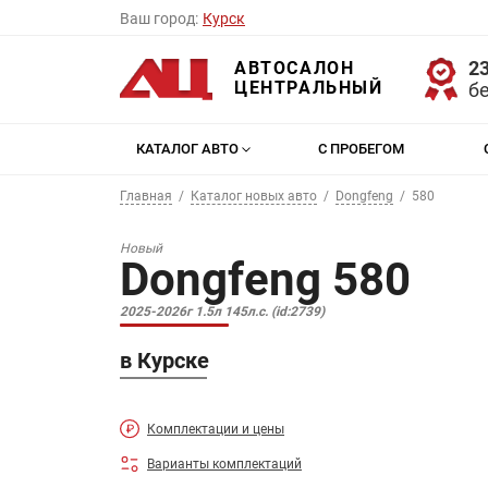
Ваш город:
Курск
23
АВТОСАЛОН
ЦЕНТРАЛЬНЫЙ
б
КАТАЛОГ АВТО
С ПРОБЕГОМ
Главная
Каталог новых авто
Dongfeng
580
Новый
Dongfeng 580
2025-2026г 1.5л 145л.с. (id:2739)
в Курске
Комплектации и цены
Варианты комплектаций