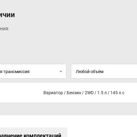
задние, водительские импульсное
Хромированные ручки дверей
ичии
Стопсигнал на задней двери
Спойлер
Насадка на выхлопную трубу
ния:
Декоративная защитная панель двигателя
Открытие бензобака из салона
"Акулий плавник" на крыше в цвет кузова
Камера заднего вида
Электронный стояночный тормоз
Передние подушки безопасности водителя и
пассажира
Детский замок
Крепления ISOFIX
Парковочный радар
Центральный замок
Вариатор / Бензин / 2WD / 1.5 л / 145 л.с
Интеллектуальный ключ с ДУ центральным
замком
Бесключевой доступ с кнопкой Start/Stop
Панорамная камера с обзором на 360
Круиз-контроль
Имобилайзер
Противоугонная система
равнение комплектаций