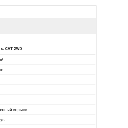
. с. CVT 2WD
ый
ое
ленный впрыск
дув