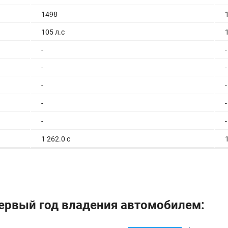
1498
105 л.с
-
-
-
-
-
-
-
-
-
-
1 262.0 с
175 км/ч
-
-
5.5/100км
ервый год владения автомобилем:
-
-