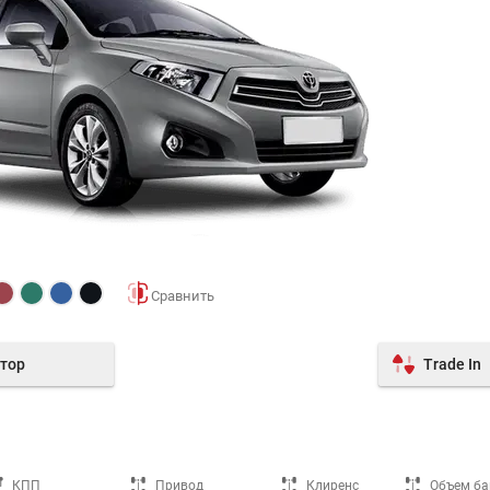
тор
Trade In
КПП
Привод
Клиренс
Объем ба