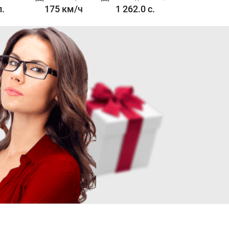
л.
175 км/ч
1 262.0 с.
1.5 л. 175 л.