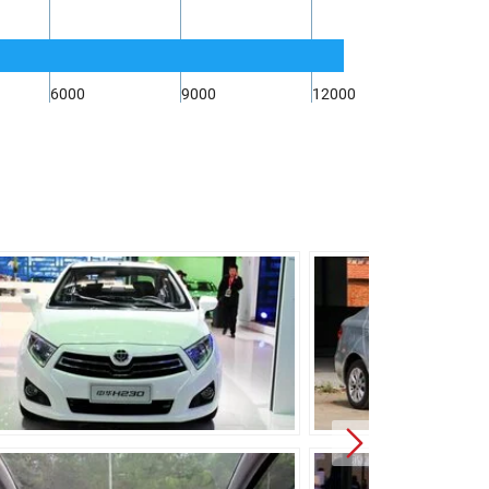
42 л
4390 мм
1703 мм
6000
9000
12000
1482 мм
2570 мм
114 мм
1214 кг
500 л
6-ти ступенчатая роботизированная
Передний
Независимая пружинная, тип МакФерсон
С торсионной балкой
Дисковые