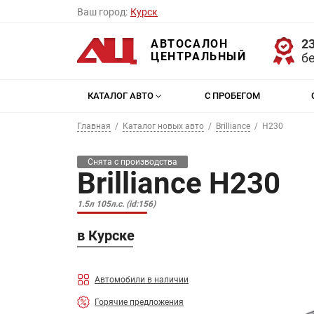
Ваш город:
Курск
23
АВТОСАЛОН
ЦЕНТРАЛЬНЫЙ
б
КАТАЛОГ АВТО
С ПРОБЕГОМ
Главная
Каталог новых авто
Brilliance
H230
Снята с производства
Brilliance H230
1.5л 105л.с. (id:156)
в Курске
Автомобили в наличии
Горячие предложения