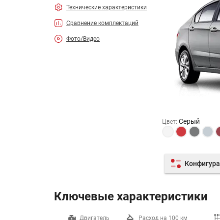
Технические характеристики
Сравнение комплектаций
Фото/Видео
Серый
Цвет
:
Конфигура
Ключевые характеристики
Разгон до 100 км/ч
Двигатель
Расход на 100 км