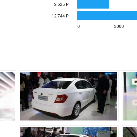
42 л
2 625 ₽
4390 мм
12 744 ₽
1703 мм
0
3000
1482 мм
2570 мм
114 мм
1207 кг
500 л
5-ти ступенчатая механическая
Передний
Независимая пружинная, тип МакФерсон
С торсионной балкой
Дисковые