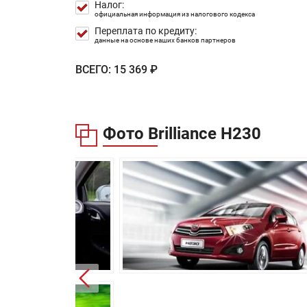
Объем топливного бака:
Налог:
официальная информация из налогового кодекса
Длина:
Переплата по кредиту:
данные на основе наших банков партнеров
Ширина:
ВСЕГО:
15 369 ₽
Высота:
Колёсная база:
Клиренс:
Фото Brilliance H230
Масса:
Объём багажника:
Трансмиссия:
Привод:
Передняя подвеска:
Задняя подвеска:
Передние тормоза: