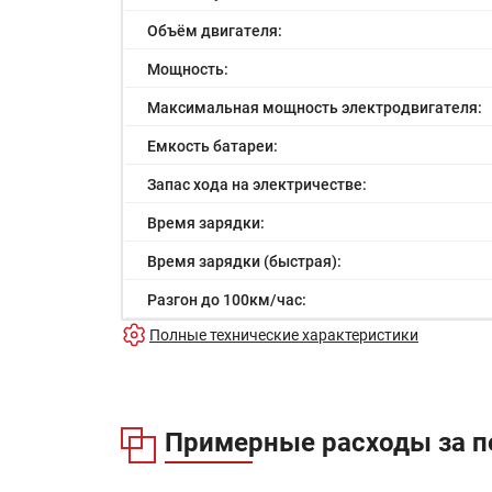
Объём двигателя:
Мощность:
Максимальная мощность электродвигателя:
Емкость батареи:
Запас хода на электричестве:
Время зарядки:
Время зарядки (быстрая):
Разгон до 100км/час:
Полные технические характеристики
Максимальная скорость:
Расход в городском цикле:
Расход в загородном цикле:
Примерные расходы за п
Расход в смешанном цикле: