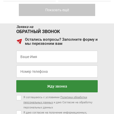
LIFAN X50
MAZDA CX-9
Показать ещё
Заявка на
ОБРАТНЫЙ ЗВОНОК
Остались вопросы? Заполните форму и
мы перезвоним вам
Цена от:
Цена от:
409 720 ₽
3 664 820 ₽
В кредит от:
В кредит от:
5 590 ₽/мес.
50 002 ₽/мес.
MAZDA CX-5
NISSAN QASHQAI
Жду звонка
Я соглашаюсь с условиями
Политики обработки
персональных данных
и даю Согласие на обработку
персональных данных
Я даю согласие на получение информационных,