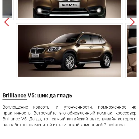
Клиренс:
175 мм
175 мм
Масса:
1865 кг
1885 кг
Объём багажника:
1254 л
1254 л
Трансмиссия:
Механическая
Автомат
Привод:
передний
передний
Независимая,
Независимая,
Передняя
пружинная,
пружинная,
подвеска:
типа
типа
МакФерсон
МакФерсон
Полузависимая,
Полузависима
Brilliance V5: шик да гладь
Задняя подвеска:
пружинная
пружинная
(балка)
(балка)
Воплощение красоты и утонченности, помноженное на
Передние
практичность. Встречайте: это обновленный компакт-кроссовер
Дисковые
Дисковые
тормоза:
Brilliance V5! Да-да, тот самый китайский авто, дизайн которого
разработан знаменитой итальянской компанией Pininfarina.
Задние тормоза:
Дисковые
Дисковые
Производство:
Черкесск