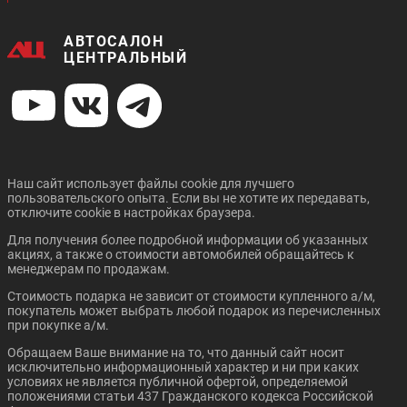
АВТОСАЛОН
ЦЕНТРАЛЬНЫЙ
Цена от:
Цена от:
1 483 820 ₽
1 403 820 ₽
В кредит от:
В кредит от:
20 245 ₽/мес.
19 153 ₽/мес.
Наш сайт использует файлы cookie для лучшего
пользовательского опыта. Если вы не хотите их передавать,
ZOTYE T600
UAZ PATRIOT
отключите cookie в настройках браузера.
Для получения более подробной информации об указанных
акциях, а также о стоимости автомобилей обращайтесь к
менеджерам по продажам.
Стоимость подарка не зависит от стоимости купленного а/м,
покупатель может выбрать любой подарок из перечисленных
при покупке а/м.
Обращаем Ваше внимание на то, что данный сайт носит
Цена от:
Цена от:
исключительно информационный характер и ни при каких
677 820 ₽
1 151 820 ₽
условиях не является публичной офертой, определяемой
В кредит от:
В кредит от:
положениями статьи 437 Гражданского кодекса Российской