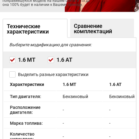
понравившуюся модель на нашем сайте, и тогда
она 100% будет в наличии к Вашему приезду.
Сравнение
Технические
комплектаций
характеристики
Выберите модификацию для сравнения:
1.6 МT
1.6 AT
Выделить разные характеристики
Характеристики
1.6 МT
1.6 AT
Тип двигателя:
Бензиновый
Бензиновый
Расположение
-
-
двигателя:
Марка топлива:
-
-
Количество
-
-
цилиндров: