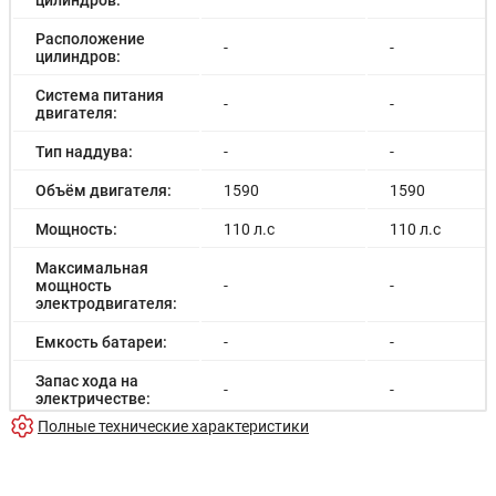
Расположение
-
-
цилиндров:
Система питания
-
-
двигателя:
Тип наддува:
-
-
Объём двигателя:
1590
1590
Мощность:
110 л.с
110 л.с
Максимальная
мощность
-
-
электродвигателя:
Емкость батареи:
-
-
Запас хода на
-
-
электричестве:
Полные технические характеристики
Время зарядки:
-
-
Время зарядки
-
-
(быстрая):