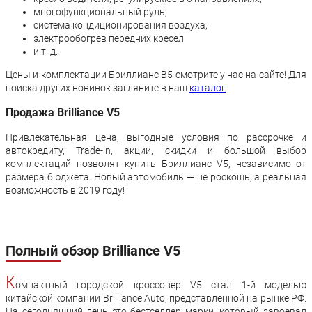
многофункциональный руль;
система кондиционирования воздуха;
электрообогрев передних кресел
и т. д.
Цены и комплектации Бриллианс В5 смотрите у нас на сайте! Для
поиска других новинок загляните в наш
каталог
.
Продажа Brilliance V5
Привлекательная цена, выгодные условия по рассрочке и
автокредиту, Trade-in, акции, скидки и большой выбор
комплектаций позволят купить Бриллианс V5, независимо от
размера бюджета. Новый автомобиль — не роскошь, а реальная
возможность в 2019 году!
Полный обзор Brilliance V5
К
омпактный городской кроссовер V5 стал 1-й моделью
китайской компании Brilliance Auto, представленной на рынке РФ.
На сегодняшний день это бестселлер марки, который завоевал