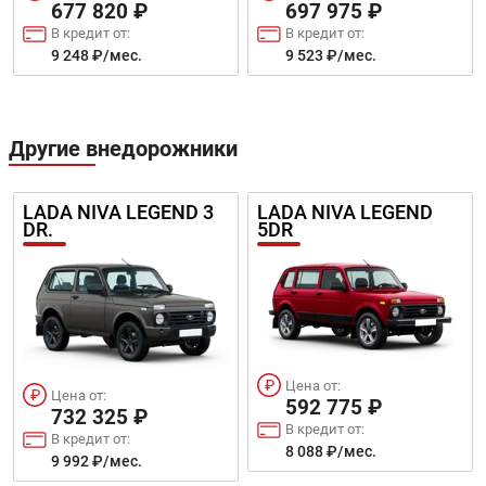
677 820 ₽
697 975 ₽
В кредит от:
В кредит от:
9 248 ₽/мес.
9 523 ₽/мес.
Другие внедорожники
LADA NIVA LEGEND 3
LADA NIVA LEGEND
DR.
5DR
Цена от:
Цена от:
592 775 ₽
732 325 ₽
В кредит от:
В кредит от:
8 088 ₽/мес.
9 992 ₽/мес.