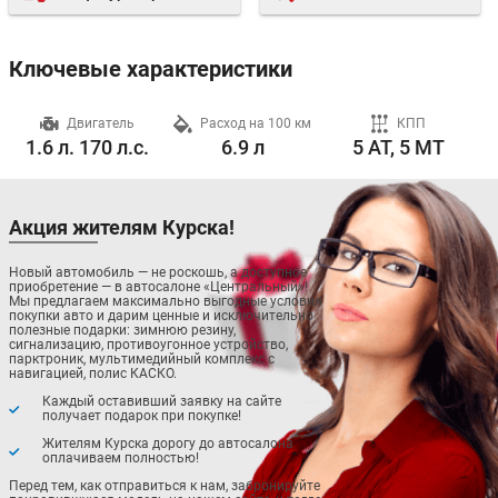
Ключевые характеристики
ч
Двигатель
Расход на 100 км
КПП
1.6 л. 170 л.с.
6.9 л
5 AT, 5 MT
Акция жителям Курска!
Новый автомобиль — не роскошь, а доступное
приобретение — в автосалоне «Центральный»!
Мы предлагаем максимально выгодные условия
покупки авто и дарим ценные и исключительно
полезные подарки: зимнюю резину,
сигнализацию, противоугонное устройство,
парктроник, мультимедийный комплекс с
навигацией, полис КАСКО.
Каждый оставивший заявку на сайте
получает подарок при покупке!
Жителям Курска дорогу до автосалона
оплачиваем полностью!
Перед тем, как отправиться к нам, забронируйте