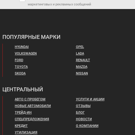
Цена от:
Цена от:
маркетинговых и рекламных сообщений
3 189 820 ₽
2 974 820 ₽
В кредит от:
В кредит от:
43 521 ₽/мес.
40 588 ₽/мес.
NISSAN TERRANO
NISSAN X-TRAIL
ПОПУЛЯРНЫЕ МАРКИ
HYUNDAI
OPEL
VOLKSWAGEN
LADA
FORD
RENAULT
TOYOTA
MAZDA
SKODA
NISSAN
Цена от:
ЦЕНТРАЛЬНЫЙ
3 059 820 ₽
Цена от:
2 589 820 ₽
В кредит от:
АВТО С ПРОБЕГОМ
УСЛУГИ И АКЦИИ
В кредит от:
41 748 ₽/мес.
НОВЫЕ АВТОМОБИЛИ
ОТЗЫВЫ
35 335 ₽/мес.
ТРЕЙД-ИН
БЛОГ
СПЕЦПРЕДЛОЖЕНИЯ
НОВОСТИ
OPEL GRANDLAND X
SUZUKI SX4
КРЕДИТ
О КОМПАНИИ
УТИЛИЗАЦИЯ