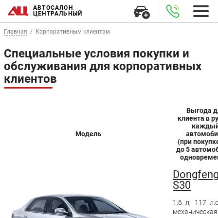
АВТОСАЛОН
ЦЕНТРАЛЬНЫЙ
Главная
Корпоративным клиентам
Специальные условия покупки и
обслуживания для корпоративных
клиентов
Выгода д
клиента в ру
кажды
Модель
автомоби
(при покупке
до 5 автомо
одновреме
Dongfen
S30
1.6 л, 117 л.с
механическая