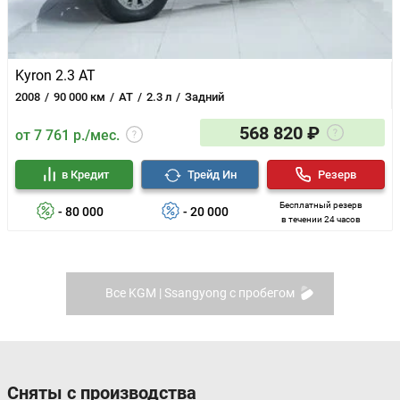
Kyron 2.3 AT
2008
90 000 км
AT
2.3 л
Задний
568 820 ₽
от 7 761 р./мес.
в Кредит
Трейд Ин
Резерв
Бесплатный резерв
- 80 000
- 20 000
в течении 24 часов
Все KGM | Ssangyong с пробегом
Сняты с производства