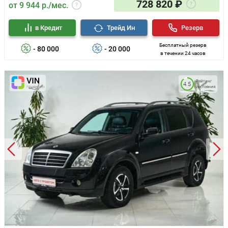
728 820 ₽
от 9 944 р./мес.
в Кредит
Трейд Ин
Резерв
Бесплатный резерв
- 80 000
- 20 000
в течении 24 часов
Рейтинг
4.5
состояния