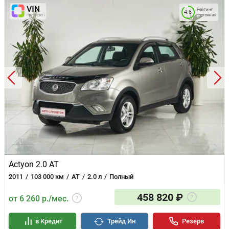
Рейтинг
4.6
состояния
Actyon 2.0 AT
2011
103 000 км
AT
2.0 л
Полный
458 820 ₽
от 6 260 р./мес.
в Кредит
Трейд Ин
Резерв