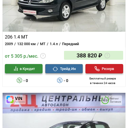
206 1.4 MT
2009
132 000 км
MT
1.4 л
Передний
388 820 ₽
от 5 305 р./мес.
в Кредит
Трейд Ин
Резерв
Бесплатный резерв
- 0
- 0
в течении 24 часов
Рейтинг
4.6
состояния