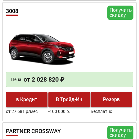
Получить
3008
скидку
от 2 028 820 ₽
Цена:
в Кредит
В Трейд-Ин
Резерв
от 27 681 р/мес
-100 000 р.
Бесплатно
Получить
PARTNER CROSSWAY
скидку