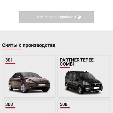
Все Peugeot с пробегом
Сняты с производства
301
PARTNER TEPEE
COMBI
308
508