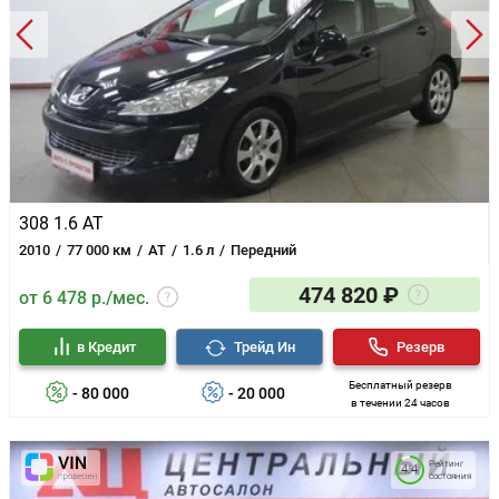
308 1.6 AT
2010
77 000 км
AT
1.6 л
Передний
474 820 ₽
от 6 478 р./мес.
в Кредит
Трейд Ин
Резерв
Бесплатный резерв
- 80 000
- 20 000
в течении 24 часов
Рейтинг
4.4
состояния