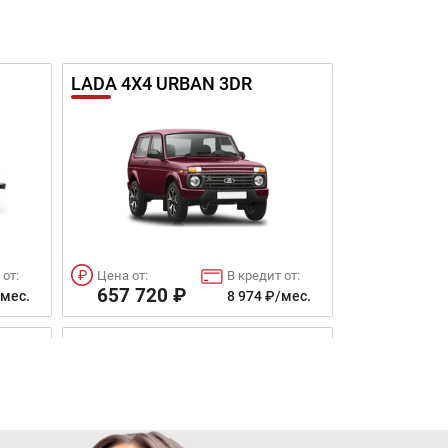
LADA 4X4 URBAN 3DR
 от:
Цена от:
В кредит от:
657 720 ₽
/мес.
8 974 ₽/мес.
LADA KALINA УНИВЕРСАЛ