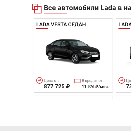
Все автомобили Lada в н
LADA VESTA СЕДАН
LADA
Цена от:
В кредит от:
Це
877 725 ₽
7
11 976 ₽/мес.
LADA GRANTA SPORT СЕДАН
LADA