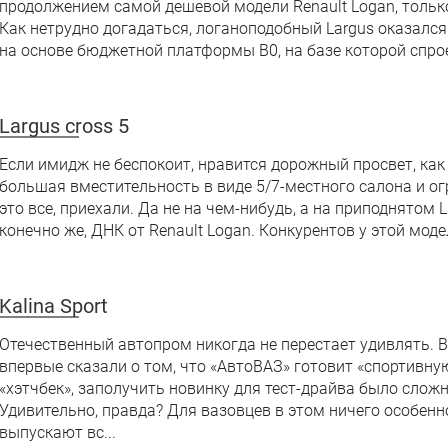
продолжением самой дешевой модели Renault Logan, только
Как нетрудно догадаться, логаноподобный Largus оказал
на основе бюджетной платформы B0, на базе которой спроек
Largus cross 5
Если имидж не беспокоит, нравится дорожный просвет, как 
большая вместительность в виде 5/7-местного салона и ог
это все, приехали. Да не на чем-нибудь, а на приподнятом 
конечно же, ДНК от Renault Logan. Конкурентов у этой моде
Kalina Sport
Отечественный автопром никогда не перестает удивлять. Во
впервые сказали о том, что «АвтоВАЗ» готовит «спортивную
«хэтчбек», заполучить новинку для тест-драйва было сложне
Удивительно, правда? Для вазовцев в этом ничего особенн
выпускают вс...