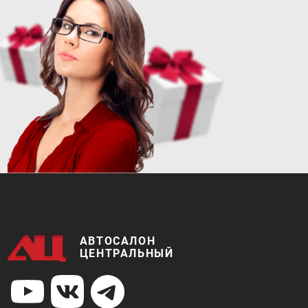
 от:
Цена от:
В кредит от:
444 900 ₽
/мес.
6 070 ₽/мес.
LADA LARGUS CROSS 5
АВТОСАЛОН
ЦЕНТРАЛЬНЫЙ
 от:
Цена от:
В кредит от:
828 720 ₽
/мес.
11 307 ₽/мес.
LADA 4X4 URBAN 5DR