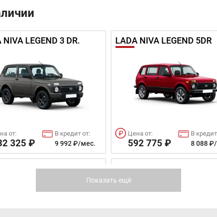
аличии
 NIVA LEGEND 3 DR.
LADA NIVA LEGEND 5DR
на от:
В кредит от:
Цена от:
В кредит
32 325 ₽
592 775 ₽
9 992 ₽/мес.
8 088 ₽
 KALINA SPORT
LADA KALINA CROSS
Показать ещё