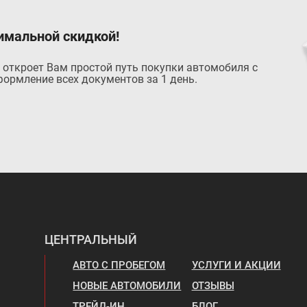
имальной скидкой!
на от:
В кредит от:
Цена от:
В кредит
 откроет Вам простой путь покупки автомобиля с
56 580 ₽
524 140 ₽
7 594 ₽/мес.
7 151 ₽
ормление всех документов за 1 день.
 LARGUS U7
LADA LARGUS U5
ЦЕНТРАЛЬНЫЙ
на от:
В кредит от:
Цена от:
В кредит
АВТО С ПРОБЕГОМ
УСЛУГИ И АКЦИИ
47 720 ₽
668 720 ₽
10 202 ₽/мес.
9 124 ₽
НОВЫЕ АВТОМОБИЛИ
ОТЗЫВЫ
 LARGUS FURGON
LADA PRIORA СЕДАН
ТРЕЙД-ИН
БЛОГ